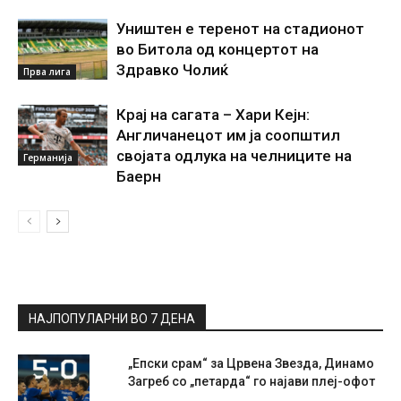
Уништен е теренот на стадионот
во Битола од концертот на
Здравко Чолиќ
Прва лига
Крај на сагата – Хари Кејн:
Англичанецот им ја соопштил
својата одлука на челниците на
Германија
Баерн
НАЈПОПУЛАРНИ ВО 7 ДЕНА
„Епски срам“ за Црвена Звезда, Динамо
Загреб со „петарда“ го најави плеј-офот