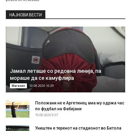
НAЈНОВИ ВЕСТИ
Јамал леташе со редовна линија, па
мораше да се камуфлира
10.08.2026 10:29
Магазин
Положани не е Аргетинец ама му одржа час
по фудбал на Фабијани
10.08.2026 9:57
Уништен е теренот на стадионот во Битола