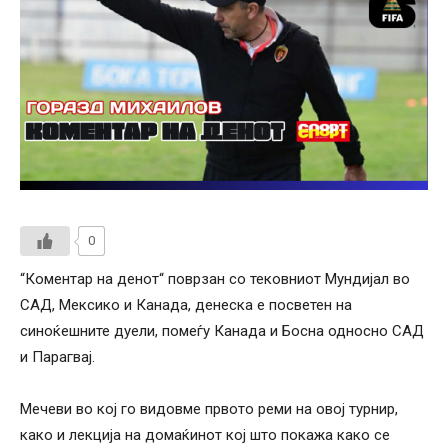
0
“Коментар на денот“ поврзан со тековниот Мундијал во
САД, Мексико и Канада, денеска е посветен на
синоќешните дуели, помеѓу Канада и Босна односно САД
и Парагвај.
Мечеви во кој го видовме првото реми на овој турнир,
како и лекција на домаќинот кој што покажа како се