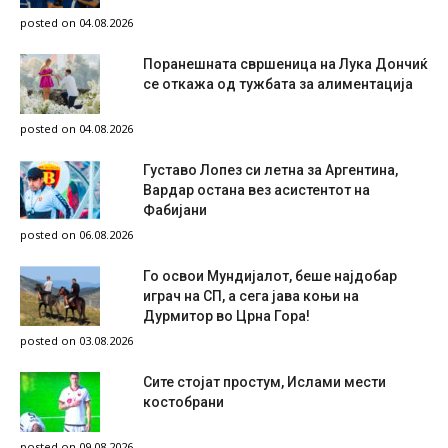
posted on 04.08.2026
Поранешната свршеница на Лука Дончиќ
се откажа од тужбата за алиментација
posted on 04.08.2026
Густаво Лопез си летна за Аргентина,
Вардар остана вез асистентот на
Фабијани
posted on 06.08.2026
Го освои Мундијалот, беше најдобар
играч на СП, а сега јава коњи на
Дурмитор во Црна Гора!
posted on 03.08.2026
Сите стојат простум, Ислами мести
костобрани
posted on 09.08.2026