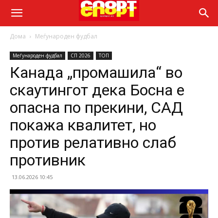
Дома
Меѓународен фудбал
Меѓународен фудбал
СП 2026
ТОП
Канада „промашила“ во
скаутингот дека Босна е
опасна по прекини, САД
покажа квалитет, но
против релативно слаб
противник
13.06.2026 10:45