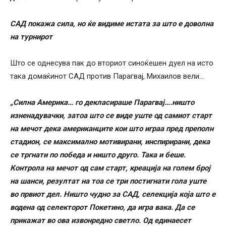
САД покажа сила, но ќе видиме истата за што е доволна
на турнирот
Што се однесува пак до вториот синоќешен дуел на исто
така домаќинот САД против Парагвај, Михаилов вели…
„Силна Америка… го декласираше Парагвај….ништо
изненадувачки, затоа што се виде уште од самиот старт
на мечот дека американците кои што играа пред преполн
стадион, се максимално мотивирани, инспирирани, дека
се тргнати по победа и ништо друго. Така и беше.
Контрола на мечот од сам старт, креација на голем број
на шанси, резултат на тоа се три постигнати гола уште
во првиот дел. Ништо чудно за САД, селекција која што е
водена од селекторот Покетино, да игра вака. Да се
прикажат во ова извонредно светло. Од единаесет