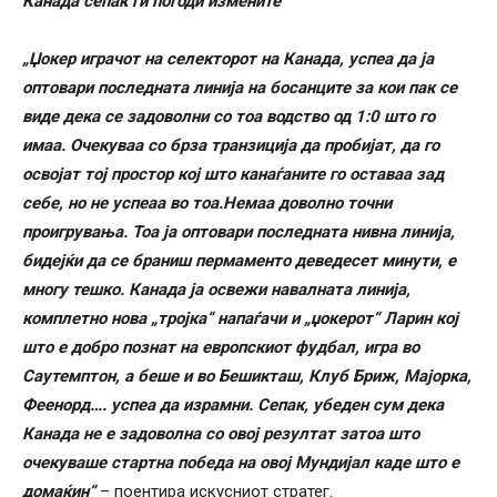
Канада сепак ги погоди измените
„Џокер играчот на селекторот на Канада, успеа да ја
оптовари последната линија на босанците за кои пак се
виде дека се задоволни со тоа водство од 1:0 што го
имаа. Очекуваа со брза транзиција да пробијат, да го
освојат тој простор кој што канаѓаните го оставаа зад
себе, но не успеаа во тоа.Немаа доволно точни
проигрувања. Тоа ја оптовари последната нивна линија,
бидејќи да се браниш пермаменто деведесет минути, е
многу тешко. Канада ја освежи навалната линија,
комплетно нова „тројка“ напаѓачи и „џокерот“ Ларин кој
што е добро познат на европскиот фудбал, игра во
Саутемптон, а беше и во Бешикташ, Клуб Бриж, Мајорка,
Феенорд…. успеа да израмни. Сепак, убеден сум дека
Канада не е задоволна со овој резултат затоа што
очекуваше стартна победа на овој Мундијал каде што е
домаќин“
– поентира искусниот стратег.