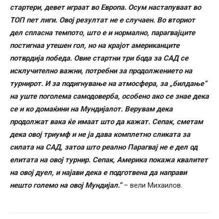
стартери, девет играат во Европа. Осум настапуваат во
ТОП пет лиги. Овој резултат не е случаен. Во вториот
дел спласна темпото, што е и нормално, парагвајците
постигнаа утешен гол, но на крајот американците
потврдија победа. Овие стартни три бода за САД се
исклучително важни, потребни за продолжението на
турнирот. И за подигнување на атмосфера, за „билдање“
на уште поголема самодоверба, особено ако се знае дека
се и ко домаќини на Мундијалот. Верувам дека
продолжат вака ќе имаат што да кажат. Сепак, сметам
дека овој триумф и не ја дава комплетно сликата за
силата на САД, затоа што реално Парагвај не е дел од
елитата на овој турнир. Сепак, Америка покажа квалитет
на овој дуел, и најави дека е подготвена да направи
нешто големо на овој Мундијал.“
– вели Михаилов.