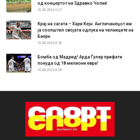
од концертот на Здравко Чолиќ
10.08.2026 9:27
Крај на сагата – Хари Кејн: Англичанецот им
ја соопштил својата одлука на челниците на
Баерн
10.08.2026 8:58
Бомба од Мадрид! Арда Ѓулер прифати
понуда од 18 милиони евра!
10.08.2026 8:28