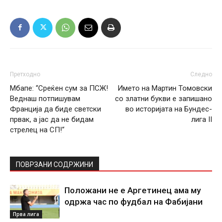
Претходно
Следно
Мбапе: “Среќен сум за ПСЖ!
Името на Мартин Томовски
Веднаш потпишувам
со златни букви е запишано
Франција да биде светски
во историјата на Бундес-
првак, а јас да не бидам
лига II
стрелец на СП!“
ПОВРЗАНИ СОДРЖИНИ
Положани не е Аргетинец ама му
одржа час по фудбал на Фабијани
Прва лига