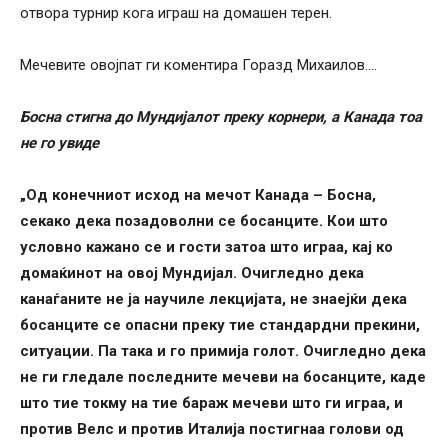
отвора турнир кога играш на домашен терен.
Мечевите овојпат ги коментира Горазд Михаилов….
Босна стигна до Мундијалот преку корнери, а Канада тоа
не го увиде
„Од конечниот исход на мечот Канада – Босна,
секако дека позадоволни се босанците. Кои што
условно кажано се и гости затоа што играа, кај ко
домаќинот на овој Мундијал. Очигледно дека
канаѓаните не ја научиле лекцијата, не знаејќи дека
босанците се опасни преку тие стандардни прекини,
ситуации. Па така и го примија голот. Очигледно дека
не ги гледале последните мечеви на босанците, каде
што тие токму на тие бараж мечеви што ги играа, и
против Велс и против Италија постигнаа голови од