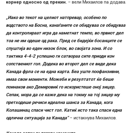
корнер односно од прекин.
– вели Михаилов па додава.
„Иако во текот на целиот натпревар, особено по
водството на Босна, канаѓаните се обидуваа се обидуваа
да контролираат игра да наметнат темпо, во првиот дел
тоа не им одеше од рака. Пред се бидејќи босанците се
спуштија во еден низок блок, во својата зона. И со
тактика 4-4-2 успешно ги сатвораа сите приоди кон
сопствениот гол. Додека во второт дел се виде дека
Канада фрла се на една карта. Беа уште поофанзивни,
имаа свои моменти. Можеби и резултатот ќе беше
поинаков ако Демировиќ го искористеше оној зицер.
Сепак, мора да се каже дека на токму на тој зицер му
претходеше речиси идеална шанса за Канада, кога
Колашинац спаси чист гол. Катиќ исто така спаси една
одлична ситуација за Канада“
– истакнува Михаилов.