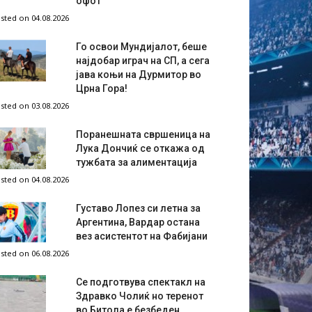
офот
sted on 04.08.2026
Го освои Мундијалот, беше
најдобар играч на СП, а сега
јава коњи на Дурмитор во
Црна Гора!
sted on 03.08.2026
Поранешната свршеница на
Лука Дончиќ се откажа од
тужбата за алиментација
sted on 04.08.2026
Густаво Лопез си летна за
Аргентина, Вардар остана
вез асистентот на Фабијани
sted on 06.08.2026
Се подготвува спектакл на
Здравко Чолиќ но теренот
во Битола е безбеден