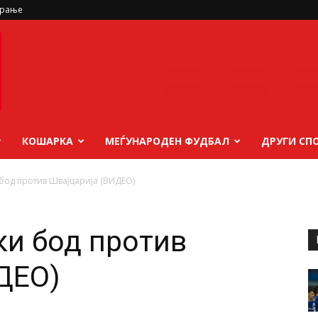
ирање
КОШАРКА
МЕЃУНАРОДЕН ФУДБАЛ
ДРУГИ СП
 бод против Швајцарија (ВИДЕО)
ки бод против
ДЕО)