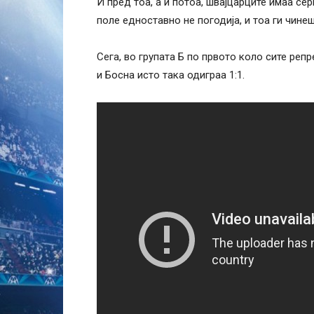
И пред тоа, а и потоа, швајцарците имаа сер
поле едноставно не погодија, и тоа ги чине
Сега, во групата Б по првото коло сите реп
и Босна исто така одиграа 1:1.