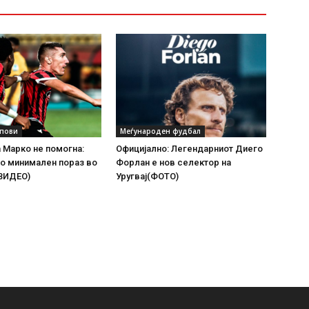
упови
Меѓународен фудбал
а Марко не помогна:
Официјално: Легендарниот Диего
о минимален пораз во
Форлан е нов селектор на
(ВИДЕО)
Уругвај(ФОТО)