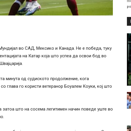
po
Мундијал во САД, Мексико и Канада. Не е победа, туку
зентацијата на Катар која што успеа да освои бод во
Швајцарија.
ата минута од судиското продолжение, кога
со глава го користи ветеранор Боуалем Коуки, кој што
а затоа што на сосема легитимен начин поведе уште во
о.