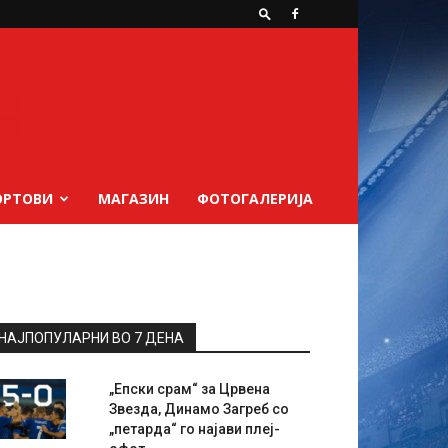
ОРТОВИ
МАГАЗИН
ФОТОГАЛЕРИЈА
НАЈПОПУЛАРНИ ВО 7 ДЕНА
„Епски срам“ за Црвена
Звезда, Динамо Загреб со
„петарда“ го најави плеј-