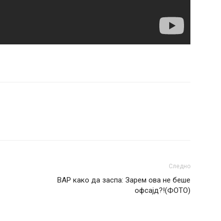
Следно
ВАР како да заспа: Зарем ова не беше
офсајд?!(ФОТО)