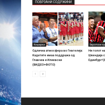
ПОВРЗАНИ СОДРЖИНИ
Кошарка
Европски к
Одлична атмосфера во Гевгелија:
Ни голот н
Кадетите имаа поддршка од
Шкендија с
Главчев и Илиевски
Единбург!
(ВИДЕО+ФОТО)