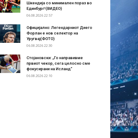
Шкендија со минимален пораз во
Единбург!(ВИДЕО)
06.08.2026 22:57
Официјално: Легендарниот Диего
Форлан е нов селектор на
Уругвај(ФОТО)
06.08.2026 22:30
Стојановски: „Го направивме
првиот чекор, сега целосно сме
фокусирани на Исланд“
06.08.2026 22:10