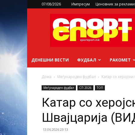
07/08/2026
Импресум
Ценовник за реклам
sportsport.mk
ДЕНЕШНИ ВЕСТИ
ФУДБАЛ
РАКОМЕТ
Дома
Меѓународен фудбал
Катар со херојски
Меѓународен фудбал
СП 2026
ТОП
Катар со херојс
Швајцарија (ВИ
13.06.2026 23:13