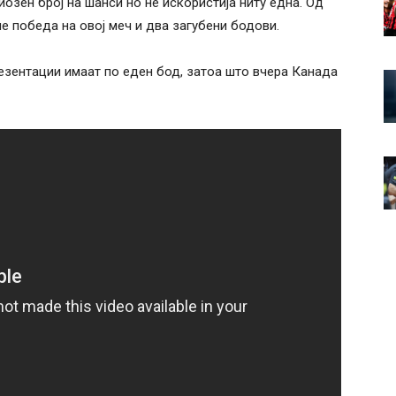
иозен број на шанси но не искористија ниту една. Од
ше победа на овој меч и два загубени бодови.
резентации имаат по еден бод, затоа што вчера Канада