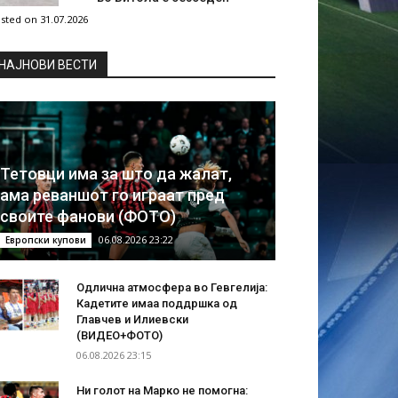
sted on 31.07.2026
НAЈНОВИ ВЕСТИ
Тетовци има за што да жалат,
ама реваншот го играат пред
своите фанови (ФОТО)
06.08.2026 23:22
Европски купови
Одлична атмосфера во Гевгелија:
Кадетите имаа поддршка од
Главчев и Илиевски
(ВИДЕО+ФОТО)
06.08.2026 23:15
Ни голот на Марко не помогна: