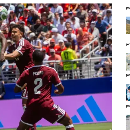
po
po
po
po