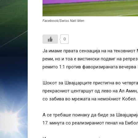
Facebook/Swiss Nati Men
0
Ја имаме првата сензација на на тековниот 
реми, но и тоа е вистински подвиг на репре
ремито 1:1 против фаворизираната вечерва 
Шокот за Швајцарците пристигна во четврт
прекрасниот центаршут од лево на Ал Амин, 
со забива во мрежата на немоќниот Кобел.
А се требаше поинаку да биде за Швајцариј
17. минута со реализираниот пенал на Ембол