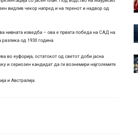
презентација со јасен план. Под водство на Маурисио
вен видлив чекор напред и на теренот и надвор од
ва нивната изведба – ова е првата победа на САД на
 разлика од 1930 година.
ва во еуфорија, остатокот од светот доби јасна
уку и сериозен кандидат да ги вознемири најголемите.
ија и Австралија.