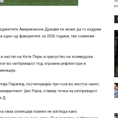
po
оединетите Американски Држави ќе може да го издржи
а еден од фаворитите за 2026 година, тие сомнежи
.
и настап на Кети Пери, и присуство на холивудски
езе во натпреварот под огромни рефлектори и
минација.
ија Парагвај, постигнувајќи три гола во жесток налет,
лијантниот Џио Рејна, ставија точка на натпреварот
а Д.
а оваа селекција повеќе не изгледа како