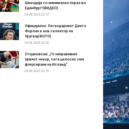
Шкендија со минимален пораз во
Единбург!(ВИДЕО)
06.08.2026 22:57
Официјално: Легендарниот Диего
Форлан е нов селектор на
Уругвај(ФОТО)
06.08.2026 22:30
Стојановски: „Го направивме
првиот чекор, сега целосно сме
фокусирани на Исланд“
06.08.2026 22:10