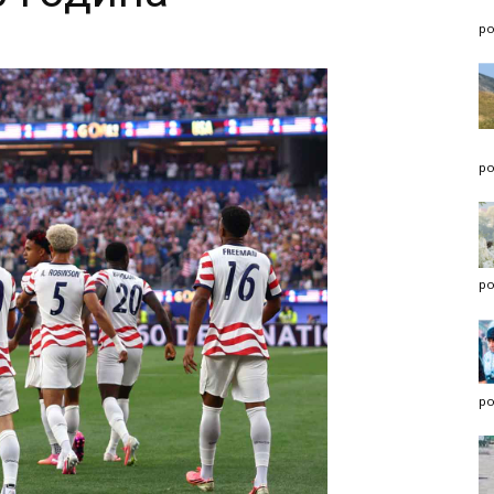
po
po
po
po