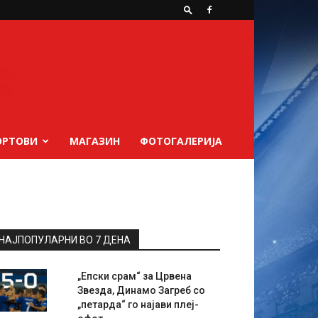
ОРТОВИ
МАГАЗИН
ФОТОГАЛЕРИЈА
НАЈПОПУЛАРНИ ВО 7 ДЕНА
„Епски срам“ за Црвена
Звезда, Динамо Загреб со
„петарда“ го најави плеј-