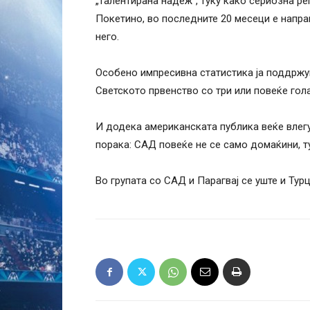
„талентирана надеж“, туку како сериозна ре
Покетино, во последните 20 месеци е напра
него.
Особено импресивна статистика ја поддржу
Светското првенство со три или повеќе гола
И додека американската публика веќе влегу
порака: САД повеќе не се само домаќини, т
Во групата со САД и Парагвај се уште и Турц