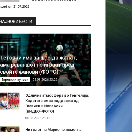
sted on 31.07.2026
НAЈНОВИ ВЕСТИ
Тетовци има за што да жалат,
ама реваншот го играат пред
своите фанови (ФОТО)
06.08.2026 23:22
Европски купови
Одлична атмосфера во Гевгелија:
Кадетите имаа поддршка од
Главчев и Илиевски
(ВИДЕО+ФОТО)
06.08.2026 23:15
Ни голот на Марко не помогна: