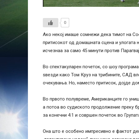
0
Ако некој имаше сомнежи дека тимот на С
притисокот од домашната сцена и улогата н
исчезнаа за само 45 минути против Парагвај
Во спектакуларен почеток, со шоу програма 
ѕвезди како Том Круз на трибините, САД вл
очекувања. Но, наместо притисок, дојде до
Во првото полувреме, Американците го уништ
а потоа во судиското продолжение преку бри
за конечни 4:1 и совршен почеток во Групат
Она што е особено импресивно е фактот дек