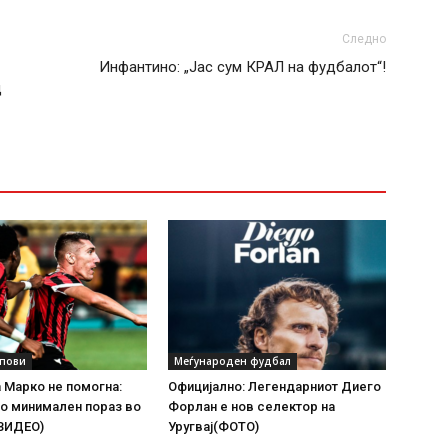
Следно
Инфантино: „Јас сум КРАЛ на фудбалот“!
д
упови
Меѓународен фудбал
а Марко не помогна:
Официјално: Легендарниот Диего
о минимален пораз во
Форлан е нов селектор на
(ВИДЕО)
Уругвај(ФОТО)