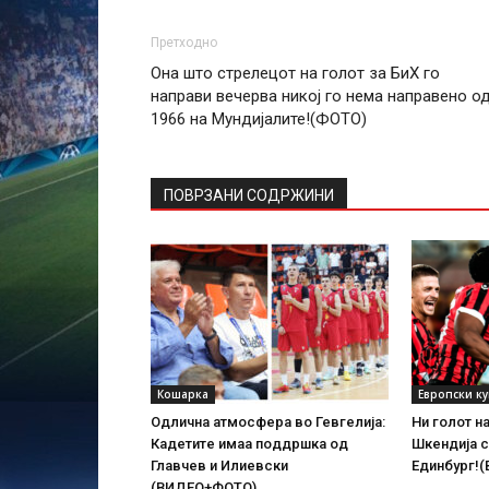
Претходно
Она што стрелецот на голот за БиХ го
направи вечерва никој го нема направено о
1966 на Мундијалите!(ФОТО)
ПОВРЗАНИ СОДРЖИНИ
Кошарка
Европски к
Одлична атмосфера во Гевгелија:
Ни голот н
Кадетите имаа поддршка од
Шкендија с
Главчев и Илиевски
Единбург!
(ВИДЕО+ФОТО)