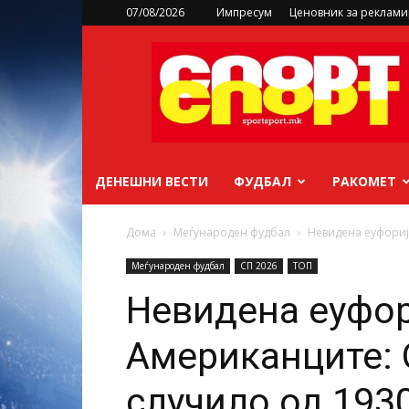
07/08/2026
Импресум
Ценовник за реклам
sportsport.mk
ДЕНЕШНИ ВЕСТИ
ФУДБАЛ
РАКОМЕТ
Дома
Меѓународен фудбал
Невидена еуфорија
Меѓународен фудбал
СП 2026
ТОП
Невидена еуфор
Американците: 
случило од 193