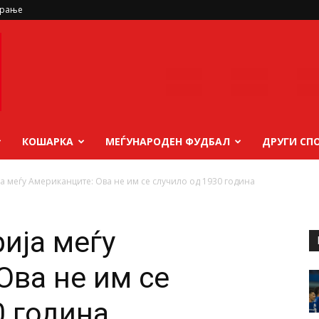
ирање
КОШАРКА
МЕЃУНАРОДЕН ФУДБАЛ
ДРУГИ СП
 меѓу Американците: Ова не им се случило од 1930 година
ија меѓу
Ова не им се
0 година