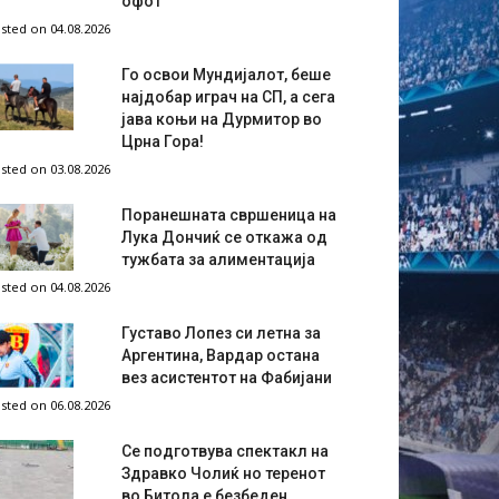
офот
sted on 04.08.2026
Го освои Мундијалот, беше
најдобар играч на СП, а сега
јава коњи на Дурмитор во
Црна Гора!
sted on 03.08.2026
Поранешната свршеница на
Лука Дончиќ се откажа од
тужбата за алиментација
sted on 04.08.2026
Густаво Лопез си летна за
Аргентина, Вардар остана
вез асистентот на Фабијани
sted on 06.08.2026
Се подготвува спектакл на
Здравко Чолиќ но теренот
во Битола е безбеден