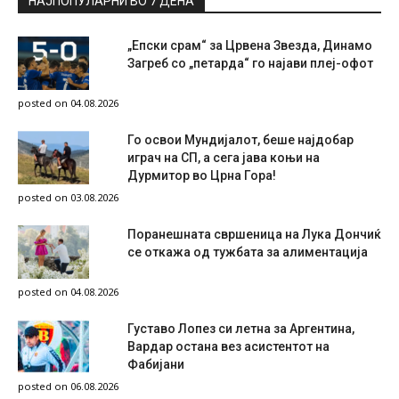
НАЈПОПУЛАРНИ ВО 7 ДЕНА
„Епски срам“ за Црвена Звезда, Динамо
Загреб со „петарда“ го најави плеј-офот
posted on 04.08.2026
Го освои Мундијалот, беше најдобар
играч на СП, а сега јава коњи на
Дурмитор во Црна Гора!
posted on 03.08.2026
Поранешната свршеница на Лука Дончиќ
се откажа од тужбата за алиментација
posted on 04.08.2026
Густаво Лопез си летна за Аргентина,
Вардар остана вез асистентот на
Фабијани
posted on 06.08.2026