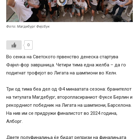
Фото: Магдебург Фејсбук
0
Во сенка на Светското првенство денеска стартува
Фајнл-фор завршница. Четири тима една желба – да го
подигнат трофејот во Лигата на шампиони во Келн.
Три од тима беа дел од Ф4 минаатата сезона: бранителот
на титулата Магдебург, второпласираниот Фуксе Берлин и
рекордниот победник на Лигата на шампиони, Барселона.
На нив им се придружи финалистот во 2024 година,
Алборг.
Двете полуфиналиња ќе бидат репризи на финалињата