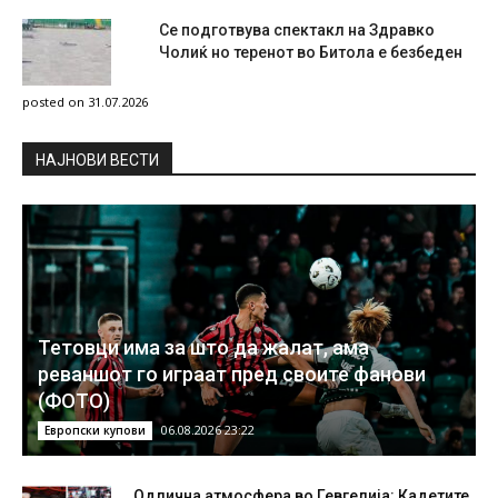
Се подготвува спектакл на Здравко
Чолиќ но теренот во Битола е безбеден
posted on 31.07.2026
НAЈНОВИ ВЕСТИ
Тетовци има за што да жалат, ама
реваншот го играат пред своите фанови
(ФОТО)
06.08.2026 23:22
Европски купови
Одлична атмосфера во Гевгелија: Кадетите