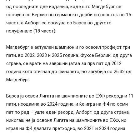
од последните две изданија, каде што Магдебург се
соочува со Берлин во германско дерби со почеток во 15
часот, а Алборг се соочува со Барса во другото
полуфинале (18 часот).
Магдебург е актуелен шампион и го освоил трофејот три
пати, во 2002, 2023 и 2025 година. Фуксе Берлин, од друга
страна, се врати на завршницатаа за прв пат од 2012
година кога стигнаа до финалето, но загубија со 26:32 од
Магдебург.
Барса ја освои Лигата на шампионите во ЕХФ рекордни 11
пати, неодамна во 2024 година, и ќе игра на Ф4 по осми
пат по ред – уште еден рекорд. Алборг, од друга страна,
никогаш не ја освоил Лигата на шампионите во ЕХФ, но
играл на Ф4 двапати претходно, во 2021 и 2024 година