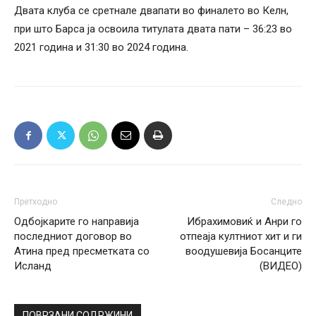
Двата клуба се сретнале двапати во финалето во Келн,
при што Барса ја освоила титулата двата пати – 36:23 во
2021 година и 31:30 во 2024 година.
Претходно
Следно
Одбојкарите го направија
Ибрахимовиќ и Анри го
последниот договор во
отпеаја култниот хит и ги
Атина пред пресметката со
воодушевија Босанците
Исланд
(ВИДЕО)
ПОВРЗАНИ СОДРЖИНИ