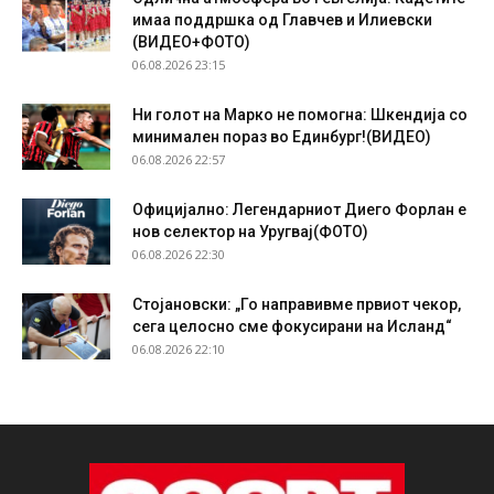
имаа поддршка од Главчев и Илиевски
(ВИДЕО+ФОТО)
06.08.2026 23:15
Ни голот на Марко не помогна: Шкендија со
минимален пораз во Единбург!(ВИДЕО)
06.08.2026 22:57
Официјално: Легендарниот Диего Форлан е
нов селектор на Уругвај(ФОТО)
06.08.2026 22:30
Стојановски: „Го направивме првиот чекор,
сега целосно сме фокусирани на Исланд“
06.08.2026 22:10