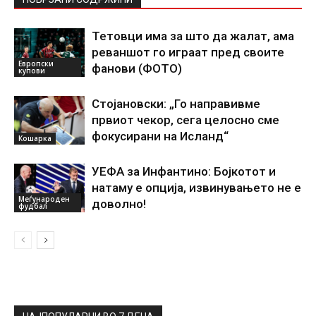
Тетовци има за што да жалат, ама
реваншот го играат пред своите
Европски
фанови (ФОТО)
купови
Стојановски: „Го направивме
првиот чекор, сега целосно сме
фокусирани на Исланд“
Кошарка
УЕФА за Инфантино: Бојкотот и
натаму е опција, извинувањето не е
Меѓународен
доволно!
фудбал