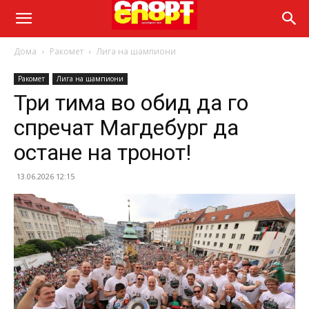
Дома
Ракомет
Лига на шампиони
Ракомет
Лига на шампиони
Три тима во обид да го
спречат Магдебург да
остане на тронот!
13.06.2026 12:15