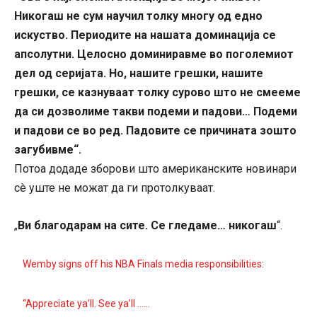
Никогаш не сум научил толку многу од едно
искуство. Периодите на нашата доминација се
апсолутни. Целосно доминиравме во поголемиот
дел од серијата. Но, нашите грешки, нашите
грешки, се казнуваат толку сурово што не смееме
да си дозволиме такви подеми и падови… Подеми
и падови се во ред. Падовите се причината зошто
загубивме“.
Потоа додаде зборови што американските новинари
сè уште не можат да ги протолкуваат.
Ви благодарам на сите. Се гледаме… никогаш
“.
„
Wemby signs off his NBA Finals media responsibilities:
“Appreciate ya’ll. See ya’ll ……