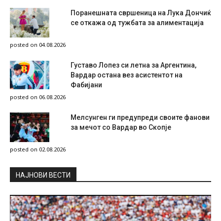
Поранешната свршеница на Лука Дончиќ
се откажа од тужбата за алиментација
posted on 04.08.2026
Густаво Лопез си летна за Аргентина,
Вардар остана вез асистентот на
Фабијани
posted on 06.08.2026
Мелсунген ги предупреди своите фанови
за мечот со Вардар во Скопје
posted on 02.08.2026
НAЈНОВИ ВЕСТИ