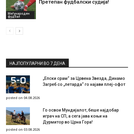
Претепан фудбалски судија!
Меѓународен
фудбал
НАЈПОПУЛАРНИ ВО 7 ДЕНА
„Епски срам“ за Црвена Звезда, Динамо
Загреб со „петарда“ го најави плеј-офот
posted on 04.08.2026
Го освои Мундијалот, беше најдобар
играч на СП, а сега јава коњи на
Дурмитор во Црна Гора!
posted on 03.08.2026