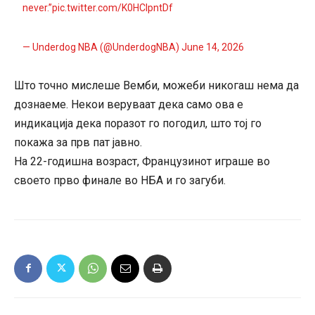
never.”
pic.twitter.com/K0HCIpntDf
— Underdog NBA (@UnderdogNBA)
June 14, 2026
Што точно мислеше Вемби, можеби никогаш нема да
дознаеме. Некои веруваат дека само ова е
индикација дека поразот го погодил, што тој го
покажа за прв пат јавно.
На 22-годишна возраст, Французинот играше во
своето прво финале во НБА и го загуби.