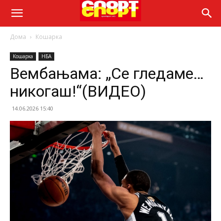
Дома
Кошарка
Кошарка
НБА
Вембањама: „Се гледаме…
никогаш!“(ВИДЕО)
14.06.2026 15:40