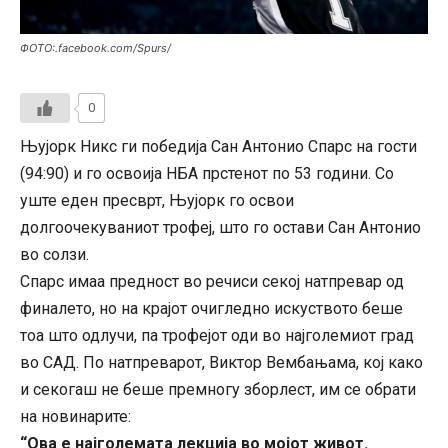
ФОТО:.facebook.com/Spurs/
0
Њујорк Никс ги победија Сан Антонио Спарс на гости
(94:90) и го освоија НБА прстенот по 53 години. Со
уште еден пресврт, Њујорк го освои
долгоочекуваниот трофеј, што го остави Сан Антонио
во солзи.
Спарс имаа предност во речиси секој натпревар од
финалето, но на крајот очигледно искуството беше
тоа што одлучи, па трофејот оди во најголемиот град
во САД. По натпреварот, Виктор Вембањама, кој како
и секогаш не беше премногу зборлест, им се обрати
на новинарите:
“Ова е најголемата лекција во мојот живот.