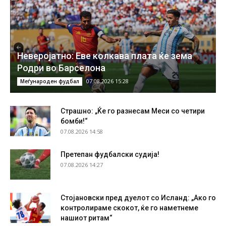
Неверојатно: Еве колкава плата ќе зема
Родри во Барселона
07.08.2026 15:28
Меѓународен фудбал
Страшно: „Ќе го разнесам Меси со четири
бомби!“
07.08.2026 14:58
Претепан фудбалски судија!
07.08.2026 14:27
Стојановски пред дуелот со Исланд: „Ако го
контролираме скокот, ќе го наметнеме
нашиот ритам“