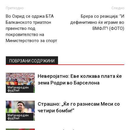
Претходно
Следно
Во Охрид се одржа БТА
Брера со реакција: “И
Балканското триатлон
дефинитивно ќе играме во
првенство под
ВМФЛ“! (ФОТО)
покровителство на
Министерството за спорт
ПОВРЗАНИ СОДРЖИНИ
Неверојатно: Еве колкава плата ќе
зема Родри во Барселона
Меѓународен
фудбал
Страшно: „Ќе го разнесам Меси со
четири бомби!“
Меѓународен
фудбал