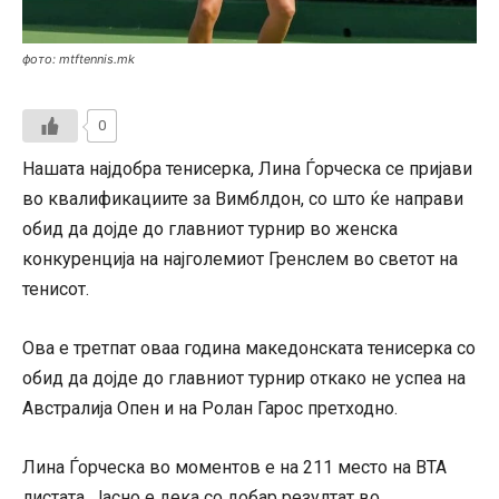
фото: mtftennis.mk
0
Нашата најдобра тенисерка, Лина Ѓорческа се пријави
во квалификациите за Вимблдон, со што ќе направи
обид да дојде до главниот турнир во женска
конкуренција на најголемиот Гренслем во светот на
тенисот.
Ова е третпат оваа година македонската тенисерка со
обид да дојде до главниот турнир откако не успеа на
Австралија Опен и на Ролан Гарос претходно.
Лина Ѓорческа во моментов е на 211 место на ВТА
листата. Јасно е дека со добар резултат во