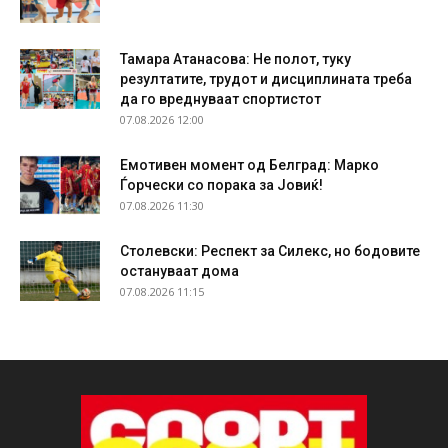
Тамара Атанасова: Не полот, туку
резултатите, трудот и дисциплината треба
да го вреднуваат спортистот
07.08.2026 12:00
Емотивен момент од Белград: Марко
Ѓорчески со порака за Јовиќ!
07.08.2026 11:30
Столевски: Респект за Силекс, но бодовите
остануваат дома
07.08.2026 11:15