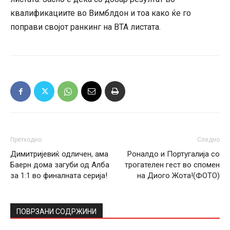
квалификациите во Вимблдон и тоа како ќе го
поправи својот ранкинг на ВТА листата.
Претходно
Следно
Димитријевиќ одличен, ама
Роналдо и Португалија со
Баерн дома загуби од Алба
трогателен гест во спомен
за 1:1 во финалната серија!
на Диого Жота!(ФОТО)
ПОВРЗАНИ СОДРЖИНИ