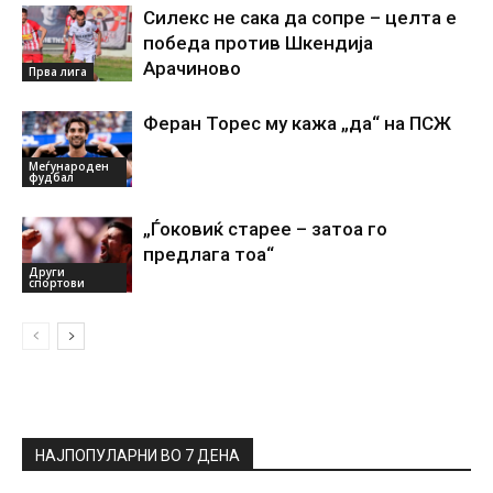
Силекс не сака да сопре – целта е
победа против Шкендија
Арачиново
Прва лига
Феран Торес му кажа „да“ на ПСЖ
Меѓународен
фудбал
„Ѓоковиќ старее – затоа го
предлага тоа“
Други
спортови
НАЈПОПУЛАРНИ ВО 7 ДЕНА