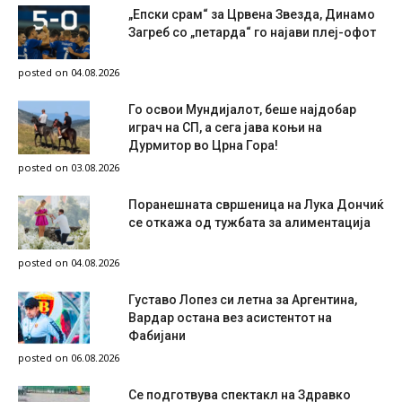
„Епски срам“ за Црвена Звезда, Динамо
Загреб со „петарда“ го најави плеј-офот
posted on 04.08.2026
Го освои Мундијалот, беше најдобар
играч на СП, а сега јава коњи на
Дурмитор во Црна Гора!
posted on 03.08.2026
Поранешната свршеница на Лука Дончиќ
се откажа од тужбата за алиментација
posted on 04.08.2026
Густаво Лопез си летна за Аргентина,
Вардар остана вез асистентот на
Фабијани
posted on 06.08.2026
Се подготвува спектакл на Здравко