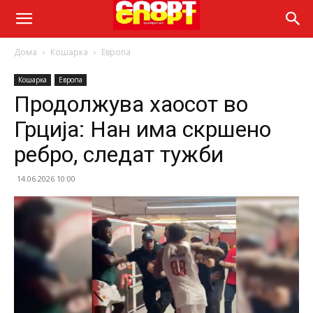
Дома
Кошарка
Европа
Кошарка
Европа
Продолжува хаосот во
Грција: Нан има скршено
ребро, следат тужби
14.06.2026 10:00