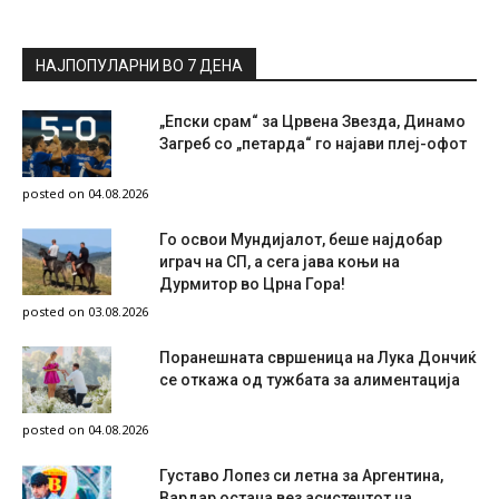
НАЈПОПУЛАРНИ ВО 7 ДЕНА
„Епски срам“ за Црвена Звезда, Динамо
Загреб со „петарда“ го најави плеј-офот
posted on 04.08.2026
Го освои Мундијалот, беше најдобар
играч на СП, а сега јава коњи на
Дурмитор во Црна Гора!
posted on 03.08.2026
Поранешната свршеница на Лука Дончиќ
се откажа од тужбата за алиментација
posted on 04.08.2026
Густаво Лопез си летна за Аргентина,
Вардар остана вез асистентот на