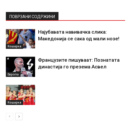
ПОВРЗАНИ СОДРЖИНИ
Најубавата навивачка слика:
Македонија се сака од мали нозе!
Кошарка
Французите пишуваат: Познатата
династија го презема Асвел
Европа
Кошарка