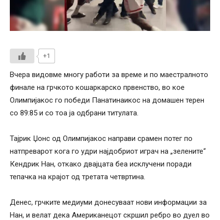
+1
Вчера видовме многу работи за време и по маестралното
финале на грчкото кошаркарско првенство, во кое
Олимпијакос го победи Панатинаикос на домашен терен
со 89:85 и со тоа ја одбрани титулата.
Тајрик Џонс од Олимпијакос направи срамен потег по
натпреварот кога го удри најдобриот играч на „зелените“
Кендрик Нан, откако двајцата беа исклучени поради
тепачка на крајот од третата четвртина.
Денес, грчките медиуми донесуваат нови информации за
Нан, и велат дека Американецот скршил ребро во дуел во