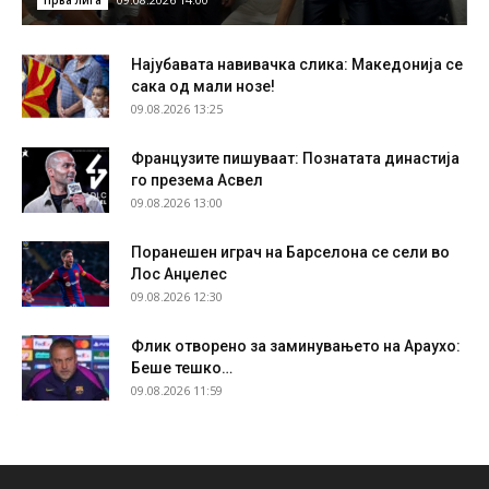
Прва лига
Најубавата навивачка слика: Македонија се
сака од мали нозе!
09.08.2026 13:25
Французите пишуваат: Познатата династија
го презема Асвел
09.08.2026 13:00
Поранешен играч на Барселона се сели во
Лос Анџелес
09.08.2026 12:30
Флик отворено за заминувањето на Араухо:
Беше тешко…
09.08.2026 11:59