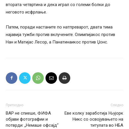
втората четвртина и дека играл со големи болки до
неговото исфрлање.
Патем, поради настаните по натпреварот, двата тима
најавија тужби против вклучените. Олимпијакос против
Нан и Матијас Лесор, а Панатинаикос против Џонс.
Претходно
Следно
ВАР не спиеше, ФИФА
Еве колку заработија Њујорк
објави фотографии и
Никс со освојувањето на
потврди: „Немаше офсајд“
титулата во НБА