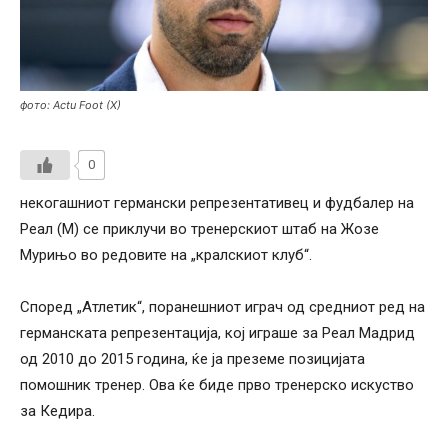
фото: Actu Foot (X)
0
некогашниот германски репрезентативец и фудбалер на
Реал (М) се приклучи во тренерскиот штаб на Жозе
Мурињо во редовите на „кралскиот клуб“.
Според „Атлетик“, поранешниот играч од средниот ред на
германската репрезентација, кој играше за Реал Мадрид
од 2010 до 2015 година, ќе ја преземе позицијата
помошник тренер. Ова ќе биде прво тренерско искуство
за Кедира.