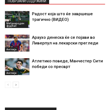
ПОВРЗАНИ СОДРЖИНИ
Радост која што ќе завршеше
трагично (ВИДЕО)
Меѓународен
фудбал
Араухо денеска ќе се појави во
Ливерпул на лекарски прегледи
Англија
Атлетико поведе, Манчестер Сити
победи со пресврт
Англија