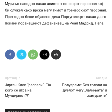
Мурињо наводно сакал асистент во својот персонал кој
би служел како врска меѓу тимот и тренерскиот персонал.
Претходно беше објавено дека Португалецот сакал да го
покани поранешниот дефанзивец на Реал Мадрид, Пепе.
Претходно
Следно
Јирген Клоп “распали“: “За
Полувреме: Без голови на
кого се игра на
дуелот меѓу „лалињата“ и
Мундијалот?!“
„самураите“