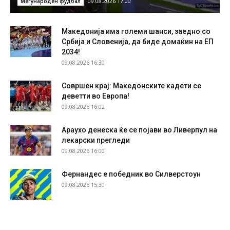
09.08.2026 17:00
Меѓународен фудбал
Македонија има големи шанси, заедно со
Србија и Словенија, да биде домаќин на ЕП
2034!
09.08.2026 16:30
Совршен крај: Македонските кадети се
деветти во Европа!
09.08.2026 16:02
Араухо денеска ќе се појави во Ливерпул на
лекарски прегледи
09.08.2026 16:00
Фернандес е победник во Силверстоун
09.08.2026 15:30