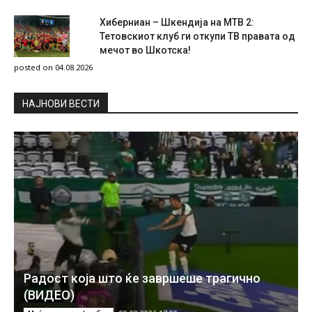
Хиберниан – Шкендија на МТВ 2:
Тетовскиот клуб ги откупи ТВ правата од
мечот во Шкотска!
posted on 04.08.2026
НAЈНОВИ ВЕСТИ
Радост која што ќе завршеше трагично
(ВИДЕО)