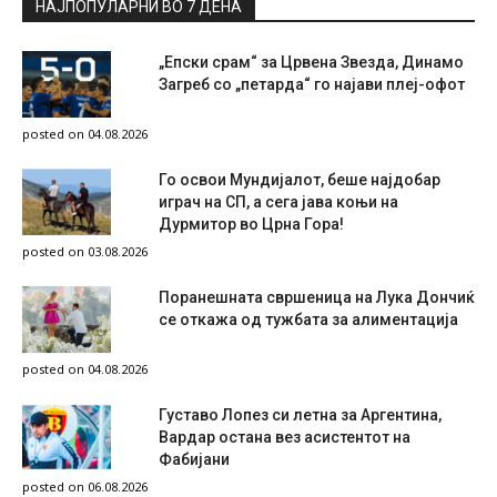
НАЈПОПУЛАРНИ ВО 7 ДЕНА
„Епски срам“ за Црвена Звезда, Динамо
Загреб со „петарда“ го најави плеј-офот
posted on 04.08.2026
Го освои Мундијалот, беше најдобар
играч на СП, а сега јава коњи на
Дурмитор во Црна Гора!
posted on 03.08.2026
Поранешната свршеница на Лука Дончиќ
се откажа од тужбата за алиментација
posted on 04.08.2026
Густаво Лопез си летна за Аргентина,
Вардар остана вез асистентот на
Фабијани
posted on 06.08.2026