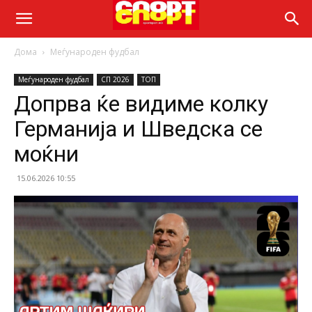
Дома
Меѓународен фудбал
Меѓународен фудбал
СП 2026
ТОП
Допрва ќе видиме колку
Германија и Шведска се
моќни
15.06.2026 10:55