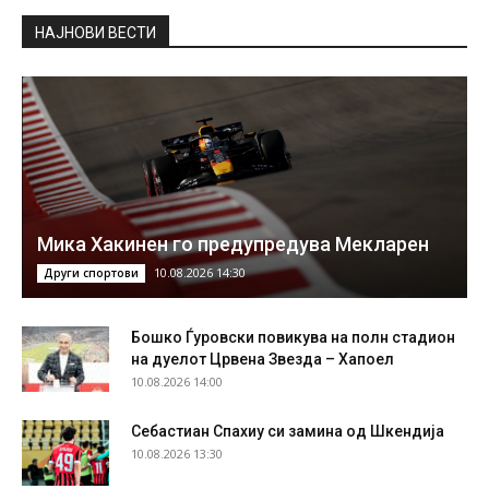
НAЈНОВИ ВЕСТИ
Мика Хакинен го предупредува Мекларен
10.08.2026 14:30
Други спортови
Бошко Ѓуровски повикува на полн стадион
на дуелот Црвена Звезда – Хапоел
10.08.2026 14:00
Себастиан Спахиу си замина од Шкендија
10.08.2026 13:30