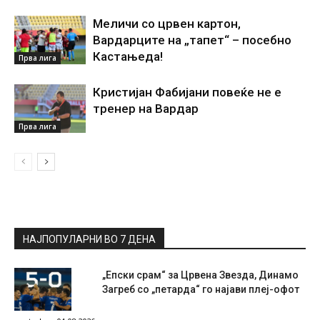
Меличи со црвен картон,
Вардарците на „тапет“ – посебно
Кастањеда!
Прва лига
Кристијан Фабијани повеќе не е
тренер на Вардар
Прва лига
НАЈПОПУЛАРНИ ВО 7 ДЕНА
„Епски срам“ за Црвена Звезда, Динамо
Загреб со „петарда“ го најави плеј-офот