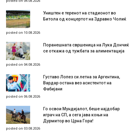
posted on 04.08.2026
Уништен е теренот на стадионот во
Битола од концертот на Здравко Чолиќ
posted on 10.08.2026
Поранешната свршеница на Лука Дончиќ
се откажа од тужбата за алиментација
posted on 04.08.2026
Густаво Лопез си летна за Аргентина,
Вардар остана вез асистентот на
Фабијани
posted on 06.08.2026
Го освои Мундијалот, беше најдобар
играч на СП, а сега јава коњи на
Дурмитор во Црна Гора!
posted on 03.08.2026