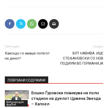
Претходно
Следно
Каиседо го имаше потегот
ВЛТ НАВИВА: ИЏЕ
на денот!
СТЕФАНОВСКИ СО НОВ
ПОДИУМ ВО ГЕРМАНИЈА
ПОВРЗАНИ СОДРЖИНИ
Бошко Ѓуровски повикува на полн
стадион на дуелот Црвена Звезда
Меѓународен
– Хапоел
фудбал