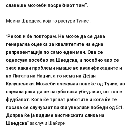
славеше можеби посреќниот тим“.
Моќна Шведска која го растури Тунис…
Реков и ќе повторам. Не може да се дава
“
генерална оценка за квалитетите на една
репрезентација по само еден меч. Ова се
однесува посебно за Шведска, и посебно ако се
знае какви проблеми имаше во квалификациите и
во Лигата на Нации, а го нема ни Дејан
Кулушевски. Можеби очекував повеќе од Тунис, во
најмала рака да не загуби вака убедливо, но тоа е
фудбалот. Кога ќе тргнат работите и кога ќе те
посака се случуваат вакви уверливи победи од 5:1.
Допрва ќе ја видиме вистинската слика на
Шведска
“ заклучи Шаќири.