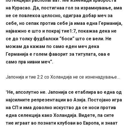
потенцијал располагаат. Ме изненади храброста
на Курасао. Да, постигнаа гол за израмнување, ама
не се повлекоа целосно, одиграа добар меч за
себе, но сепак против себе ја имаа една Германија,
најважно е што и покрај тие1:7, покажаа дека не
се до толку фудбалски “боси“ што се вели. Не
можам да кажам по само еден меч дека
Германија е голем фаворит за титулата, ова е
само прв нивни меч“.
Јапонија и тие 2:2 со Холандија не се изненадување…
Не, апсолутно не. Јапонија се етаблира во една од
“
најсилните репрезентации во Азија. Постојано игра
на СП и има доволно искуство да се носи против
една селекција како Холандија. Видете, па сите
тие играат во познати клубови во Европа, и знаат