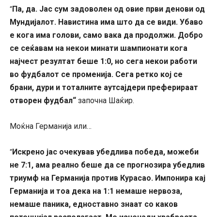
Па, да. Јас сум задоволен од овие први денови од
“
Мундијалот. Навистина има што да се види. Убаво
е кога има голови, само вака да продолжи. Добро
се сеќавам на некои минати шампионати кога
најчест резултат беше 1:0, но сега некои работи
во фудбалот се променија. Сега ретко кој се
брани, дури и тоталните аутсајдери преферираат
отворен фудбал“
започна Шаќир.
Моќна Германија или…
Искрено јас очекував убедлива победа, можеби
“
не 7:1, ама реално беше да се прогнозира убедлив
триумф на Германија против Курасао. Импонира кај
Германија и тоа дека на 1:1 немаше нервоза,
немаше паника, едноставно знаат со каков