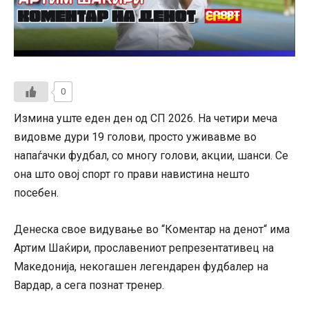
0
Измина уште еден ден од СП 2026. На четири меча
видовме дури 19 голови, просто уживавме во
напаѓачки фудбал, со многу голови, акции, шанси. Се
она што овој спорт го прави навистина нешто
посебен.
Денеска свое видување во “Коментар на денот“ има
Артим Шаќири, прославениот репрезентативец на
Македонија, некогашен легендарен фудбалер на
Вардар, а сега познат тренер.