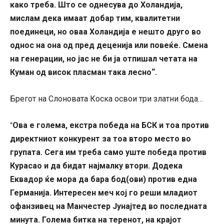
како треба. Што се однесува до Холандија,
мислам дека имаат добар тим, квалитетни
поединеци, но оваа Холандија е нешто друго во
однос на она од пред деценија или повеќе. Смена
на генерации, но јас не би ја отпишал четата на
Куман од висок пласман така лесно“.
Брегот на Слоновата Коска освои три златни бода…
Ова е голема, екстра победа на БСК и тоа против
“
директниот конкурент за тоа второ место во
групата. Сега им треба само уште победа против
Курасао и да бидат најмалку втори. Додека
Еквадор ќе мора да бара бод(ови) против една
Германија. Интересен меч кој го реши младиот
офанзивец на Манчестер Јунајтед во последната
минута. Голема битка на теренот, на крајот