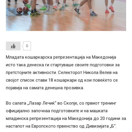
0
Младата кошаркарска репрезентација на Македонија
исто така денеска ги стартуваше своите подготовки за
претстојните активности. Селекторот Никола Велев на
својот список стави 18 кошаркари од кои повеќето се
појавија на самата денешна прозивка.
Во салата „Лазар Лечиќ“ во Скопје, со првиот тренинг
официјално започнаа подготовките и на машката
младинска репрезентација на Македонија до 20 години за
настапот на Европското првенство од Дивизијата „Б“.