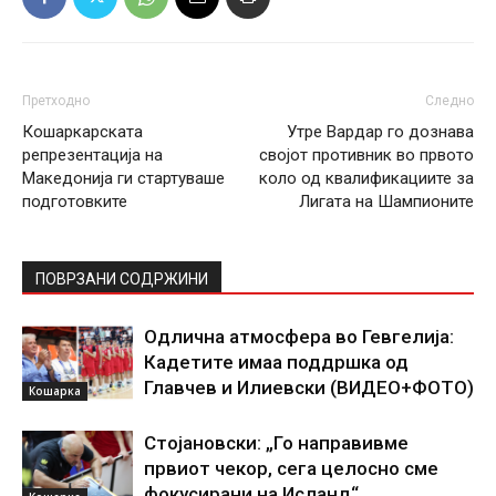
Претходно
Следно
Кошаркарската
Утре Вардар го дознава
репрезентација на
својот противник во првото
Македонија ги стартуваше
коло од квалификациите за
подготовките
Лигата на Шампионите
ПОВРЗАНИ СОДРЖИНИ
Одлична атмосфера во Гевгелија:
Кадетите имаа поддршка од
Главчев и Илиевски (ВИДЕО+ФОТО)
Кошарка
Стојановски: „Го направивме
првиот чекор, сега целосно сме
фокусирани на Исланд“