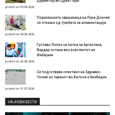
Дурмитор во Црна Гора!
posted on 03.08.2026
Поранешната свршеница на Лука Дончиќ
се откажа од тужбата за алиментација
posted on 04.08.2026
Густаво Лопез си летна за Аргентина,
Вардар остана вез асистентот на
Фабијани
posted on 06.08.2026
Се подготвува спектакл на Здравко
Чолиќ но теренот во Битола е безбеден
posted on 31.07.2026
НAЈНОВИ ВЕСТИ