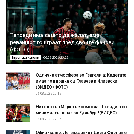
Тетовци има за што да жалат, ама
реваншот го играат пред своите фанови
(ФОТО)
06.08.2026 23:22
Европски купови
Одлична атмосфера во Гевгелија: Кадетите
имаа поддршка од Главчев и Илиевски
(ВИДЕО+ФОТО)
06.08.2026 23:15
Ни голот на Марко не помогна: Шкендија со
минимален пораз во Единбург!(ВИДЕО)
06.08.2026 22:57
Официјално: Легендарниот Диего Форлан е