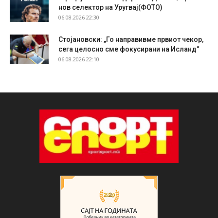
нов селектор на Уругвај(ФОТО)
06.08.2026 22:30
Стојановски: „Го направивме првиот чекор,
сега целосно сме фокусирани на Исланд“
06.08.2026 22:10