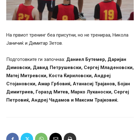
На првиот тренинг беа присутни, но не тренираа, Никола
Јаничиќ и Димитар Зетов.
Подготовките ги започнаа:
Даниел Бутемер, Даријан
Димовски, Давид Петрушевски, Сергеј Младеновски,
Матеј Митревски, Коста Ќириловски, Андреј
Стојановски, Амар Грбовиќ, Атанасиј Трајанов, Бојан
Димитриев, Горазд Митев, Марко Луканоски, Сергеј
Петровиќ, Андреј Чадамов и Максим Трајковиќ.