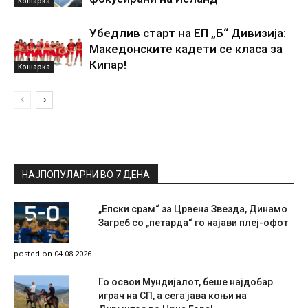
Кошарка
Убедлив старт на ЕП „Б“ Дивизија:
Македонските кадети се класа за
Кипар!
Кошарка
НАЈПОПУЛАРНИ ВО 7 ДЕНА
„Епски срам“ за Црвена Звезда, Динамо
Загреб со „петарда“ го најави плеј-офот
posted on 04.08.2026
Го освои Мундијалот, беше најдобар
играч на СП, а сега јава коњи на