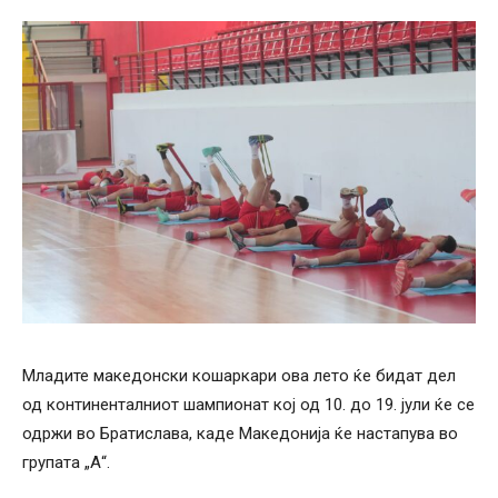
Младите македонски кошаркари ова лето ќе бидат дел
од континенталниот шампионат кој од 10. до 19. јули ќе се
одржи во Братислава, каде Македонија ќе настапува во
групата „А“.