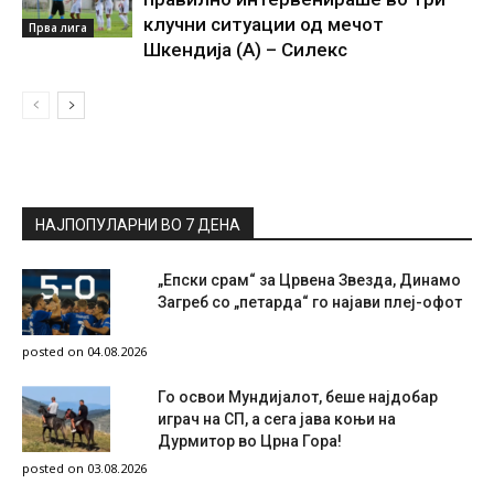
клучни ситуации од мечот
Прва лига
Шкендија (А) – Силекс
НАЈПОПУЛАРНИ ВО 7 ДЕНА
„Епски срам“ за Црвена Звезда, Динамо
Загреб со „петарда“ го најави плеј-офот
posted on 04.08.2026
Го освои Мундијалот, беше најдобар
играч на СП, а сега јава коњи на
Дурмитор во Црна Гора!
posted on 03.08.2026