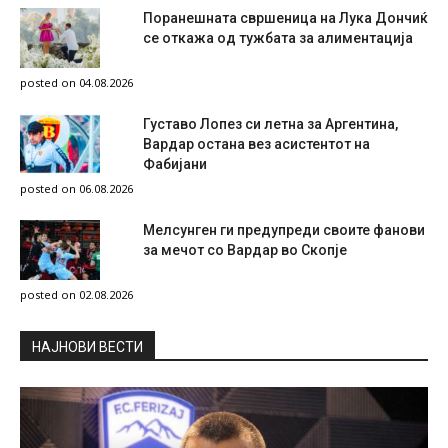
Поранешната свршеница на Лука Дончиќ
се откажа од тужбата за алиментација
posted on 04.08.2026
Густаво Лопез си летна за Аргентина,
Вардар остана вез асистентот на
Фабијани
posted on 06.08.2026
Мелсунген ги предупреди своите фанови
за мечот со Вардар во Скопје
posted on 02.08.2026
НAЈНОВИ ВЕСТИ