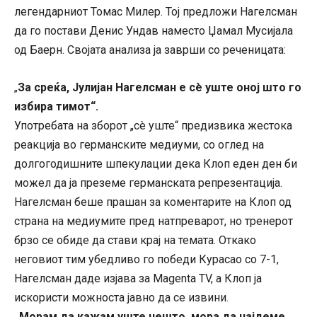
легендарниот Томас Милер. Тој предложи Нагелсман
да го постави Денис Ундав наместо Џамал ​​Мусијала
од Баерн. Својата анализа ја заврши со реченицата:
За среќа, Јулијан Нагелсман е сè уште оној што го
„
избира тимот“.
Употребата на зборот „сè уште“ предизвика жестока
реакција во германските медиуми, со оглед на
долгогодишните шпекулации дека Клоп еден ден би
можел да ја преземе германската репрезентација.
Нагелсман беше прашан за коментарите на Клоп од
страна на медиумите пред натпреварот, но тренерот
брзо се обиде да стави крај на темата. Откако
неговиот тим убедливо го победи Курасао со 7-1,
Нагелсман даде изјава за Magenta TV, а Клоп ја
искористи можноста јавно да се извини.
„Морам да кажам уште нешто, мора да најдеме