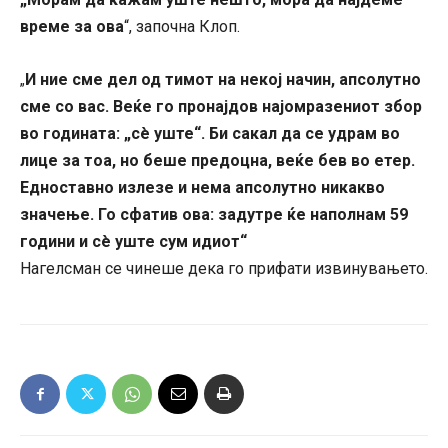
време за ова
“, започна Клоп.
И ние сме дел од тимот на некој начин, апсолутно
„
сме со вас. Веќе го пронајдов најомразениот збор
во годината: „сè уште“. Би сакал да се удрам во
лице за тоа, но беше предоцна, веќе бев во етер.
Едноставно излезе и нема апсолутно никакво
значење. Го сфатив ова: задутре ќе наполнам 59
години и сè уште сум идиот“
Нагелсман се чинеше дека го прифати извинувањето.