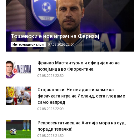
Тошевски е нов играч на Феризај
07.08.2026 22:54
Интернационалци
Франко Мастантуоно и официјално на
позајмица во Фиорентина
07.08.2026 22:30
Стојановски: Не се адаптиравме на
физичката игра на Исланд, сега гледаме
само напред
07.08.2026 22:09
Репрезентативец на Англија мора на суд,
поради тепачка!
07.08.2026 21:30