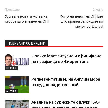
Претходно
Следно
Уругвај е новата жртва на
Фото на денот на СП: Еве
хаосот што владее на СП!
што правеа Јапонците по
мечот во Далас!
ПОВРЗАНИ СОДРЖИНИ
Франко Мастантуоно и официјално
на позајмица во Фиорентина
Италија
Репрезентативец на Англија мора
на суд, поради тепачка!
Англија
Анализа на судиските одлуки: ВАР
правилно интервенираше во три