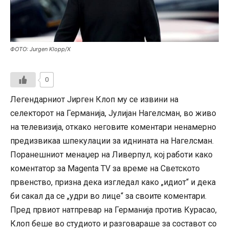
ФОТО: Јurgen Klopp/X
0
Легендарниот Јирген Клоп му се извини на
селекторот на Германија, Јулијан Нагелсман, во живо
на телевизија, откако неговите коментари ненамерно
предизвикаа шпекулации за иднината на Нагелсман.
Поранешниот менаџер на Ливерпул, кој работи како
коментатор за Magenta TV за време на Светското
првенство, призна дека изгледал како „идиот“ и дека
би сакал да се „удри во лице“ за своите коментари.
Пред првиот натпревар на Германија против Курасао,
Клоп беше во студиото и разговараше за составот со