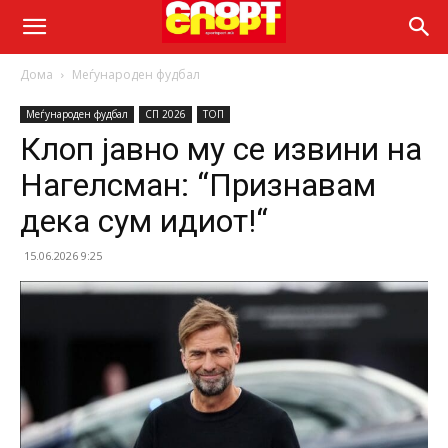
Дома
Меѓународен фудбал
Меѓународен фудбал
СП 2026
ТОП
Клоп јавно му се извини на
Нагелсман: “Признавам
дека сум идиот!“
15.06.2026 9:25