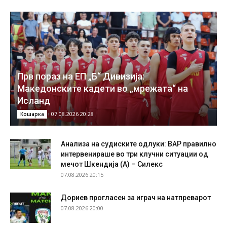
Прв пораз на ЕП „Б“ Дивизија:
Македонските кадети во „мрежата“ на
Исланд
07.08.2026 20:28
Кошарка
Анализа на судиските одлуки: ВАР правилно
интервенираше во три клучни ситуации од
мечот Шкендија (А) – Силекс
07.08.2026 20:15
Дориев прогласен за играч на натпреварот
07.08.2026 20:00