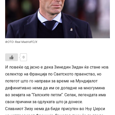
ФОТО: Real MadridFC/X
0
И повеќе од јасно е дека Зинедин Зидан ќе стане нов
селектор на Франција по Светското првенство, но
потегот што го направи за време на Мундијалот
дефинитивно нема да им се допадне на многумина
во земјата на “Галските петли“. Сепак, легендата има
свои причини за одлуката што ја донесе.
Славниот Зизу нема да биде присутен во Њу Џерси