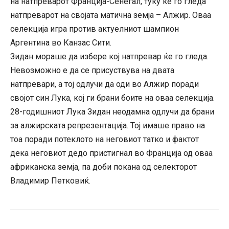
на натпреварот Франција-Сенегал, туку ќе го гледа
натпреварот на својата матична земја – Алжир. Оваа
селекција игра против актуелниот шампион
Аргентина во Канзас Сити.
Зидан мораше да избере кој натпревар ќе го гледа.
Невозможно е да се присуствува на двата
натпревари, а тој одлучи да оди во Алжир поради
својот син Лука, кој ги брани боите на оваа селекција.
28-годишниот Лука Зидан неодамна одлучи да брани
за алжирската репрезентација. Тој имаше право на
тоа поради потеклото на неговиот татко и фактот
дека неговиот дедо пристигнал во Франција од оваа
африканска земја, па доби покана од селекторот
Владимир Петковиќ.