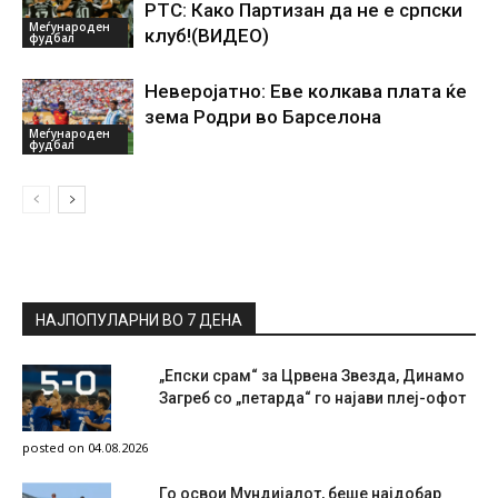
РТС: Како Партизан да не е српски
Меѓународен
клуб!(ВИДЕО)
фудбал
Неверојатно: Еве колкава плата ќе
зема Родри во Барселона
Меѓународен
фудбал
НАЈПОПУЛАРНИ ВО 7 ДЕНА
„Епски срам“ за Црвена Звезда, Динамо
Загреб со „петарда“ го најави плеј-офот
posted on 04.08.2026
Го освои Мундијалот, беше најдобар