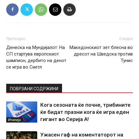
Претходно
Следно
Денеска на Мундијалот: На
Македонскиот зет блесна во
СП стартува европскиот
дресот на Шведска против
шампион, дербито на денот
Тунис
се игра во Сиетл
ПОВРЗАНИ СОДРЖИНИ
Кога сезоната ќе почне, трибините
ќе бидат празни кога ќе игра еден
гигант во Серија А!
Италија
Ужасен гаф на коментаторот на