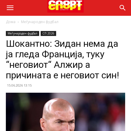
Дома
Меѓународен фудбал
Меѓународен фудбал
СП 2026
Шокантно: Зидан нема да
ја гледа Франција, туку
“неговиот“ Алжир а
причината е неговиот син!
15.06.2026 13:15