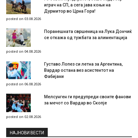
играч на СП, а сега јава коњи на
Дурмитор во Црна Гора!
posted on 03.08.2026
Поранешната свршеница на Лука Дончиќ
се откажа од тужбата за алиментација
posted on 04.08.2026
Густаво Лопез си летна за Аргентина,
Вардар остана вез асистентот на
Фабијани
posted on 06.08.2026
Мелсунген ги предупреди своите фанови
за мечот со Вардар во Скопје
posted on 02.08.2026
НAЈНОВИ ВЕСТИ