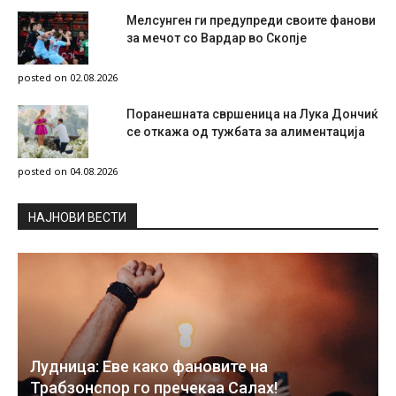
Мелсунген ги предупреди своите фанови
за мечот со Вардар во Скопје
posted on 02.08.2026
Поранешната свршеница на Лука Дончиќ
се откажа од тужбата за алиментација
posted on 04.08.2026
НAЈНОВИ ВЕСТИ
Лудница: Еве како фановите на
Трабзонспор го пречекаа Салах!