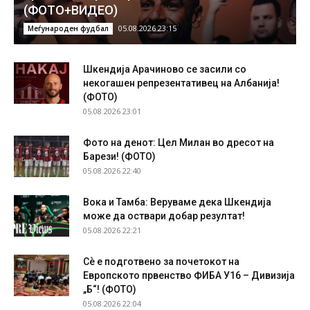
(ФОТО+ВИДЕО)
05.08.2026 23:15
Меѓународен фудбал
Шкендија Арачиново се засили со
некогашен репрезентативец на Албанија!
(ФОТО)
05.08.2026 23:01
Фото на денот: Цел Милан во дресот на
Барези! (ФОТО)
05.08.2026 22:40
Вока и Тамба: Веруваме дека Шкендија
може да оствари добар резултат!
05.08.2026 22:21
Сѐ е подготвено за почетокот на
Европското првенство ФИБА У16 – Дивизија
„Б“! (ФОТО)
05.08.2026 22:04