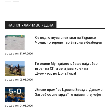
НАЈПОПУЛАРНИ ВО 7 ДЕНА
Се подготвува спектакл на Здравко
Чолиќ но теренот во Битола е безбеден
posted on 31.07.2026
Го освои Мундијалот, беше најдобар
играч на СП, а сега јава коњи на
Дурмитор во Црна Гора!
posted on 03.08.2026
„Епски срам“ за Црвена Звезда, Динамо
Загреб со „петарда“ го најави плеј-офот
posted on 04.08.2026