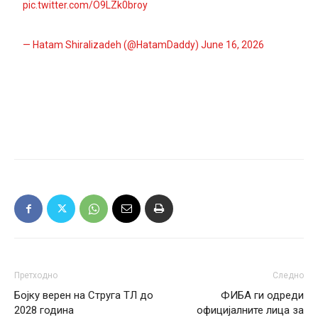
pic.twitter.com/O9LZk0broy
— Hatam Shiralizadeh (@HatamDaddy)
June 16, 2026
Претходно
Следно
Бојку верен на Струга ТЛ до
ФИБА ги одреди
2028 година
официјалните лица за