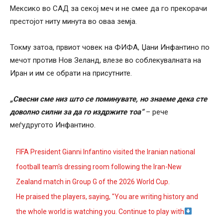
Мексико во САД за секој меч и не смее да го прекорачи
престојот ниту минута во оваа земја.
Токму затоа, првиот човек на ФИФА, Џани Инфантино по
мечот против Нов Зеланд, влезе во соблекувалната на
Иран и им се обрати на присутните.
„Свесни сме низ што се поминувате, но знаеме дека сте
доволно силни за да го издржите тоа“
– рече
меѓудругото Инфантино.
FIFA President Gianni Infantino visited the Iranian national
football team's dressing room following the Iran-New
Zealand match in Group G of the 2026 World Cup.
He praised the players, saying, "You are writing history and
the whole world is watching you. Continue to play with