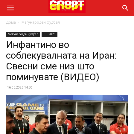
Дома
Меѓународен фудбал
Меѓународен фудбал
СП 2026
Инфантино во
соблекувалната на Иран:
Свесни сме низ што
поминувате (ВИДЕО)
16.06.2026 14:30