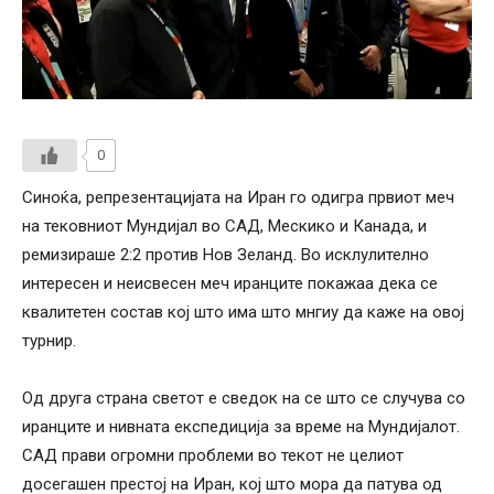
0
Синоќа, репрезентацијата на Иран го одигра првиот меч
на тековниот Мундијал во САД, Мескико и Канада, и
ремизираше 2:2 против Нов Зеланд. Во исклулително
интересен и неисвесен меч иранците покажаа дека се
квалитетен состав кој што има што мнгиу да каже на овој
турнир.
Од друга страна светот е сведок на се што се случува со
иранците и нивната експедиција за време на Мундијалот.
САД прави огромни проблеми во текот не целиот
досегашен престој на Иран, кој што мора да патува од