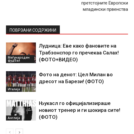
претстојните Европски
младински првенства
ПОВРЗАНИ СОДРЖИНИ
Лудница: Еве како фановите на
Трабзонспор го пречекаа Салах!
Меѓународен
(ФОТО+ВИДЕО)
фудбал
Фото на денот: Цел Милан во
дресот на Барези! (ФОТО)
Италија
Њукасл го официјализираше
новиот тренер и ги шокира сите!
(ФОТО)
Англија