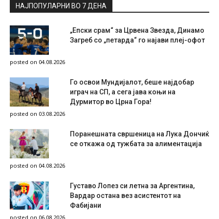
НАЈПОПУЛАРНИ ВО 7 ДЕНА
„Епски срам“ за Црвена Звезда, Динамо
Загреб со „петарда“ го најави плеј-офот
posted on 04.08.2026
Го освои Мундијалот, беше најдобар
играч на СП, а сега јава коњи на
Дурмитор во Црна Гора!
posted on 03.08.2026
Поранешната свршеница на Лука Дончиќ
се откажа од тужбата за алиментација
posted on 04.08.2026
Густаво Лопез си летна за Аргентина,
Вардар остана вез асистентот на
Фабијани
posted on 06.08.2026