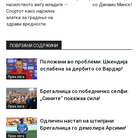
насилството меѓу младите –
со Динамо Минск!
Спортот како најсилна
алатка за градење на
здрави вредности
ПОВРЗАНИ СОДРЖИНИ
Положани во проблеми: Шкендија
ослабена за дербито со Вардар!
Прва лига
Брегалница со победничко селфи:
„Сините“ покажаа сила!
Прва лига
Одличен настап на штипјани:
Брегалница го демолира Арсими!
Прва лига