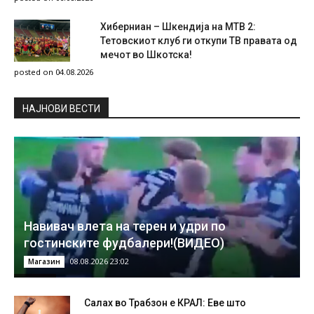
Хиберниан – Шкендија на МТВ 2:
Тетовскиот клуб ги откупи ТВ правата од
мечот во Шкотска!
posted on 04.08.2026
НAЈНОВИ ВЕСТИ
Навивач влета на терен и удри по
гостинските фудбалери!(ВИДЕО)
08.08.2026 23:02
Магазин
Салах во Трабзон е КРАЛ: Еве што