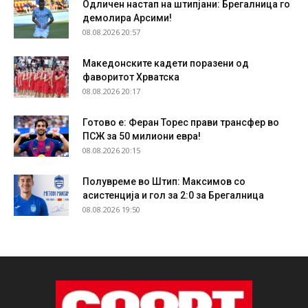
Одличен настап на штипјани: Брегалница го
демолира Арсими!
08.08.2026 20:57
Македонските кадети поразени од
фаворитот Хрватска
08.08.2026 20:17
Готово е: Феран Торес прави трансфер во
ПСЖ за 50 милиони евра!
08.08.2026 20:15
Полувреме во Штип: Максимов со
асистенција и гол за 2:0 за Брегалница
08.08.2026 19:50