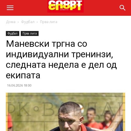
Дома
Фудбал
Прва лига
Фудбал
Прва лига
Маневски тргна со
индивидуални тренинзи,
следната недела е дел од
екипата
16.06.2026 18:00