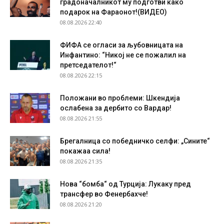
градоначалникот му подготви како
подарок на Фараонот!(ВИДЕО)
08.08.2026 22:40
ФИФА се огласи за љубовницата на
Инфантино: “Никој не се пожалил на
претседателот!“
08.08.2026 22:15
Положани во проблеми: Шкендија
ослабена за дербито со Вардар!
08.08.2026 21:55
Брегалница со победничко селфи: „Сините“
покажаа сила!
08.08.2026 21:35
Нова “бомба“ од Турција: Лукаку пред
трансфер во Фенербахче!
08.08.2026 21:20