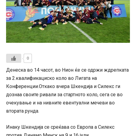
0
Денеска во 14 часот, во Нион ќе се одржи ждрепката
за 2.квалификациско коло во Лигата на
Конференции.Откако вчера Шкендија и Силекс ги
дознаа своите ривали за стартното коло, сега се во
очекување и на нивните евентуални мечеви во
втората рунда.
Инаку Шкендија се среќава со Европа а Силекс
против Динамо Минск на 9 и 16 јули.