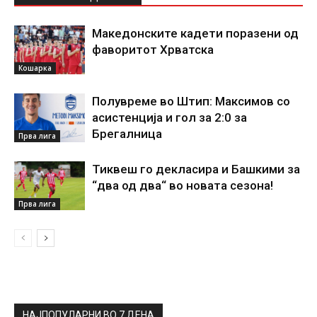
Македонските кадети поразени од
фаворитот Хрватска
Кошарка
Полувреме во Штип: Максимов со
асистенција и гол за 2:0 за
Брегалница
Прва лига
Тиквеш го декласира и Башкими за
“два од два“ во новата сезона!
Прва лига
НАЈПОПУЛАРНИ ВО 7 ДЕНА