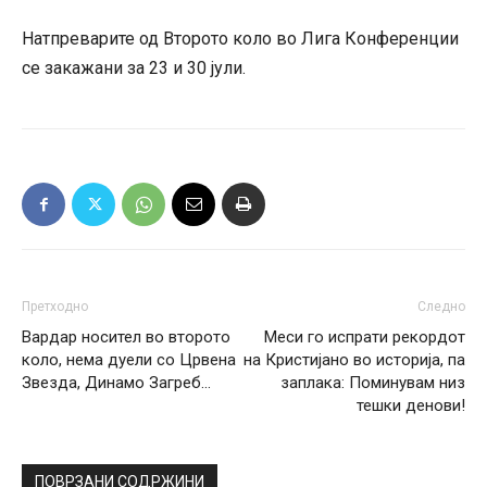
Натпреварите од Второто коло во Лига Конференции
се закажани за 23 и 30 јули.
Претходно
Следно
Вардар носител во второто
Меси го испрати рекордот
коло, нема дуели со Црвена
на Кристијано во историја, па
Звезда, Динамо Загреб…
заплака: Поминувам низ
тешки денови!
ПОВРЗАНИ СОДРЖИНИ