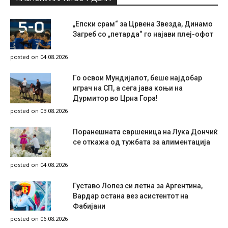
„Епски срам“ за Црвена Звезда, Динамо
Загреб со „петарда“ го најави плеј-офот
posted on 04.08.2026
Го освои Мундијалот, беше најдобар
играч на СП, а сега јава коњи на
Дурмитор во Црна Гора!
posted on 03.08.2026
Поранешната свршеница на Лука Дончиќ
се откажа од тужбата за алиментација
posted on 04.08.2026
Густаво Лопез си летна за Аргентина,
Вардар остана вез асистентот на
Фабијани
posted on 06.08.2026