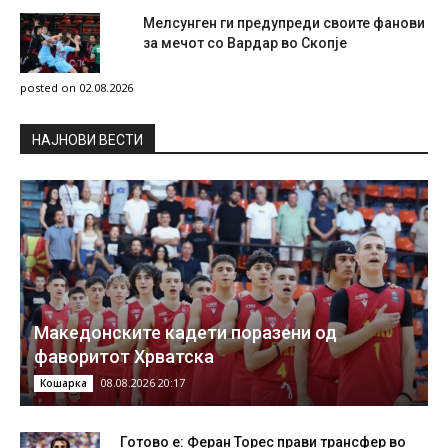
Мелсунген ги предупреди своите фанови
за мечот со Вардар во Скопје
posted on 02.08.2026
НAЈНОВИ ВЕСТИ
Македонските кадети поразени од
фаворитот Хрватска
08.08.2026 20:17
Кошарка
Готово е: Феран Торес прави трансфер во