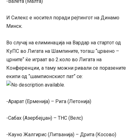
-Валета (Малта)
И Силекс е носител поради рејтингот на Динамо
Минск.
Во случај на елиминација на Вардар на стартот од
КуПС во Лигата на Шампините, тогаш “црвено –
црните“ ќе играат во 2.коло во Лигата на
Конференции, а таму можни ривали се поразените
екипи од “шампионскиот пат“ се:
-Арарат (Ерменија) – Рига (Летонија)
-Сабах (Азербејџан) – ТНС (Велс)
-Кауно Жалгирис (Литванија) – Дрита (Косово)