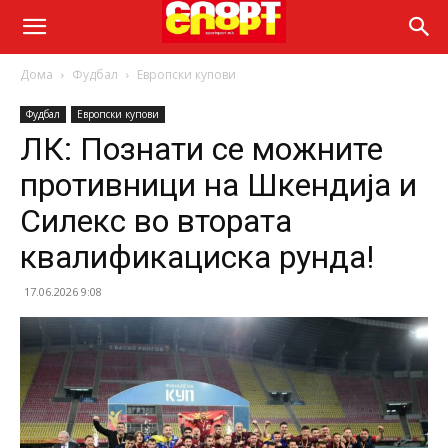
Дома
Фудбал
Европски купови
Фудбал
Европски купови
ЛК: Познати се можните
противници на Шкендија и
Силекс во втората
квалификациска рунда!
17.06.2026 9:08