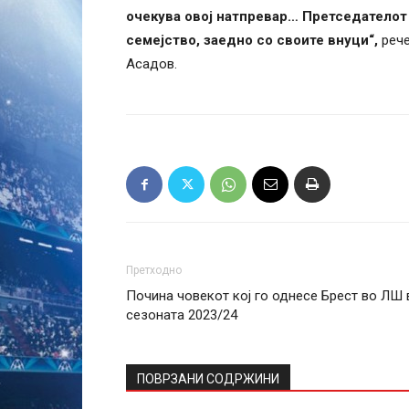
очекува овој натпревар… Претседателот 
семејство, заедно со своите внуци“,
рече
Асадов.
Претходно
Почина човекот кој го однесе Брест во ЛШ 
сезоната 2023/24
ПОВРЗАНИ СОДРЖИНИ