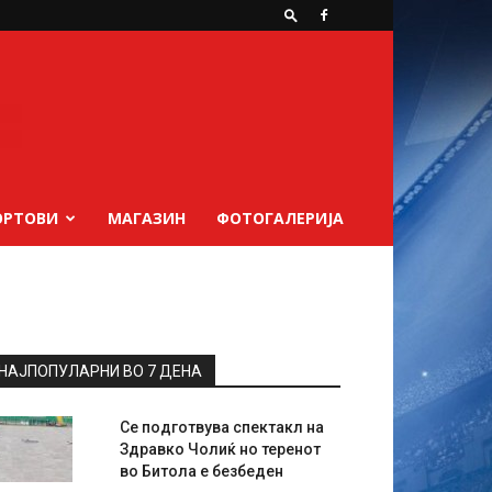
ОРТОВИ
МАГАЗИН
ФОТОГАЛЕРИЈА
НАЈПОПУЛАРНИ ВО 7 ДЕНА
Се подготвува спектакл на
Здравко Чолиќ но теренот
во Битола е безбеден