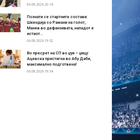
06.08.2026 20:14
Познати се стартните состави:
Шкендија со Рамани на голот,
Манев во дефанзивата, нападот е
истиот…
06.08.2026 19:52
Во пресрет на СП во џуи – џицу:
Ацевска пристигна во Абу Даби,
максимално подготвена!
06.08.2026 19:34