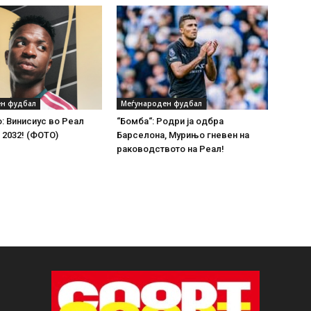
н фудбал
Меѓународен фудбал
: Винисиус во Реал
“Бомба“: Родри ја одбра
2032! (ФОТО)
Барселона, Мурињо гневен на
раководството на Реал!