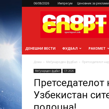
06/08/2026
Импресум
Ценовник за реклам
sportsport.mk
ДЕНЕШНИ ВЕСТИ
ФУДБАЛ
РАКОМЕТ
Дома
Меѓународен фудбал
Претседателот нар
Меѓународен фудбал
СП 2026
Претседателот 
Узбекистан сите
подоцна!