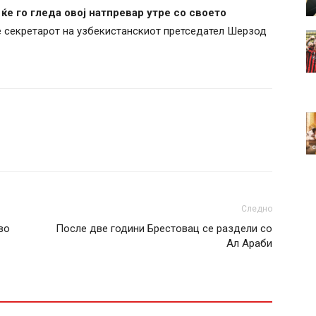
ќе го гледа овој натпревар утре со своето
 секретарот на узбекистанскиот претседател Шерзод
Следно
во
После две години Брестовац се раздели со
Ал Араби