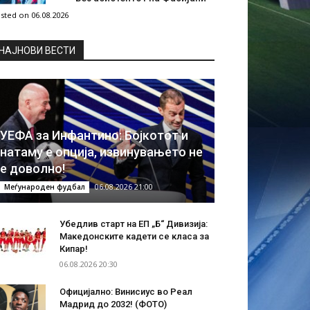
sted on 06.08.2026
НAЈНОВИ ВЕСТИ
УЕФА за Инфантино: Бојкотот и
натаму е опција, извинувањето не
е доволно!
06.08.2026 21:00
Меѓународен фудбал
Убедлив старт на ЕП „Б“ Дивизија:
Македонските кадети се класа за
Кипар!
06.08.2026 20:30
Официјално: Винисиус во Реал
Мадрид до 2032! (ФОТО)