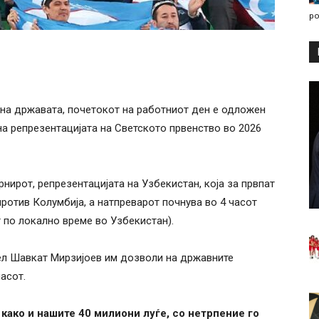
po
 на државата, почетокот на работниот ден е одложен
на репрезентацијата на Светското првенство во 2026
рнирот, репрезентацијата на Узбекистан, која за првпат
против Колумбија, а натпреварот почнува во 4 часот
 по локално време во Узбекистан).
тел Шавкат Мирзијоев им дозволи на државните
асот.
како и нашите 40 милиони луѓе, со нетрпение го