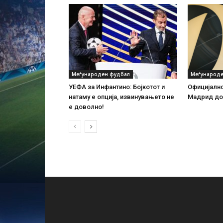
Меѓународен фудбал
Меѓународе
УЕФА за Инфантино: Бојкотот и
Официјално
натаму е опција, извинувањето не
Мадрид до 
е доволно!