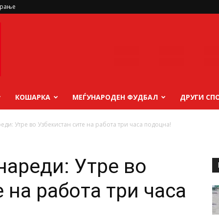
ирање
КОШАРКА
МЕЃУНАРОДЕН ФУДБАЛ
ДРУГИ СП
еди: Утре во Узбекистан сите на работа три часа подоцна!
нареди: Утре во
 на работа три часа