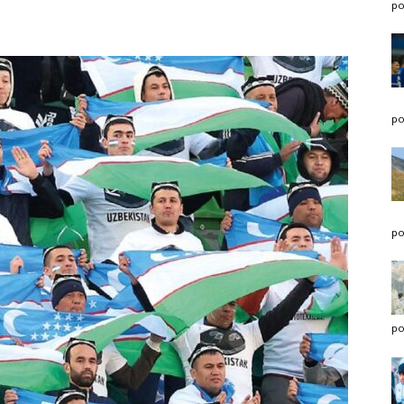
po
po
po
po