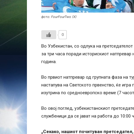
фото: FourFourTwo (X)
0
Во Узбекистан, со одлука на претседателот
за три часа поради историскиот натпревар 
година.
Во првиот натпревар од групната фаза на ту
настапува на Светското првенство, ќе игра 
изутрина по средноевропско време (7 часот
Во овој поглед, узбекистанскиот претседа
службеници да се јават на работа до 10:00 ч
„Секако, нашиот почитуван претседател, 