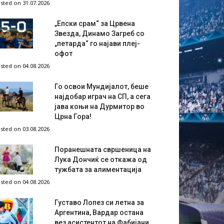
sted on 31.07.2026
„Епски срам“ за Црвена
Звезда, Динамо Загреб со
„петарда“ го најави плеј-
офот
sted on 04.08.2026
Го освои Мундијалот, беше
најдобар играч на СП, а сега
јава коњи на Дурмитор во
Црна Гора!
sted on 03.08.2026
Поранешната свршеница на
Лука Дончиќ се откажа од
тужбата за алиментација
sted on 04.08.2026
Густаво Лопез си летна за
Аргентина, Вардар остана
вез асистентот на Фабијани