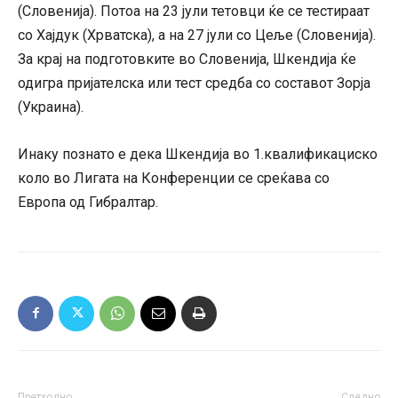
(Словенија). Потоа на 23 јули тетовци ќе се тестираат
со Хајдук (Хрватска), а на 27 јули со Цеље (Словенија).
За крај на подготовките во Словенија, Шкендија ќе
одигра пријателска или тест средба со составот Зорја
(Украина).
Инаку познато е дека Шкендија во 1.квалификациско
коло во Лигата на Конференции се среќава со
Европа од Гибралтар.
Претходно
Следно