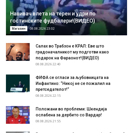
Навивач влета на терен и удри по
гостинските фудбалери!(ВИДЕО)
08.08.2026 23:02
Магазин
Салах во Трабзон е КРАЛ: Еве што
градоначалникот му подготви како
подарок на Фараонот!(ВИДЕО)
08.08.2026 22:40
ФИФА се огласи за љубовницата на
Инфантино: “Никој не се пожалил на
претседателот!“
08.08.2026 22:15
Положани во проблеми: Шкендија
ослабена за дербито со Вардар!
08.08.2026 21:55