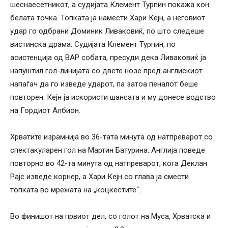
шеснаесетникот, а судијата Клемент Турпин покажа кон
белата точка. Топката ја намести Хари Кејн, а неговиот
удар го одбрани Доминик Ливаковиќ, по што следеше
вистинска драма. Судијата Клемент Турпин, по
асистенција од ВАР собата, пресуди дека Ливаковиќ ја
напуштил гол-линијата со двете нозе пред англискиот
напаѓач да го изведе ударот, па затоа пеналот беше
повторен. Кејн ја искористи шансата и му донесе водство
на Гордиот Албион.
Хрватите израмнија во 36-тата минута од натпреварот со
спектакуларен гол на Мартин Батурина. Англија поведе
повторно во 42-та минута од натпреварот, кога Деклан
Рајс изведе корнер, а Хари Кејн со глава ја смести
топката во мрежата на „коцкестите“.
Во финишот на првиот дел, со голот на Муса, Хрватска и