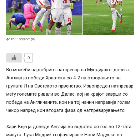
фото: England (X)
0
Во можеби најдобриот натпревар на Мундијалот досега,
Англија ја победи Хрватска со 4-2 на отворањето на
групата Л на Светското првенство. Извонреден натпревар
меѓу големите ривали во Далас, кој на крајот заврши со
победа на Англичаните, кои на тој начин направија голем
чекор напред кон втората фаза од натпреварувањето.
Хари Кејн ја доведе Англија во водство со гол во 12-тата
минута. Лука Модриќ го фаулираше Нони Мадуеке во