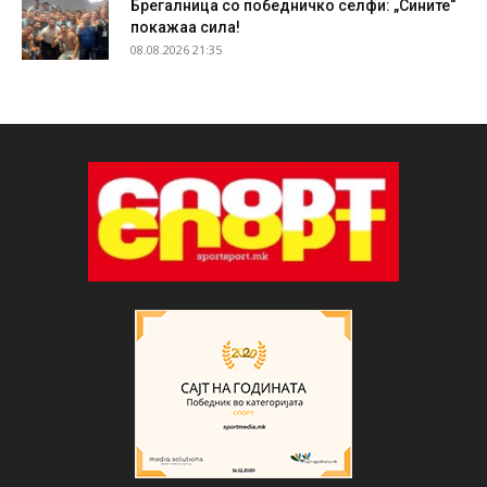
Брегалница со победничко селфи: „Сините“
покажаа сила!
08.08.2026 21:35