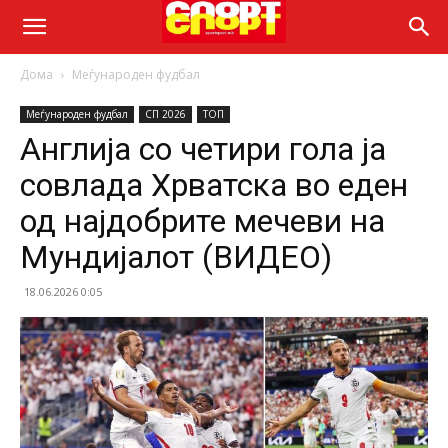
Дома
Меѓународен фудбал
Меѓународен фудбал
СП 2026
ТОП
Англија со четири гола ја
совлада Хрватска во еден
од најдобрите мечеви на
Мундијалот (ВИДЕО)
18.06.2026 0:05