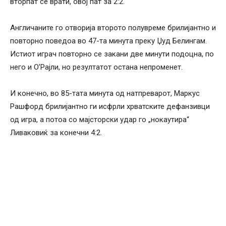
вторпат се врати, овој пат за 2:2.
Англичаните го отворија второто полувреме брилијантно и
повторно поведоа во 47-та минута преку Џуд Белингам.
Истиот играч повторно се закани две минути подоцна, по
него и О’Рајли, но резултатот остана непроменет.
И конечно, во 85-тата минута од натпреварот, Маркус
Рашфорд брилијантно ги исфрли хрватските дефанзивци
од игра, а потоа со мајсторски удар го „нокаутира“
Ливаковиќ за конечни 4:2.