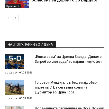
Прва лига
НАЈПОПУЛАРНИ ВО 7 ДЕНА
„Епски срам“ за Црвена Звезда, Динамо
Загреб со „петарда“ го најави плеј-офот
posted on 04.08.2026
Го освои Мундијалот, беше најдобар
играч на СП, а сега јава коњи на
Дурмитор во Црна Гора!
posted on 03.08.2026
Поранешната свршеница на Лука Дончиќ