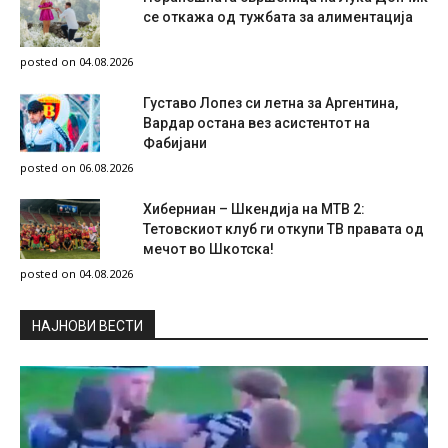
се откажа од тужбата за алиментација
posted on 04.08.2026
Густаво Лопез си летна за Аргентина,
Вардар остана вез асистентот на
Фабијани
posted on 06.08.2026
Хиберниан – Шкендија на МТВ 2:
Тетовскиот клуб ги откупи ТВ правата од
мечот во Шкотска!
posted on 04.08.2026
НAЈНОВИ ВЕСТИ