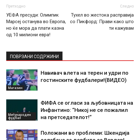
Претходно
Следно
УЕФА пресуди: Олимпик
Тухел во жестока расправија
Марсеј останува во Европа,
со Пикфорд: Прави како што
но ќе мора да плати казна
ти кажувам
од 10 милиони евра!
ПОВРЗАНИ СОДРЖИНИ
Навивач влета на терен и удри по
гостинските фудбалери!(ВИДЕО)
Магазин
ФИФА се огласи за љубовницата на
Инфантино: “Никој не се пожалил
Меѓународен
на претседателот!“
фудбал
Положани во проблеми: Шкендија
ослабена за дербито со Вардар!