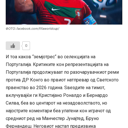
ФОТО:.facebook.com/fifaworldcup/
0
И тоа каков “земјотрес“ во селекцијата на
Португалија. Критиките кон репрезентацијата на
Португалија продолжуваат по разочарувачкиот реми
против ДР Конго во првиот натпревар од Светското
првенство во 2026 година. Ѕвездите на тимот,
вклучувајќи ги Кристијано Роналдо и Бернардо
Силва, беа во центарот на незадоволството, но
најострите коментари беа упатени кон играчот од
средниот ред на Манчестер Јунајтед, Бруно
Фернандеш. Неговиот настап предизвика