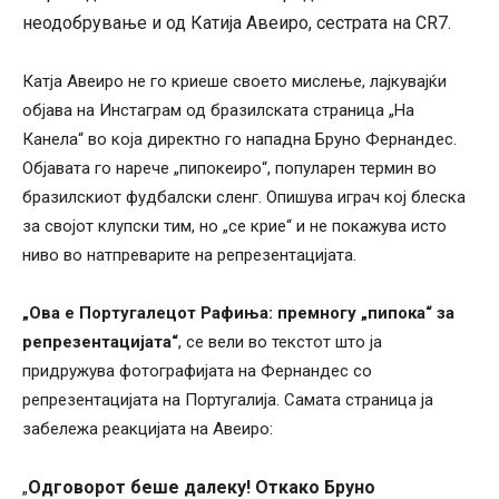
неодобрување и од Катија Авеиро, сестрата на CR7.
Катја Авеиро не го криеше своето мислење, лајкувајќи
објава на Инстаграм од бразилската страница „На
Канела“ во која директно го нападна Бруно Фернандес.
Објавата го нарече „пипокеиро“, популарен термин во
бразилскиот фудбалски сленг. Опишува играч кој блеска
за својот клупски тим, но „се крие“ и не покажува исто
ниво во натпреварите на репрезентацијата.
„Ова е Португалецот Рафиња: премногу „пипока“ за
репрезентацијата“
, се вели во текстот што ја
придружува фотографијата на Фернандес со
репрезентацијата на Португалија. Самата страница ја
забележа реакцијата на Авеиро:
Одговорот беше далеку! Откако Бруно
„