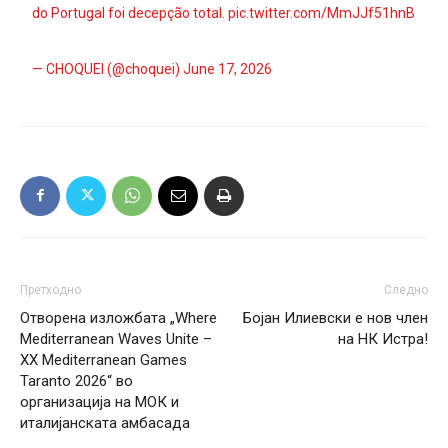
do Portugal foi decepção total.
pic.twitter.com/MmJJf51hnB
— CHOQUEI (@choquei)
June 17, 2026
Претходно
Следно
Отворена изложбата „Where
Бојан Илиевски е нов член
Mediterranean Waves Unite –
на НК Истра!
XX Mediterranean Games
Taranto 2026“ во
организација на МОК и
италијанската амбасада