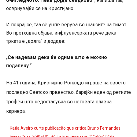
очигледното. Нека дојде следново“
, напиша таа,
осврнувајќи се на Кристијано.
И покрај сè, таа сè уште верува во шансите на тимот.
Во претходна објава, инфлуенсерката рече дека
трката е „долга“ и додаде:
Се надевам дека ќе одиме што е можно
„
подалеку.
“
На 41 година, Кристијано Роналдо играше на своето
последно Светско првенство, барајќи еден од ретките
трофеи што недостасуваа во неговата славна
кариера.
Katia Aveiro curte publicação que critica Bruno Fernandes.