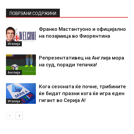
ПОВРЗАНИ СОДРЖИНИ
Франко Мастантуоно и официјално
на позајмица во Фиорентина
Италија
Репрезентативец на Англија мора
на суд, поради тепачка!
Англија
Кога сезоната ќе почне, трибините
ќе бидат празни кога ќе игра еден
гигант во Серија А!
Италија