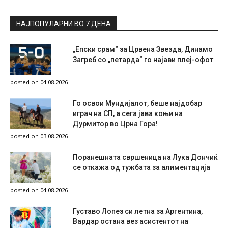
НАЈПОПУЛАРНИ ВО 7 ДЕНА
„Епски срам“ за Црвена Звезда, Динамо
Загреб со „петарда“ го најави плеј-офот
posted on 04.08.2026
Го освои Мундијалот, беше најдобар
играч на СП, а сега јава коњи на
Дурмитор во Црна Гора!
posted on 03.08.2026
Поранешната свршеница на Лука Дончиќ
се откажа од тужбата за алиментација
posted on 04.08.2026
Густаво Лопез си летна за Аргентина,
Вардар остана вез асистентот на