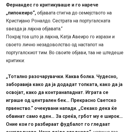
Фернандес го критикуваше и го нарече
„пипокеиро“,
објавата стигна до семејството на
Кристијано Роналдо. Сестрата на португалската
ѕвезда ја лајкна објавата.“
Покрај тоа што ја лајкна, Катја Авеиро го изрази и
своето лично незадоволство од настапот на
португалскиот тим. Во своите објави, таа не штедеше
критики:
„Тотално разочарувачки. Каква болка. Чудесно,
заборавија како да ја додадат топката, како да ја
освојат, како да контранападнат. Играта се
играше од централен бек… Прекрасно Светско
првенство.“ очекувани напади. „Секако дека ќе
обвинат само еден… За среќа, грбот му е широк…
Оние кои го разбираат фудбалот го гледаат