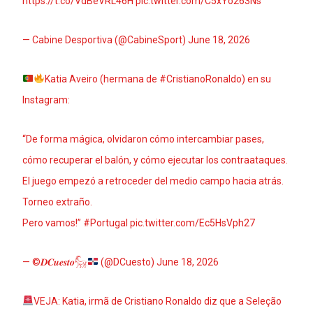
https://t.co/VdBeVRL46H
pic.twitter.com/C5xYo263Ns
— Cabine Desportiva (@CabineSport)
June 18, 2026
Katia Aveiro (hermana de
#CristianoRonaldo
) en su
Instagram:
“De forma mágica, olvidaron cómo intercambiar pases,
cómo recuperar el balón, y cómo ejecutar los contraataques.
El juego empezó a retroceder del medio campo hacia atrás.
Torneo extraño.
Pero vamos!”
#Portugal
pic.twitter.com/Ec5HsVph27
— ©𝑫𝑪𝒖𝒆𝒔𝒕𝒐𓃵
(@DCuesto)
June 18, 2026
VEJA: Katia, irmã de Cristiano Ronaldo diz que a Seleção