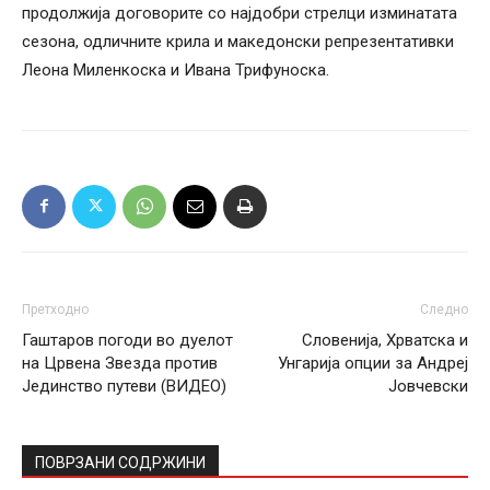
продолжија договорите со најдобри стрелци изминатата
сезона, одличните крила и македонски репрезентативки
Леона Миленкоска и Ивана Трифуноска.
Претходно
Следно
Гаштаров погоди во дуелот
Словенија, Хрватска и
на Црвена Звезда против
Унгарија опции за Андреј
Јединство путеви (ВИДЕО)
Јовчевски
ПОВРЗАНИ СОДРЖИНИ