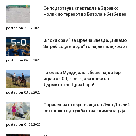
Се подготвува спектакл на Здравко
Чолиќ но теренот во Битола е безбеден
posted on 31.07.2026
„Епски срам“ за Црвена Звезда, Динамо
Загреб со „петарда“ го најави плеј-офот
posted on 04.08.2026
Го освои Мундијалот, беше најдобар
играч на СП, а сега јава коњи на
Дурмитор во Црна Гора!
posted on 03.08.2026
Поранешната свршеница на Лука Дончиќ
се откажа од тужбата за алиментација
posted on 04.08.2026