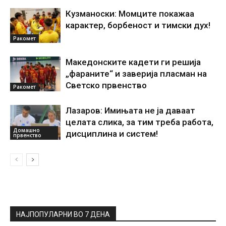
Кузманоски: Момците покажаа
карактер, борбеност и тимски дух!
Ракомет
Македонските кадети ги решија
„фараните“ и заверија пласман на
Светско првенство
Ракомет
Лазаров: Имињата не ја даваат
целата слика, за тим треба работа,
Домашно
дисциплина и систем!
првенство
НАЈПОПУЛАРНИ ВО 7 ДЕНА