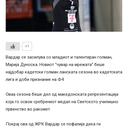
+1
Вардар се засилува со младиот и талентиран голман,
Марија Дуноска. Новиот “чувар на мрежата” беше
најдобар кадетски голман ланската сезона во кадетската
лига и доби признание на Ф4.
Оваа сезона беше дел од македонската репрезентација
која го освои сребрениот медал на Светското училишно
првенство во ракомет.
Покрај ова од ЖРК Вардар се пофалија дека ги