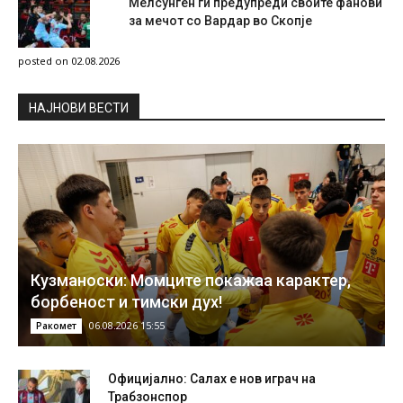
Мелсунген ги предупреди своите фанови
за мечот со Вардар во Скопје
posted on 02.08.2026
НAЈНОВИ ВЕСТИ
Кузманоски: Момците покажаа карактер,
борбеност и тимски дух!
06.08.2026 15:55
Ракомет
Официјално: Салах е нов играч на
Трабзонспор