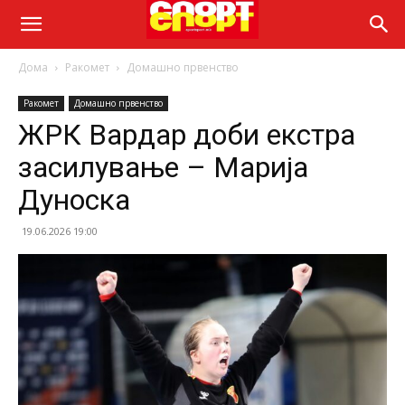
Дома
Ракомет
Домашно првенство
Ракомет
Домашно првенство
ЖРК Вардар доби екстра
засилување – Марија
Дуноска
19.06.2026 19:00