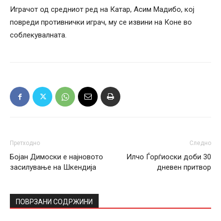
Играчот од средниот ред на Катар, Асим Мадибо, кој
повреди противнички играч, му се извини на Коне во
соблекувалната.
Претходно
Следно
Бојан Димоски е најновото
Илчо Ѓорѓиоски доби 30
засилување на Шкендија
дневен притвор
ПОВРЗАНИ СОДРЖИНИ