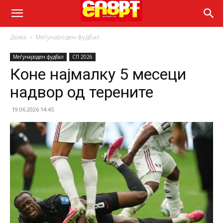
Дома
Меѓународен фудбал
Меѓународен фудбал
СП 2026
Коне најмалку 5 месеци
надвор од терените
19.06.2026 14:45