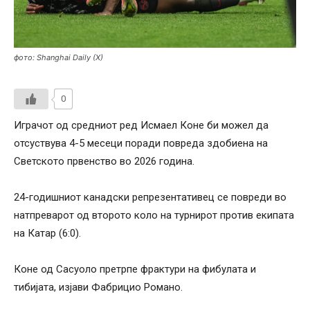
фото: Shanghai Daily (X)
0
Играчот од средниот ред Исмаел Коне би можел да
отсуствува 4-5 месеци поради повреда здобиена на
Светското првенство во 2026 година.
24-годишниот канадски репрезентативец се повреди во
натпреварот од второто коло на турнирот против екипата
на Катар (6:0).
Коне од Сасуоло претрпе фрактури на фибулата и
тибијата, изјави Фабрицио Романо.