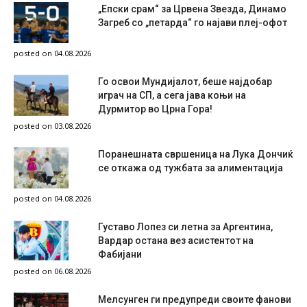
„Епски срам“ за Црвена Звезда, Динамо
Загреб со „петарда“ го најави плеј-офот
posted on 04.08.2026
Го освои Мундијалот, беше најдобар
играч на СП, а сега јава коњи на
Дурмитор во Црна Гора!
posted on 03.08.2026
Поранешната свршеница на Лука Дончиќ
се откажа од тужбата за алиментација
posted on 04.08.2026
Густаво Лопез си летна за Аргентина,
Вардар остана вез асистентот на
Фабијани
posted on 06.08.2026
Мелсунген ги предупреди своите фанови