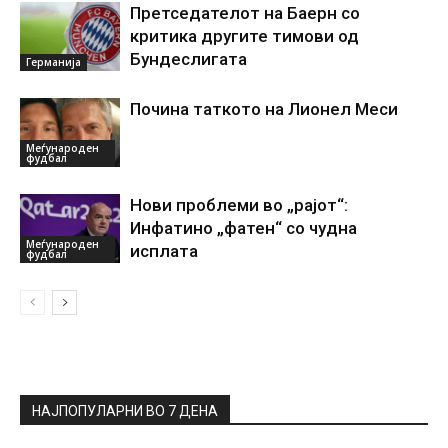
Претседателот на Баерн со
критика другите тимови од
Бундеслигата
Германија
Почина таткото на Лионел Меси
Меѓународен
фудбал
Нови проблеми во „рајот“:
Инфатино „фатен“ со чудна
Меѓународен
исплата
фудбал
НАЈПОПУЛАРНИ ВО 7 ДЕНА