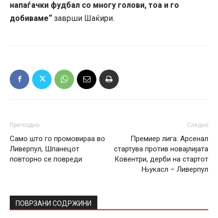
напаѓачки фудбал со многу голови, тоа и го
добиваме“
заврши Шаќири.
Претходно
Следно
Само што го промовираа во
Премиер лига: Арсенал
Ливерпул, Шпанецот
стартува против новајлијата
повторно се повреди
Ковентри, дерби на стартот
Њукасл – Ливерпул
ПОВРЗАНИ СОДРЖИНИ