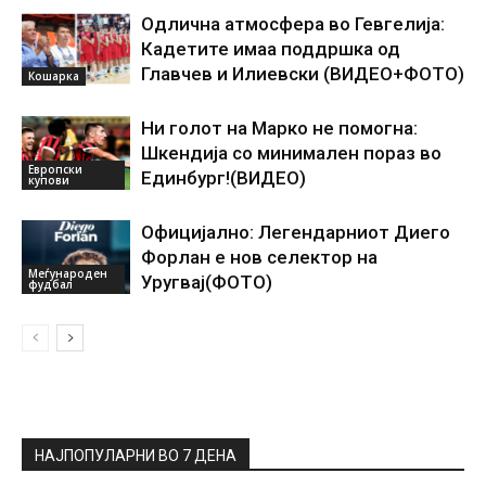
Одлична атмосфера во Гевгелија:
Кадетите имаа поддршка од
Главчев и Илиевски (ВИДЕО+ФОТО)
Кошарка
Ни голот на Марко не помогна:
Шкендија со минимален пораз во
Европски
Единбург!(ВИДЕО)
купови
Официјално: Легендарниот Диего
Форлан е нов селектор на
Меѓународен
Уругвај(ФОТО)
фудбал
НАЈПОПУЛАРНИ ВО 7 ДЕНА