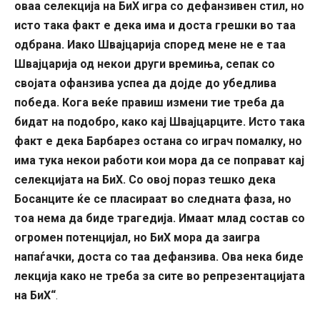
оваа селекција на БиХ игра со дефанзивен стил, но
исто така факт е дека има и доста грешки во таа
одбрана. Иако Швајцарија според мене не е таа
Швајцарија од некои други времиња, сепак со
својата офанзива успеа да дојде до убедлива
победа. Кога веќе правиш измени тие треба да
бидат на подобро, како кај Швајцарците. Исто така
факт е дека Барбарез остана со играч помалку, но
има тука некои работи кои мора да се поправат кај
селекцијата на БиХ. Со овој пораз тешко дека
Босанците ќе се пласираат во следната фаза, но
тоа нема да биде трагедија. Имаат млад состав со
огромен потенцијал, но БиХ мора да заигра
напаѓачки, доста со таа дефанзива. Ова нека биде
лекција како не треба за сите во репрезентацијата
на БиХ“
.