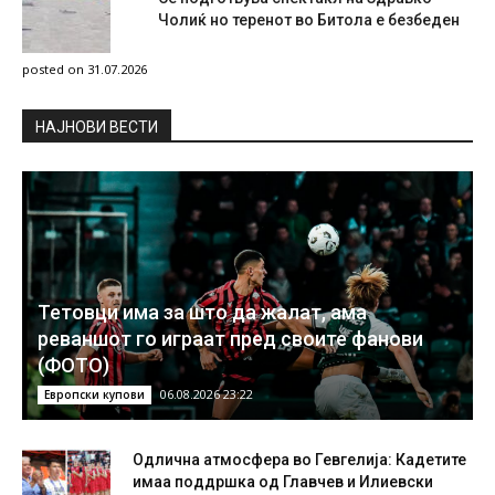
Чолиќ но теренот во Битола е безбеден
posted on 31.07.2026
НAЈНОВИ ВЕСТИ
Тетовци има за што да жалат, ама
реваншот го играат пред своите фанови
(ФОТО)
06.08.2026 23:22
Европски купови
Одлична атмосфера во Гевгелија: Кадетите
имаа поддршка од Главчев и Илиевски