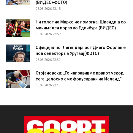
(ВИДЕО+ФОТО)
06.08.2026 23:15
Ни голот на Марко не помогна: Шкендија со
минимален пораз во Единбург!(ВИДЕО)
06.08.2026 22:57
Официјално: Легендарниот Диего Форлан е
нов селектор на Уругвај(ФОТО)
06.08.2026 22:30
Стојановски: „Го направивме првиот чекор,
сега целосно сме фокусирани на Исланд“
06.08.2026 22:10