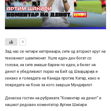
0
Зад нас се четири натпревари, сите од вториот круг на
тековниот шампионат. Уште еден ден богат со
голови, на сите имаше барем по еден, а белег на
денот е убедливиот пораз на БиХ од Швајцарија и
секако и голеадата на Канада против Катар, како и
повредата на Коне за кого заврши Мундијалот.
Денеска гостин на рубриката “Коментар на денот“ е
нашиот редовен коментатор Артим Шаќири.