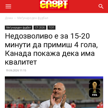
Дома
Меѓународен фудбал
Меѓународен фудбал
СП 2026
ТОП
Недозволиво е за 15-20
минути да примиш 4 гола,
Канада покажа дека има
квалитет
19.06.2026 11:15