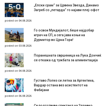
„Епски срам“ за Црвена Звезда, Динамо
Загреб со „петарда“ го најави плеј-офот
posted on 04.08.2026
Го освои Мундијалот, беше најдобар
играч на СП, а сега јава коњи на
Дурмитор во Црна Гора!
posted on 03.08.2026
Поранешната свршеница на Лука Дончиќ
се откажа од тужбата за алиментација
posted on 04.08.2026
Густаво Лопез си летна за Аргентина,
Вардар остана вез асистентот на
Фабијани
posted on 06.08.2026
Се подготвува спектакл на Здравко