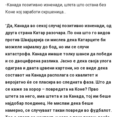
-Канада позитивно изненади, штета што остана без
Коне кој заработи скршеница…
Да, Канада во секој случај позитивно изненади, од
“
друга страна Катар разочара. По она што го видов
против Швајцарија си мислев дека Катарците би
можеле најмалку до бод, но им се случи
катастрофа. Канада имаше толку шанси да победи
и со двоцифрена разлика. Јасно е дека своја улога
одиграа и двата црвени картони, но се виде дека
составот на Канада располага со квалитет и
веројатно ќе се пласира во следната фаза. Што да
се каже за хорор – повредата на Коне? Прво
штета за него, ама штета и за Канада, тој им беше
најдобар поединец. Не мислам дека беше
намерно, се случуваат такви повреди во фудбалот.