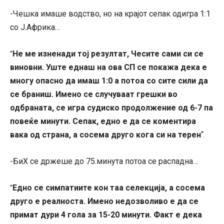
-Чешка имаше водство, но на крајот сепак одигра 1:1
со Ј.Африка…
Не ме изненади тој резултат, Чесите сами си се
“
виновни. Уште еднаш на ова СП се покажа дека е
многу опасно да имаш 1:0 а потоа со сите сили да
се браниш. Имено се случуваат грешки во
одбраната, се игра судиско продолжение од 6-7 па
повеќе минути. Сепак, едно е да се коментира
вака од страна, а сосема друго кога си на терен
“.
-БиХ се држеше до 75.минута потоа се распадна…
Едно се симпатиите кон таа селекција, а сосема
“
друго е реалноста. Имено недозволиво е да се
примат дури 4 гола за 15-20 минути. Факт е дека