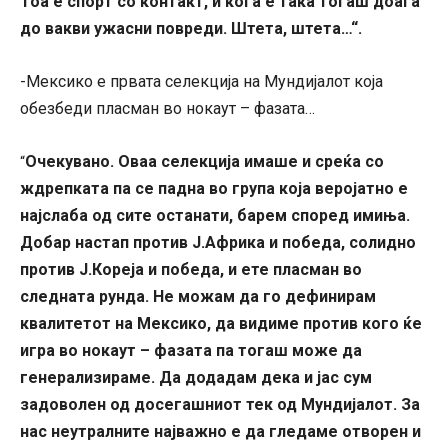
Тоа е спорт со контакт, и кога е така тогаш доаѓа
до вакви ужасни повреди. Штета, штета…“.
-Мексико е првата селекција на Мундијалот која
обезбеди пласман во нокаут – фазата…
Очекувано. Оваа селекција имаше и среќа со
“
ждрепката па се падна во група која веројатно е
најслаба од сите останати, барем според имиња.
Добар настап против Ј.Африка и победа, солидно
против Ј.Кореја и победа, и ете пласман во
следната рунда. Не можам да го дефинирам
квалитетот на Мексико, да видиме против кого ќе
игра во нокаут – фазата па тогаш може да
генерализираме. Да додадам дека и јас сум
задоволен од досегашниот тек од Мундијалот. За
нас неутралните најважно е да гледаме отворен и