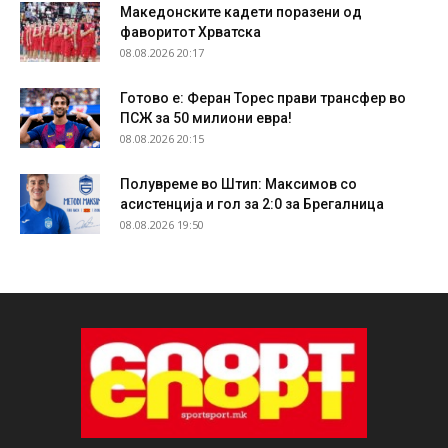
Македонските кадети поразени од
фаворитот Хрватска
08.08.2026 20:17
Готово е: Феран Торес прави трансфер во
ПСЖ за 50 милиони евра!
08.08.2026 20:15
Полувреме во Штип: Максимов со
асистенција и гол за 2:0 за Брегалница
08.08.2026 19:50