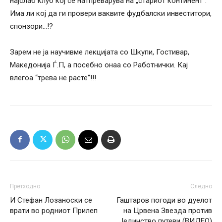
најслаб клуб кој се натпреварува на „стариот континент“.
Има ли кој да ги провери ваквите фудбалски инвеститори,
спонзори…!?
Зарем не ја научивме лекцијата со Шкупи, Гостивар,
Македонија Ѓ.П, а посебно онаа со Работнички. Кај
влегоа “трева не расте“!!!
Претходно
Следно
И Стефан Лозаноски се
Гаштаров погоди во дуелот
врати во родниот Прилеп
на Црвена Звезда против
Јединство путеви (ВИДЕО)