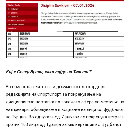
Кој е Сезер Браво, како дојде во Тиквеш!?
Во прилог на текстот е и документот до кој дојде
редакцијата на СпортСпорт за покренување на
дисциплинска постапка во големата афера за местење на
натпревари, обложување и коцкање на лица од фудбалот
во Турција. Во одлуката од 7 јануари се покренува истрага
против 103 лица од Турција за малверзации во фудбалот