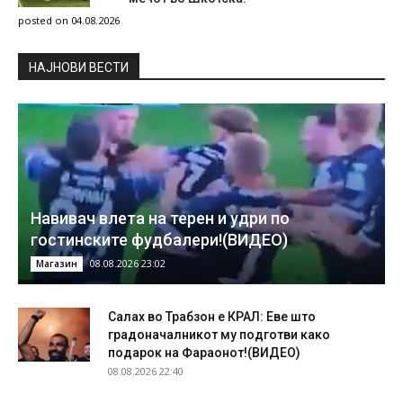
posted on 04.08.2026
НAЈНОВИ ВЕСТИ
Навивач влета на терен и удри по
гостинските фудбалери!(ВИДЕО)
08.08.2026 23:02
Магазин
Салах во Трабзон е КРАЛ: Еве што
градоначалникот му подготви како
подарок на Фараонот!(ВИДЕО)
08.08.2026 22:40