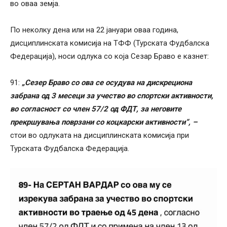
во оваа земја.
По неколку дена или на 22 јануари оваа година,
дисциплинската комисија на ТФФ (Турската Фудбалска
Федерација), носи одлука со која Сезар Браво е казнет:
91:
„Сезер Браво со ова се осудува на дискрециона
забрана од 3 месеци за учество во спортски активности,
во согласност со член 57/2 од ФДТ, за неговите
прекршувања поврзани со коцкарски активности“, –
стои во одлуката на дисциплинската комисија при
Турската Фудбалска Федерација.