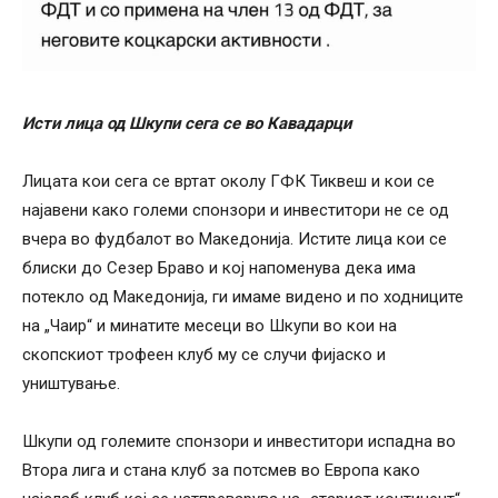
Исти лица од Шкупи сега се во Кавадарци
Лицата кои сега се вртат околу ГФК Тиквеш и кои се
најавени како големи спонзори и инвеститори не се од
вчера во фудбалот во Македонија. Истите лица кои се
блиски до Сезер Браво и кој напоменува дека има
потекло од Македонија, ги имаме видено и по ходниците
на „Чаир“ и минатите месеци во Шкупи во кои на
скопскиот трофеен клуб му се случи фијаско и
уништување.
Шкупи од големите спонзори и инвеститори испадна во
Втора лига и стана клуб за потсмев во Европа како