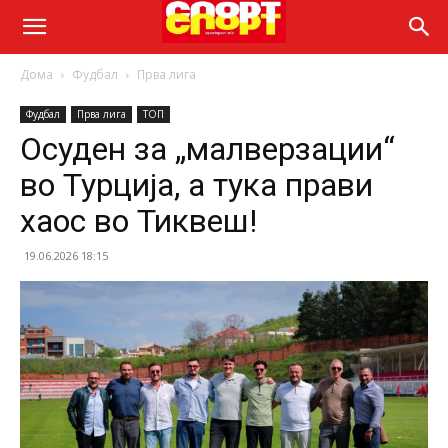
Дома
Фудбал
Прва лига
Фудбал
Прва лига
ТОП
Осуден за „малверзации“
во Турција, а тука прави
хаос во Тиквеш!
19.06.2026 18:15