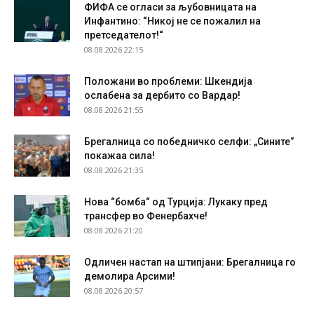
ФИФА се огласи за љубовницата на
Инфантино: “Никој не се пожалил на
претседателот!“
08.08.2026 22:15
Положани во проблеми: Шкендија
ослабена за дербито со Вардар!
08.08.2026 21:55
Брегалница со победничко селфи: „Сините“
покажаа сила!
08.08.2026 21:35
Нова “бомба“ од Турција: Лукаку пред
трансфер во Фенербахче!
08.08.2026 21:20
Одличен настап на штипјани: Брегалница го
демолира Арсими!
08.08.2026 20:57