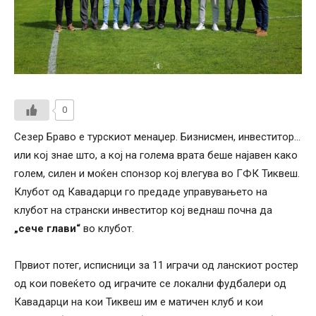
0
Сезер Браво е турскиот менаџер. Бизнисмен, инвеститор…
или кој знае што, а кој на голема врата беше најавен како
голем, силен и моќен спонзор кој влегува во ГФК Тиквеш.
Клубот од Кавадарци го предаде управувањето на
клубот на странски инвеститор кој веднаш почна да
„сече глави“
во клубот.
Првиот потег, исписници за 11 играчи од ланскиот ростер
од кои повеќето од играчите се локални фудбалери од
Кавадарци на кои Тиквеш им е матичен клуб и кои