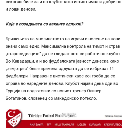
секогаш биле за и во клубот кога истиот имал и добри но
и лоши денови.
Која е позадината со ваквите одлуки!?
Бришењето на мнозинството на играчи и носење на нови
значи само едно. Максимална контрола на тимот и страв
„староседелците“ да не гледаат што се работи во клубот.
Во Кавадарци, а и во фудбалската јавност денеска како
„земјотрес“ беше примена одлуката да се избркаат 11
фудбалери. Направен е вистински хаос кој треба да се
оправа во наредните денови. Клубот најави дека оди во
Турција на подготовки со новиот тренер Оливер
Богатинов, словенец со македонско потекло.