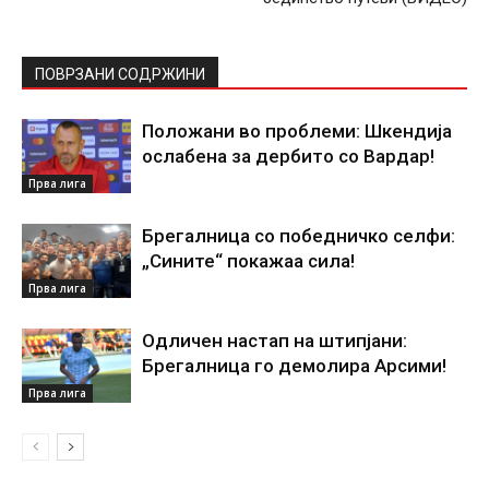
ПОВРЗАНИ СОДРЖИНИ
Положани во проблеми: Шкендија
ослабена за дербито со Вардар!
Прва лига
Брегалница со победничко селфи:
„Сините“ покажаа сила!
Прва лига
Одличен настап на штипјани:
Брегалница го демолира Арсими!
Прва лига