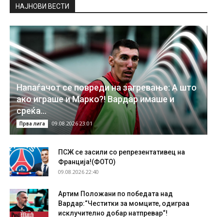
НAЈНОВИ ВЕСТИ
Напаѓачот се повреди на загревање: А што
ако играше и Марко?! Вардар имаше и
среќа…
09.08.2026 23:01
Прва лига
ПСЖ се засили со репрезентативец на
Франција!(ФОТО)
09.08.2026 22:40
Артим Положани по победата над
Вардар:“Честитки за момците, одиграа
исклучително добар натпревар“!