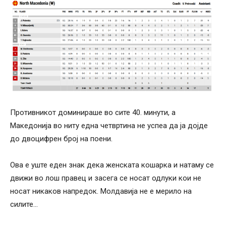
Противникот доминираше во сите 40. минути, а
Македонија во ниту една четвртина не успеа да ја дојде
до двоцифрен број на поени.
Ова е уште еден знак дека женската кошарка и натаму се
движи во лош правец и засега се носат одлуки кои не
носат никаков напредок. Молдавија не е мерило на
силите…