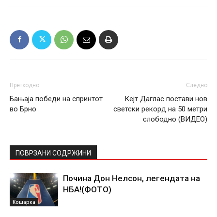
Претходно
Следно
Бањаја победи на спринтот
Кејт Даглас постави нов
во Брно
светски рекорд на 50 метри
слободно (ВИДЕО)
ПОВРЗАНИ СОДРЖИНИ
Почина Дон Нелсон, легендата на
НБА!(ФОТО)
Кошарка