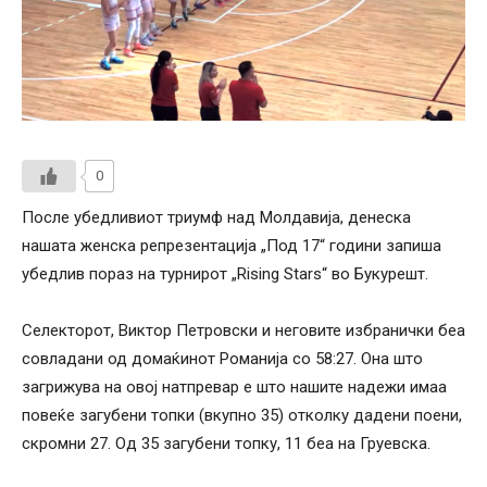
0
После убедливиот триумф над Молдавија, денеска
нашата женска репрезентација „Под 17“ години запиша
убедлив пораз на турнирот „Rising Stars“ во Букурешт.
Селекторот, Виктор Петровски и неговите избранички беа
совладани од домаќинот Романија со 58:27. Она што
загрижува на овој натпревар е што нашите надежи имаа
повеќе загубени топки (вкупно 35) отколку дадени поени,
скромни 27. Од 35 загубени топку, 11 беа на Груевска.