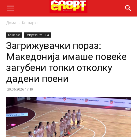
Дома
Кошарка
Кошарка
Репрезентација
Загрижувачки пораз:
Македонија имаше повеќе
загубени топки отколку
дадени поени
20.06.2026 17:10