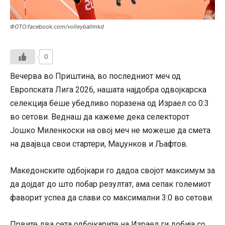
ФОТО:facebook.com/volleyballmkd
0
Вечерва во Приштина, во последниот меч од
Европската Лига 2026, нашата најдобра одвојкарска
селекција беше убедливо поразена од Израел со 0:3
во сетови. Веднаш да кажеме дека селекторот
Јошко Миленкоски на овој меч не можеше да смета
на двајвца свои стартери, Маџунков и Љафтов.
Македонските одбојкари го дадоа својот максимум за
да дојдат до што побар резултат, ама сепак големиот
фаворит успеа да слави со максимални 3:0 во сетови.
Првите два сета одбојкарите на Израел ги добија со