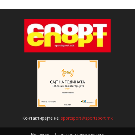
Контактирајте не:
sportsport@sportsport.mk
Импресум
Ценовник за рекламирање