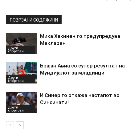
ПОВРЗАНИ СОДРЖИНИ
Мика Хакинен го предупредува
Мекларен
Други
спортови
Брајан Авиа со супер резултат на
Мундијалот за младинци
Други
спортови
И Синер го откажа настапот во
Синсинати!
Други
спортови