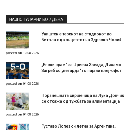
НАЈПОПУЛАРНИ ВО 7 ДЕНА
Уништен е теренот на стадионот во
Битола од концертот на Здравко Чолиќ
posted on 10.08.2026
„Епски срам“ за Црвена Звезда, Динамо
Загреб со „петарда“ го најави плеј-офот
posted on 04.08.2026
Поранешната свршеница на Лука Дончиќ
се откажа од тужбата за алиментација
posted on 04.08.2026
Густаво Лопез си летна за Аргентина,