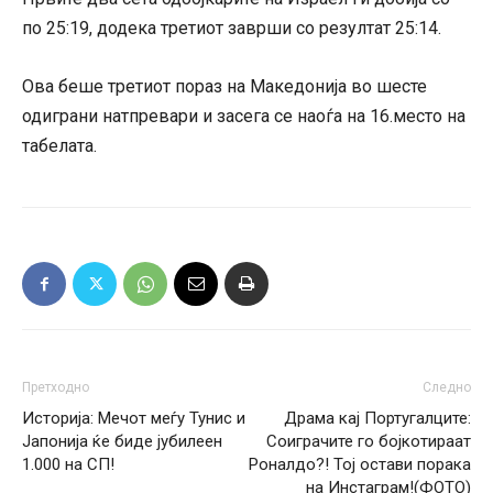
по 25:19, додека третиот заврши со резултат 25:14.
Ова беше третиот пораз на Македонија во шесте
одиграни натпревари и засега се наоѓа на 16.место на
табелата.
Претходно
Следно
Историја: Мечот меѓу Тунис и
Драма кај Португалците:
Јапонија ќе биде јубилеен
Соиграчите го бојкотираат
1.000 на СП!
Роналдо?! Тој остави порака
на Инстаграм!(ФОТО)