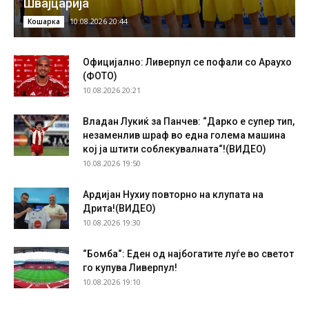
Швајцарија
10.08.2026 20:44
Кошарка
Официјално: Ливерпул се пофали со Араухо
(ФОТО)
10.08.2026 20:21
Владан Лукиќ за Панчев: “Дарко е супер тип,
незаменлив шраф во една голема машина
кој ја штити соблекувалната“!(ВИДЕО)
10.08.2026 19:50
Ардијан Нухиу повторно на клупата на
Дрита!(ВИДЕО)
10.08.2026 19:30
“Бомба“: Еден од најбогатите луѓе во светот
го купува Ливерпул!
10.08.2026 19:10