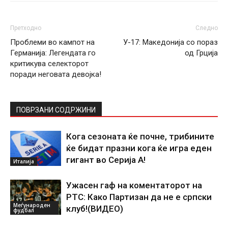
Претходно
Следно
Проблеми во кампот на
У-17: Македонија со пораз
Германија: Легендата го
од Грција
критикува селекторот
поради неговата девојка!
ПОВРЗАНИ СОДРЖИНИ
Кога сезоната ќе почне, трибините
ќе бидат празни кога ќе игра еден
гигант во Серија А!
Италија
Ужасен гаф на коментаторот на
РТС: Како Партизан да не е српски
Меѓународен
клуб!(ВИДЕО)
фудбал