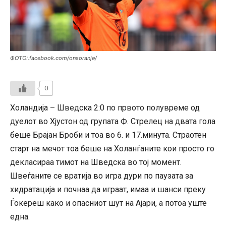
ФОТО:.facebook.com/onsoranje/
0
Холандија – Шведска 2:0 по првото полувреме од
дуелот во Хјустон од групата Ф. Стрелец на двата гола
беше Брајан Броби и тоа во 6. и 17.минута. Страотен
старт на мечот тоа беше на Холанѓаните кои просто го
декласираа тимот на Шведска во тој момент.
Швеѓаните се вратија во игра дури по паузата за
хидратација и почнаа да играат, имаа и шанси преку
Ѓокереш како и опасниот шут на Ајари, а потоа уште
една.