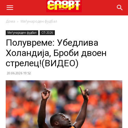
Дома
Меѓународен фудбал
Меѓународен фудбал
СП 2026
Полувреме: Убедлива
Холандија, Броби двоен
стрелец!(ВИДЕО)
20.06.2026 19:52