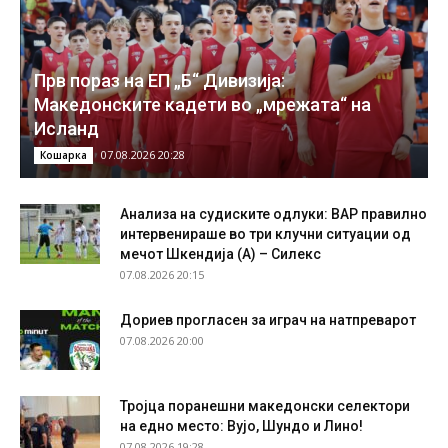
Прв пораз на ЕП „Б“ Дивизија:
Македонските кадети во „мрежата“ на
Исланд
07.08.2026 20:28
Кошарка
Анализа на судиските одлуки: ВАР правилно
интервенираше во три клучни ситуации од
мечот Шкендија (А) – Силекс
07.08.2026 20:15
Дориев прогласен за играч на натпреварот
07.08.2026 20:00
Тројца поранешни македонски селектори
на едно место: Вујо, Шундо и Лино!
07.08.2026 19:28