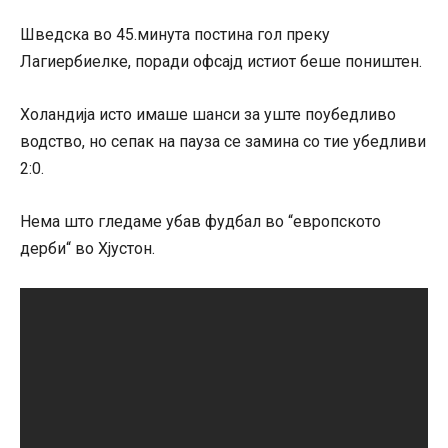
Шведска во 45.минута постина гол преку
Лагиербиелке, поради офсајд истиот беше поништен.
Холандија исто имаше шанси за уште поубедливо
водство, но сепак на пауза се замина со тие убедливи
2:0.
Нема што гледаме убав фудбал во “европското
дерби“ во Хјустон.