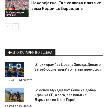
Неверојатно: Еве колкава плата ќе
зема Родри во Барселона
Меѓународен
фудбал
НАЈПОПУЛАРНИ ВО 7 ДЕНА
„Епски срам“ за Црвена Звезда, Динамо
Загреб со „петарда“ го најави плеј-офот
posted on 04.08.2026
Го освои Мундијалот, беше најдобар
играч на СП, а сега јава коњи на
Дурмитор во Црна Гора!
posted on 03.08.2026