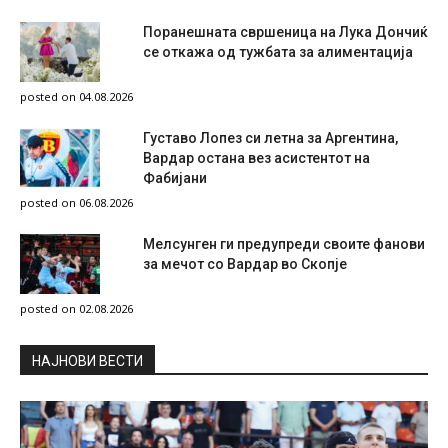
Поранешната свршеница на Лука Дончиќ
се откажа од тужбата за алиментација
posted on 04.08.2026
Густаво Лопез си летна за Аргентина,
Вардар остана вез асистентот на
Фабијани
posted on 06.08.2026
Мелсунген ги предупреди своите фанови
за мечот со Вардар во Скопје
posted on 02.08.2026
НAЈНОВИ ВЕСТИ