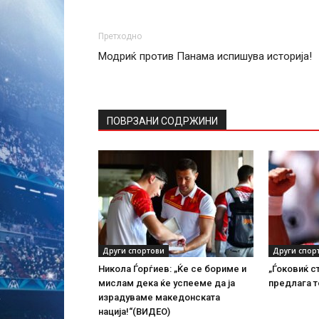
Претходно
Модриќ против Панама испишува историја!
ПОВРЗАНИ СОДРЖИНИ
Други спортови
Други спор
Никола Ѓорѓиев: „Ќе се бориме и
„Ѓоковиќ с
мислам дека ќе успееме да ја
предлага т
израдуваме македонската
нација!“(ВИДЕО)