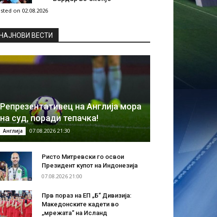
sted on 02.08.2026
НAЈНОВИ ВЕСТИ
Репрезентативец на Англија мора
на суд, поради тепачка!
07.08.2026 21:30
Англија
Ристо Митревски го освои
Президент купот на Индонезија
07.08.2026 21:00
Прв пораз на ЕП „Б“ Дивизија:
Македонските кадети во
„мрежата“ на Исланд