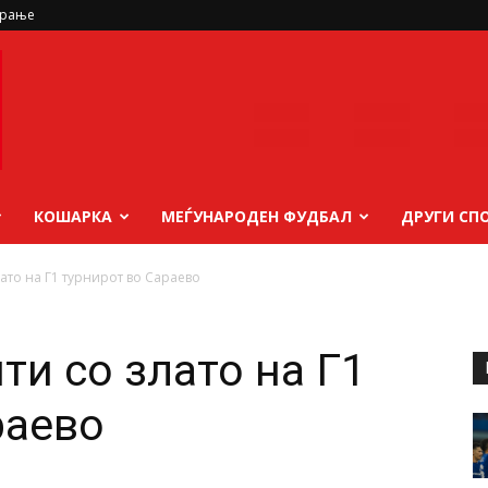
ирање
КОШАРКА
МЕЃУНАРОДЕН ФУДБАЛ
ДРУГИ СП
лато на Г1 турнирот во Сараево
ти со злато на Г1
раево