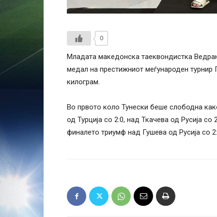
0
Младата македонска таеквондистка Ведрана
медал на престижниот меѓународен турнир Г
килограм.
Во првото коло Тунески беше слободна како
од Турција со 2:0, над Ткачева од Русија со 
финалето триумф над Гушева од Русија со 2: