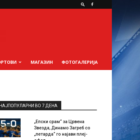
ОРТОВИ
МАГАЗИН
ФОТОГАЛЕРИЈА
НАЈПОПУЛАРНИ ВО 7 ДЕНА
„Епски срам“ за Црвена
Звезда, Динамо Загреб со
„петарда“ го најави плеј-