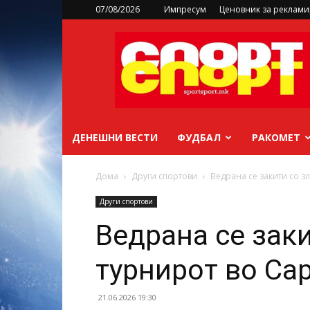
07/08/2026
Импресум
Ценовник за реклам
sportsport.mk
ДЕНЕШНИ ВЕСТИ
ФУДБАЛ
РАКОМЕТ
Дома
Други спортови
Ведрана се закити со з
Други спортови
Ведрана се заки
турнирот во Са
21.06.2026 19:30