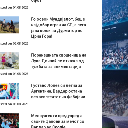
офот
sted on 04.08.2026
Го освои Мундијалот, беше
најдобар играч на СП, а сега
јава коњи на Дурмитор во
Црна Гора!
sted on 03.08.2026
Поранешната свршеница на
Лука Дончиќ се откажа од
тужбата за алиментација
sted on 04.08.2026
Густаво Лопез си летна за
Аргентина, Вардар остана
вез асистентот на Фабијани
sted on 06.08.2026
Мелсунген ги предупреди
своите фанови за мечот со
Вардар во Скопје