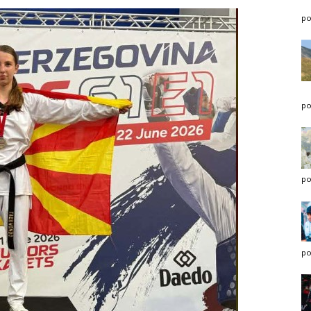
po
po
po
po