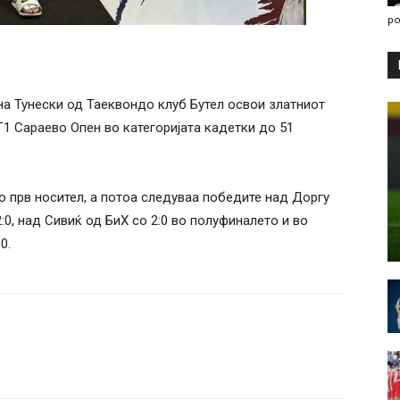
po
 Тунески од Таеквондо клуб Бутел освои златниот
1 Сараево Опен во категоријата кадетки до 51
 прв носител, а потоа следуваа победите над Доргу
2:0, над Сивиќ од БиХ со 2:0 во полуфиналето и во
0.