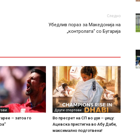
Следно
Убедлив пораз за Македонија на
„контролата“ со Бугарија
тови
Други спортови
тарее – затоа го
Во пресрет на СП во џуи – џицу:
оа“
Ацевска пристигна во Абу Даби,
максимално подготвена!