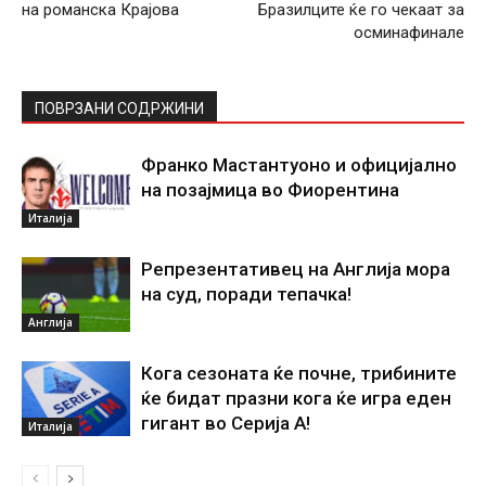
на романска Крајова
Бразилците ќе го чекаат за
осминафинале
ПОВРЗАНИ СОДРЖИНИ
Франко Мастантуоно и официјално
на позајмица во Фиорентина
Италија
Репрезентативец на Англија мора
на суд, поради тепачка!
Англија
Кога сезоната ќе почне, трибините
ќе бидат празни кога ќе игра еден
гигант во Серија А!
Италија