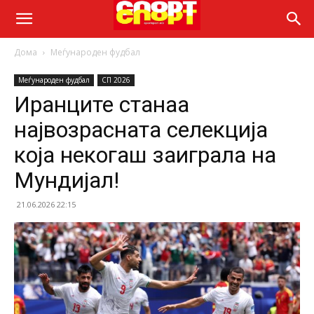
Дома
Меѓународен фудбал
Меѓународен фудбал
СП 2026
Иранците станаа
највозрасната селекција
која некогаш заиграла на
Мундијал!
21.06.2026 22:15