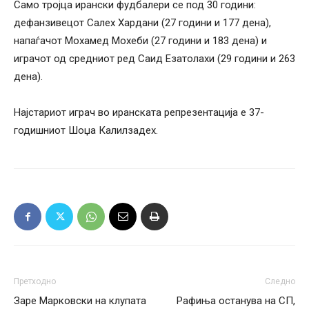
Само тројца ирански фудбалери се под 30 години:
дефанзивецот Салех Хардани (27 години и 177 дена),
напаѓачот Мохамед Мохеби (27 години и 183 дена) и
играчот од средниот ред Саид Езатолахи (29 години и 263
дена).
Најстариот играч во иранската репрезентација е 37-
годишниот Шоџа Калилзадех.
Претходно
Следно
Заре Марковски на клупата
Рафиња останува на СП,