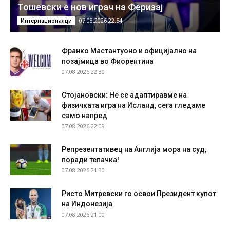
Тошевски е нов играч на Феризај
07.08.2026 22:54
Интернационалци
Франко Мастантуоно и официјално на
позајмица во Фиорентина
07.08.2026 22:30
Стојановски: Не се адаптиравме на
физичката игра на Исланд, сега гледаме
само напред
07.08.2026 22:09
Репрезентативец на Англија мора на суд,
поради тепачка!
07.08.2026 21:30
Ристо Митревски го освои Президент купот
на Индонезија
07.08.2026 21:00