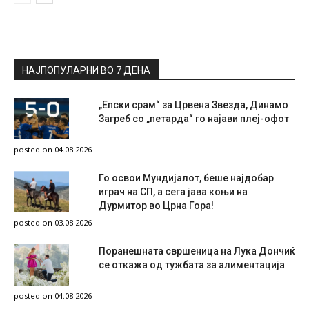
НАЈПОПУЛАРНИ ВО 7 ДЕНА
„Епски срам“ за Црвена Звезда, Динамо
Загреб со „петарда“ го најави плеј-офот
posted on 04.08.2026
Го освои Мундијалот, беше најдобар
играч на СП, а сега јава коњи на
Дурмитор во Црна Гора!
posted on 03.08.2026
Поранешната свршеница на Лука Дончиќ
се откажа од тужбата за алиментација
posted on 04.08.2026