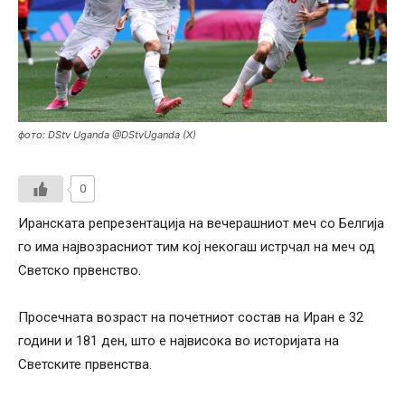
фото: DStv Uganda @DStvUganda (X)
0
Иранската репрезентација на вечерашниот меч со Белгија
го има највозрасниот тим кој некогаш истрчал на меч од
Светско првенство.
Просечната возраст на почетниот состав на Иран е 32
години и 181 ден, што е највисока во историјата на
Светските првенства.