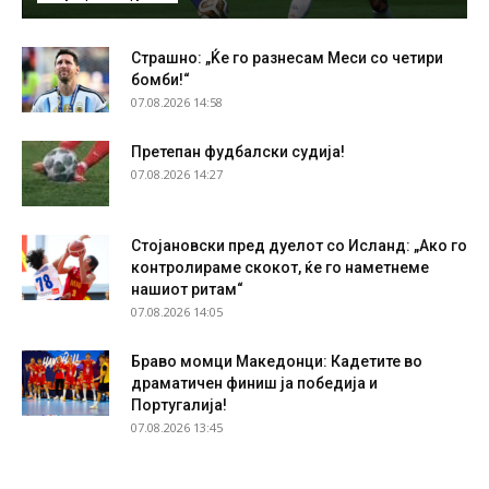
Страшно: „Ќе го разнесам Меси со четири
бомби!“
07.08.2026 14:58
Претепан фудбалски судија!
07.08.2026 14:27
Стојановски пред дуелот со Исланд: „Ако го
контролираме скокот, ќе го наметнеме
нашиот ритам“
07.08.2026 14:05
Браво момци Македонци: Кадетите во
драматичен финиш ја победија и
Португалија!
07.08.2026 13:45