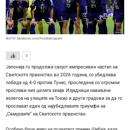
ФОТО:.facebook.com/FootballJapan/
0
Јапонија го продолжи својот импресивен настап на
Светското првенство во 2026 година, со убедлива
победа од 4-0 против Тунис, проследена со огромни
прослави низ целата земја. Илјадници навивачи
излегоа на улиците на Токио и други градови за да го
прослават еден од најубедливите триумфи на
„Самураите“ на Светското првенство.
Особено беше живо на познатиот премин Шибуја, каде