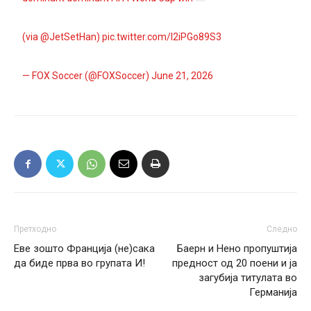
(via
@JetSetHan
)
pic.twitter.com/l2iPGo89S3
— FOX Soccer (@FOXSoccer)
June 21, 2026
Претходно
Следно
Еве зошто Франција (не)сака
Баерн и Нено пропуштија
да биде прва во групата И!
предност од 20 поени и ја
загубија титулата во
Германија