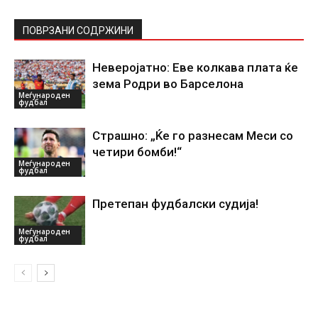
ПОВРЗАНИ СОДРЖИНИ
Неверојатно: Еве колкава плата ќе
зема Родри во Барселона
Меѓународен
фудбал
Страшно: „Ќе го разнесам Меси со
четири бомби!“
Меѓународен
фудбал
Претепан фудбалски судија!
Меѓународен
фудбал