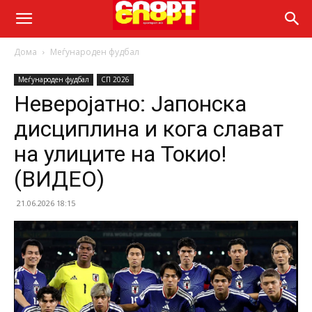
Дома
Меѓународен фудбал
Меѓународен фудбал
СП 2026
Неверојатно: Јапонска
дисциплина и кога слават
на улиците на Токио!
(ВИДЕО)
21.06.2026 18:15