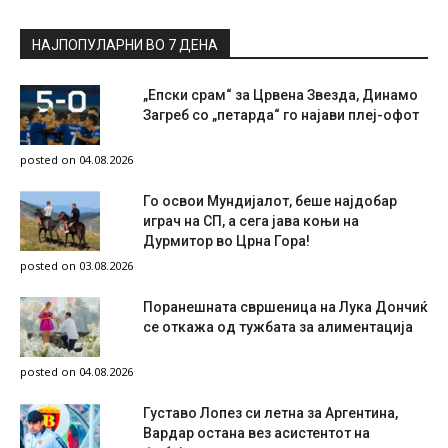
НАЈПОПУЛАРНИ ВО 7 ДЕНА
„Епски срам“ за Црвена Звезда, Динамо
Загреб со „петарда“ го најави плеј-офот
posted on 04.08.2026
Го освои Мундијалот, беше најдобар
играч на СП, а сега јава коњи на
Дурмитор во Црна Гора!
posted on 03.08.2026
Поранешната свршеница на Лука Дончиќ
се откажа од тужбата за алиментација
posted on 04.08.2026
Густаво Лопез си летна за Аргентина,
Вардар остана вез асистентот на