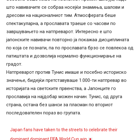
што навивачите се собраа носејќи знамиња, шалови и
дресови на националниот тим. Атмосферата беше
спектакуларна, а прославата траеше со часови по
завршувањето на натпреварот. Интересно е што
јапонските навивачи повторно ја покажаа дисциплината
по која се познати, па по прославата брзо се повлекоа од
патиштата и дозволија нормално функционирање на
градот.
Натпреварот против Тунис имаше и посебно историско
значење, бидејќи претставуваше 1.000-ти натпревар во
историјата на светските првенства, а Јапонците го
прославија на најдобар можен начин. Тунис, од друга
страна, остана без шанси за пласман по вториот
последователен пораз во групата.
Japan fans have taken to the streets to celebrate their
dominant dominant FIFA World Cup win