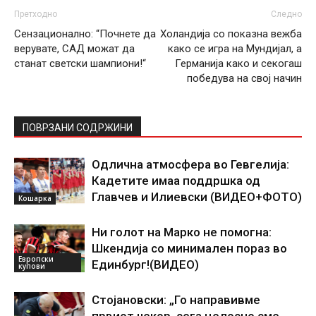
Претходно
Следно
Сензационално: “Почнете да
Холандија со показна вежба
верувате, САД можат да
како се игра на Мундијал, а
станат светски шампиони!“
Германија како и секогаш
победува на свој начин
ПОВРЗАНИ СОДРЖИНИ
Одлична атмосфера во Гевгелија:
Кадетите имаа поддршка од
Главчев и Илиевски (ВИДЕО+ФОТО)
Кошарка
Ни голот на Марко не помогна:
Шкендија со минимален пораз во
Европски
Единбург!(ВИДЕО)
купови
Стојановски: „Го направивме
првиот чекор, сега целосно сме