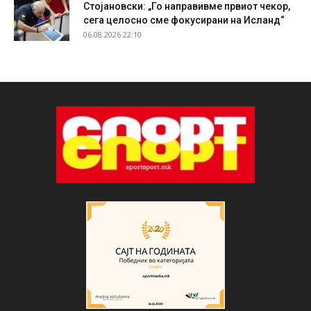
Стојановски: „Го направивме првиот чекор,
сега целосно сме фокусирани на Исланд“
06.08.2026 22:10