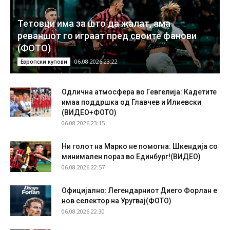
Тетовци има за што да жалат, ама
реваншот го играат пред своите фанови
(ФОТО)
06.08.2026 23:22
Европски купови
Одлична атмосфера во Гевгелија: Кадетите
имаа поддршка од Главчев и Илиевски
(ВИДЕО+ФОТО)
06.08.2026 23:15
Ни голот на Марко не помогна: Шкендија со
минимален пораз во Единбург!(ВИДЕО)
06.08.2026 22:57
Официјално: Легендарниот Диего Форлан е
нов селектор на Уругвај(ФОТО)
06.08.2026 22:30