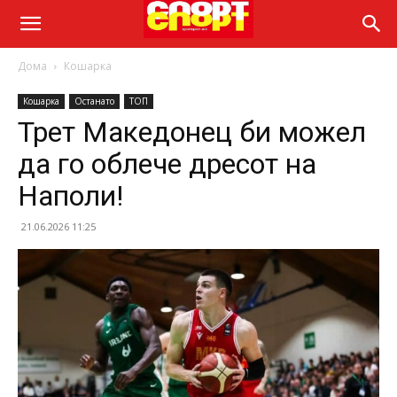
Дома
Кошарка
Кошарка
Останато
ТОП
Трет Македонец би можел
да го облече дресот на
Наполи!
21.06.2026 11:25