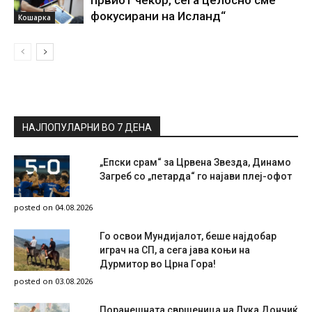
фокусирани на Исланд“
Кошарка
НАЈПОПУЛАРНИ ВО 7 ДЕНА
„Епски срам“ за Црвена Звезда, Динамо
Загреб со „петарда“ го најави плеј-офот
posted on 04.08.2026
Го освои Мундијалот, беше најдобар
играч на СП, а сега јава коњи на
Дурмитор во Црна Гора!
posted on 03.08.2026
Поранешната свршеница на Лука Дончиќ