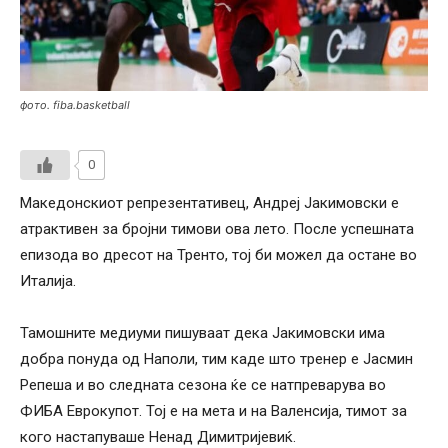
фото. fiba.basketball
0
Македонскиот репрезентативец, Андреј Јакимовски е
атрактивен за бројни тимови ова лето. После успешната
епизода во дресот на Тренто, тој би можел да остане во
Италија.
Тамошните медиуми пишуваат дека Јакимовски има
добра понуда од Наполи, тим каде што тренер е Јасмин
Репеша и во следната сезона ќе се натпреварува во
ФИБА Еврокупот. Тој е на мета и на Валенсија, тимот за
кого настапуваше Ненад Димитријевиќ.