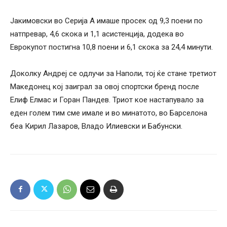
Јакимовски во Серија А имаше просек од 9,3 поени по
натпревар, 4,6 скока и 1,1 асистенција, додека во
Еврокупот постигна 10,8 поени и 6,1 скока за 24,4 минути.
Доколку Андреј се одлучи за Наполи, тој ќе стане третиот
Македонец кој заиграл за овој спортски бренд после
Елиф Елмас и Горан Пандев. Триот кое настапувало за
еден голем тим сме имале и во минатото, во Барселона
беа Кирил Лазаров, Владо Илиевски и Бабунски.