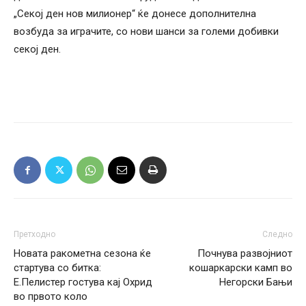
„Секој ден нов милионер“ ќе донесе дополнителна
возбуда за играчите, со нови шанси за големи добивки
секој ден.
Претходно
Следно
Новата ракометна сезона ќе
Почнува развојниот
стартува со битка:
кошаркарски камп во
Е.Пелистер гостува кај Охрид
Негорски Бањи
во првото коло