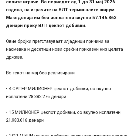
своите играчи. Во периодот од 1 до 31 мај 2026
година, на играчите на ВЛТ терминалите ширум
Македонија им беа исплатени вкупно 57.146.863
денари преку ВЛТ џекпот добивки.
Овие бројки претставуваат илјадници причини за
насмевка и десетици нови среќни приказни низ целата
држава.
Во текот на мај беа реализирани:
• 4 СУПЕР МИЛИОНЕР џекпот добивки, со вкупно
исплатени 28.382.276 денари
• 15 МИЛИОНЕР џекпот добивки, со вкупно исплатени
21.983.616 денари