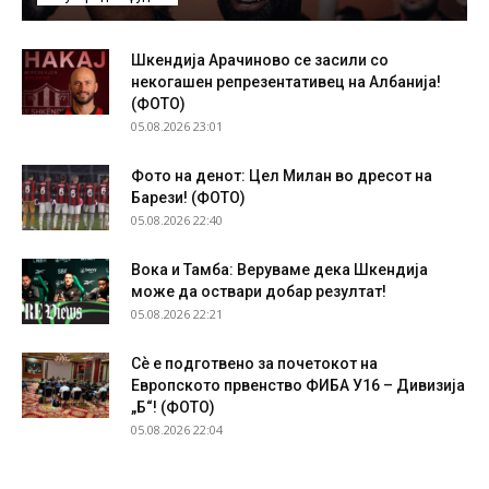
Шкендија Арачиново се засили со
некогашен репрезентативец на Албанија!
(ФОТО)
05.08.2026 23:01
Фото на денот: Цел Милан во дресот на
Барези! (ФОТО)
05.08.2026 22:40
Вока и Тамба: Веруваме дека Шкендија
може да оствари добар резултат!
05.08.2026 22:21
Сѐ е подготвено за почетокот на
Европското првенство ФИБА У16 – Дивизија
„Б“! (ФОТО)
05.08.2026 22:04