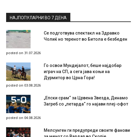
НАЈПОПУЛАРНИ ВО 7 ДЕНА
Се подготвува спектакл на Здравко
Чолиќ но теренот во Битола е безбеден
posted on 31.07.2026
Го освои Мундијалот, беше најдобар
играч на СП, а сега јава коњи на
Дурмитор во Црна Гора!
posted on 03.08.2026
„Епски срам“ за Црвена Звезда, Динамо
Загреб со „петарда“ го најави плеј-офот
posted on 04.08.2026
Мелсунген ги предупреди своите фанови
за мечот со Вардар во Скопје