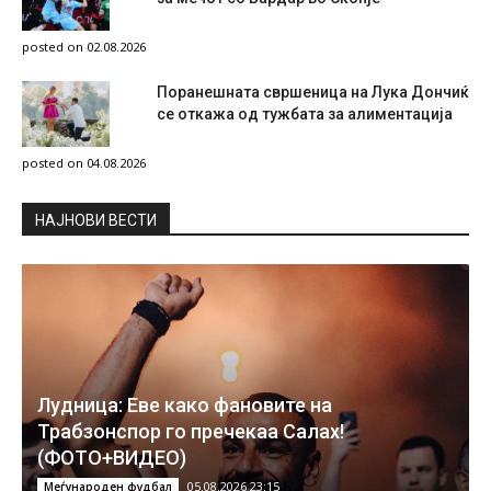
posted on 02.08.2026
Поранешната свршеница на Лука Дончиќ
се откажа од тужбата за алиментација
posted on 04.08.2026
НAЈНОВИ ВЕСТИ
Лудница: Еве како фановите на
Трабзонспор го пречекаа Салах!
(ФОТО+ВИДЕО)
05.08.2026 23:15
Меѓународен фудбал