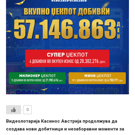
0
Видеолотарија Касинос Австрија продолжува да
создава нови добитници и незаборавни моменти за