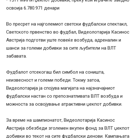
• 1511 МИНИ џекпот добивки, преку кои играчите заедно
освоија 6.780.971 денари
Во пресрет на најголемиот светски фудбалски спектакл,
Светското првенство во фудбал, Видеолотарија Касинос
Австрија подготви уште повеќе возбуда, адреналин и
шанси за големи добивки за сите љубители на ВЛТ
забавата.
Фудбалот отсекогаш бил симбол на соништа,
неизвесност и големи победи. Токму затоа,
Видеолотарија ја спојува магијата на најзначајниот
фудбалски настан со препознатливата ВЛТ возбуда и
можноста за освојување атрактивни џекпот добивки.
За време на шампионатот, Видеолотарија Касинос
Австрија обезбеди зголемен вкупен фонд за ВЛТ џекпот
добивки во текот на сите фудбалски денoви. Кампањата