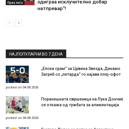
одиграа исклучително добар
Прва лига
натпревар“!
НАЈПОПУЛАРНИ ВО 7 ДЕНА
„Епски срам“ за Црвена Звезда, Динамо
Загреб со „петарда“ го најави плеј-офот
posted on 04.08.2026
Поранешната свршеница на Лука Дончиќ
се откажа од тужбата за алиментација
posted on 04.08.2026