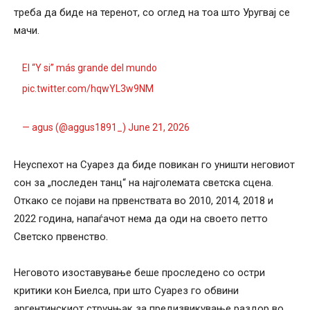
треба да биде на теренот, со оглед на тоа што Уругвај се
мачи.
El “Y si” más grande del mundo
pic.twitter.com/hqwYL3w9NM
— agus (@aggus1891_)
June 21, 2026
Неуспехот на Суарез да биде повикан го уништи неговиот
сон за „последен танц“ на најголемата светска сцена.
Откако се појави на првенствата во 2010, 2014, 2018 и
2022 година, напаѓачот нема да оди на своето петто
Светско првенство.
Неговото изоставување беше проследено со остри
критики кон Биелса, при што Суарез го обвини
аргентинскиот стручњак за предизвикување раздор во