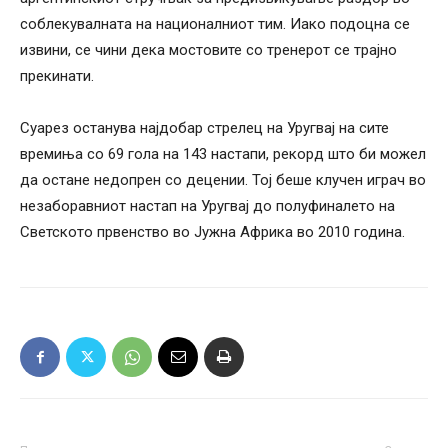
соблекувалната на националниот тим. Иако подоцна се
извини, се чини дека мостовите со тренерот се трајно
прекинати.
Суарез останува најдобар стрелец на Уругвај на сите
времиња со 69 гола на 143 настапи, рекорд што би можел
да остане недопрен со децении. Тој беше клучен играч во
незаборавниот настап на Уругвај до полуфиналето на
Светското првенство во Јужна Африка во 2010 година.