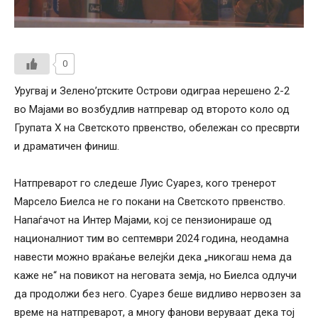
0
Уругвај и Зелено’ртските Острови одиграа нерешено 2-2
во Мајами во возбудлив натпревар од второто коло од
Групата Х на Светското првенство, обележан со пресврти
и драматичен финиш.
Натпреварот го следеше Луис Суарез, кого тренерот
Марсело Биелса не го покани на Светското првенство.
Напаѓачот на Интер Мајами, кој се пензионираше од
националниот тим во септември 2024 година, неодамна
навести можно враќање велејќи дека „никогаш нема да
каже не“ на повикот на неговата земја, но Биелса одлучи
да продолжи без него. Суарез беше видливо нервозен за
време на натпреварот, а многу фанови веруваат дека тој