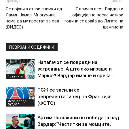
Претходно
Следно
Се појавија стари снимки од
Одлична вест: Вардар и
Ламин Јамал: Многумина
официјално после четири
нема да му простат за ова
години се враќа во Лигата на
(ВИДЕО)
шампиони
ПОВРЗАНИ СОДРЖИНИ
Напаѓачот се повреди на
загревање: А што ако играше и
Марко?! Вардар имаше и среќа…
Прва лига
ПСЖ се засили со
репрезентативец на Франција!
Меѓународен
(ФОТО)
фудбал
Артим Положани по победата над
Вардар:“Честитки за момците,