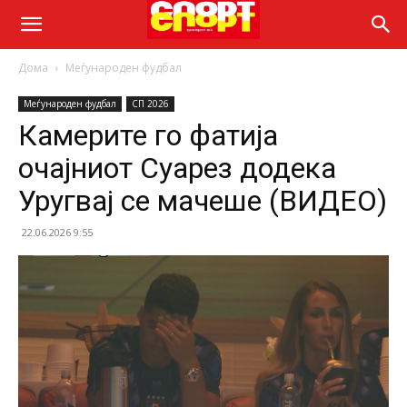
Дома
Меѓународен фудбал
Меѓународен фудбал
СП 2026
Камерите го фатија
очајниот Суарез додека
Уругвај се мачеше (ВИДЕО)
22.06.2026 9:55