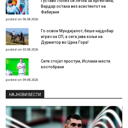
Густаво Лопез си летна за Аргентина,
Вардар остана вез асистентот на
Фабијани
posted on 06.08.2026
Го освои Мундијалот, беше најдобар
играч на СП, а сега јава коњи на
Дурмитор во Црна Гора!
posted on 03.08.2026
Сите стојат простум, Ислами мести
костобрани
posted on 09.08.2026
НAЈНОВИ ВЕСТИ