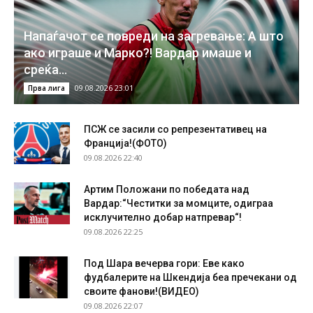
Напаѓачот се повреди на загревање: А што
ако играше и Марко?! Вардар имаше и
среќа…
09.08.2026 23:01
Прва лига
ПСЖ се засили со репрезентативец на
Франција!(ФОТО)
09.08.2026 22:40
Артим Положани по победата над
Вардар:“Честитки за момците, одиграа
исклучително добар натпревар“!
09.08.2026 22:25
Под Шара вечерва гори: Еве како
фудбалерите на Шкендија беа пречекани од
своите фанови!(ВИДЕО)
09.08.2026 22:07