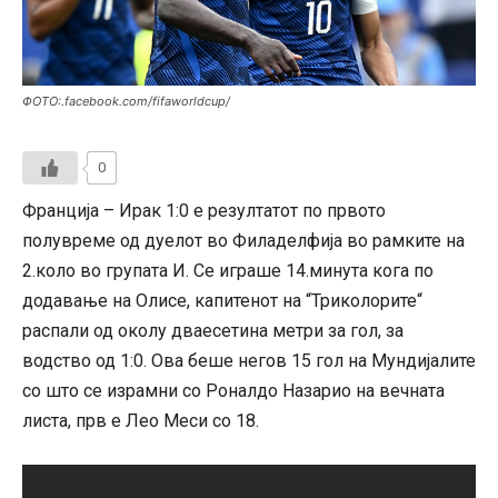
ФОТО:.facebook.com/fifaworldcup/
0
Франција – Ирак 1:0 е резултатот по првото
полувреме од дуелот во Филаделфија во рамките на
2.коло во групата И. Се играше 14.минута кога по
додавање на Олисе, капитенот на “Триколорите“
распали од околу дваесетина метри за гол, за
водство од 1:0. Ова беше негов 15 гол на Мундијалите
со што се израмни со Роналдо Назарио на вечната
листа, прв е Лео Меси со 18.