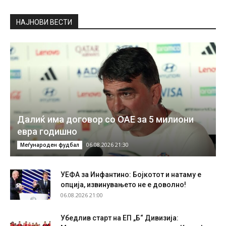
НAЈНОВИ ВЕСТИ
Далиќ има договор со ОАЕ за 5 милиони
евра годишно
06.08.2026 21:30
Меѓународен фудбал
УЕФА за Инфантино: Бојкотот и натаму е
опција, извинувањето не е доволно!
06.08.2026 21:00
Убедлив старт на ЕП „Б“ Дивизија: