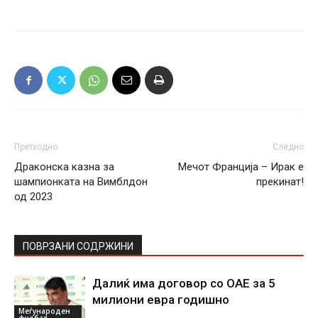
Претходно
Следно
Драконска казна за
Мечот Франција – Ирак е
шампионката на Вимблдон
прекинат!
од 2023
ПОВРЗАНИ СОДРЖИНИ
Далиќ има договор со ОАЕ за 5
милиони евра годишно
Меѓународен
фудбал