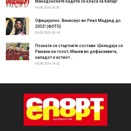
Македонските кадети се класа за Кипар!
06.08.2026 20:30
Официјално: Винисиус во Реал Мадрид до
2032! (ФОТО)
06.08.2026 20:14
Познати се стартните состави: Шкендија со
Рамани на голот, Манев во дефанзивата,
нападот е истиот…
06.08.2026 19:52