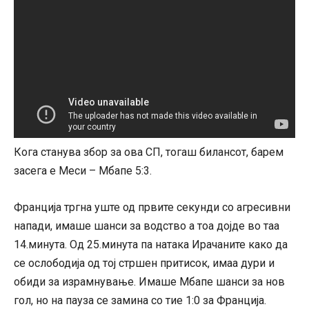
Кога станува збор за ова СП, тогаш билансот, барем
засега е Меси – Мбапе 5:3.
Франција тргна уште од првите секунди со агресивни
напади, имаше шанси за водство а тоа дојде во таа
14.минута. Од 25.минута па натака Ирачаните како да
се ослободија од тој стршен притисок, имаа дури и
обиди за израмнување. Имаше Мбапе шанси за нов
гол, но на пауза се замина со тие 1:0 за Франција.