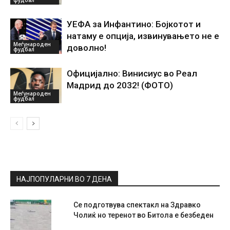
УЕФА за Инфантино: Бојкотот и
натаму е опција, извинувањето не е
Меѓународен
доволно!
фудбал
Официјално: Винисиус во Реал
Мадрид до 2032! (ФОТО)
Меѓународен
фудбал
НАЈПОПУЛАРНИ ВО 7 ДЕНА
Се подготвува спектакл на Здравко
Чолиќ но теренот во Битола е безбеден