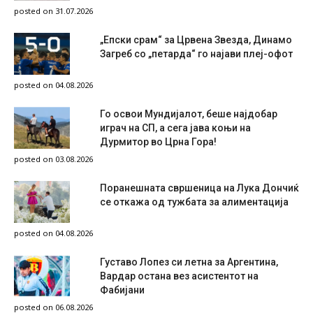
posted on 31.07.2026
„Епски срам“ за Црвена Звезда, Динамо
Загреб со „петарда“ го најави плеј-офот
posted on 04.08.2026
Го освои Мундијалот, беше најдобар
играч на СП, а сега јава коњи на
Дурмитор во Црна Гора!
posted on 03.08.2026
Поранешната свршеница на Лука Дончиќ
се откажа од тужбата за алиментација
posted on 04.08.2026
Густаво Лопез си летна за Аргентина,
Вардар остана вез асистентот на
Фабијани
posted on 06.08.2026