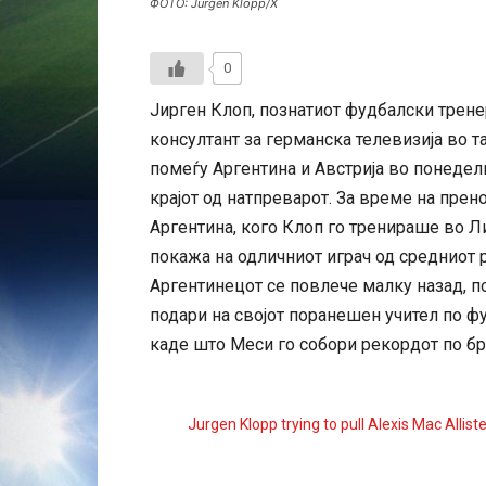
ФОТО: Јurgen Klopp/X
0
Јирген Клоп, познатиот фудбалски трене
консултант за германска телевизија во т
помеѓу Аргентина и Австрија во понедел
крајот од натпреварот. За време на прен
Аргентина, кого Клоп го тренираше во Ли
покажа на одличниот играч од средниот р
Аргентинецот се повлече малку назад, п
подари на својот поранешен учител по ф
каде што Меси го собори рекордот по бро
Jurgen Klopp trying to pull Alexis Mac Allist