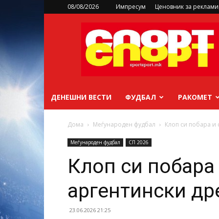
08/08/2026
Импресум
Ценовник за реклам
sportsport.mk
ДЕНЕШНИ ВЕСТИ
ФУДБАЛ
РАКОМЕТ
Дома
Меѓународен фудбал
Клоп си побара и 
Меѓународен фудбал
СП 2026
Клоп си побара 
аргентински др
23.06.2026 21:25