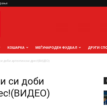
ирање
КОШАРКА
МЕЃУНАРОДЕН ФУДБАЛ
ДРУГИ СП
си доби аргентински дрес!(ВИДЕО)
и си доби
ес!(ВИДЕО)