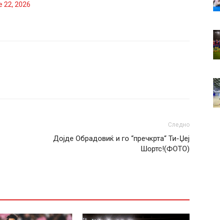
e 22, 2026
Следно
Дојде Обрадовиќ и го “пречкрта“ Ти-Џеј
Шортс!(ФОТО)