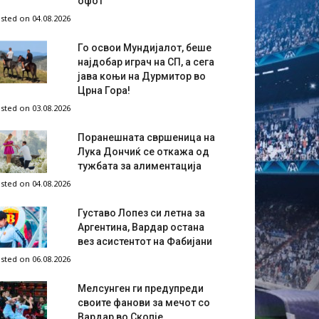
офот
sted on 04.08.2026
Го освои Мундијалот, беше
најдобар играч на СП, а сега
јава коњи на Дурмитор во
Црна Гора!
sted on 03.08.2026
Поранешната свршеница на
Лука Дончиќ се откажа од
тужбата за алиментација
sted on 04.08.2026
Густаво Лопез си летна за
Аргентина, Вардар остана
вез асистентот на Фабијани
sted on 06.08.2026
Мелсунген ги предупреди
своите фанови за мечот со
Вардар во Скопје