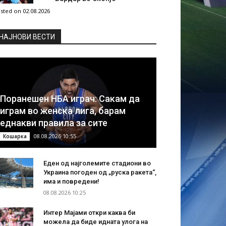
sted on 02.08.2026
НAЈНОВИ ВЕСТИ
Поранешен НБА играч: Сакам да
играм во женска лига, барам
еднакви правила за сите
08.08.2026 10:55
Кошарка
Еден од најголемите стадиони во
Украина погоден од „руска ракета“,
има и повредени!
08.08.2026 10:25
Интер Мајами откри каква би
можела да биде идната улога на