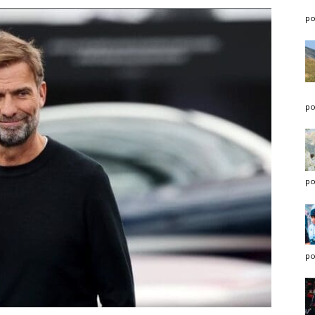
po
po
po
po