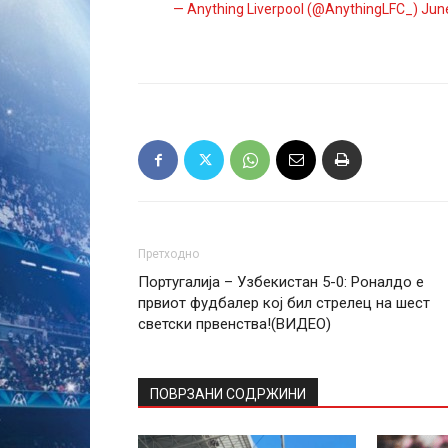
— Anything Liverpool (@AnythingLFC_)
Jun
Претходно
Португалија – Узбекистан 5-0: Роналдо е
првиот фудбалер кој бил стрелец на шест
светски првенства!(ВИДЕО)
ПОВРЗАНИ СОДРЖИНИ