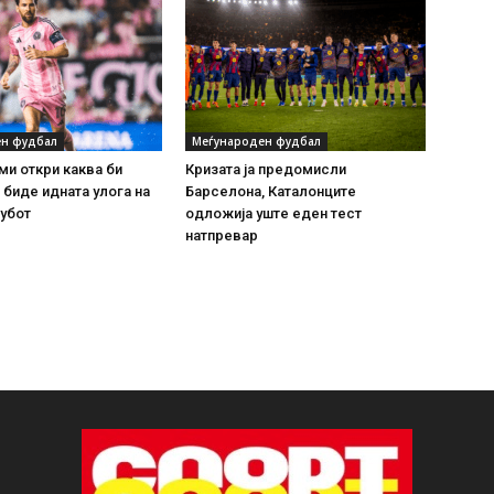
н фудбал
Меѓународен фудбал
ми откри каква би
Кризата ја предомисли
биде идната улога на
Барселона, Каталонците
убот
одложија уште еден тест
натпревар