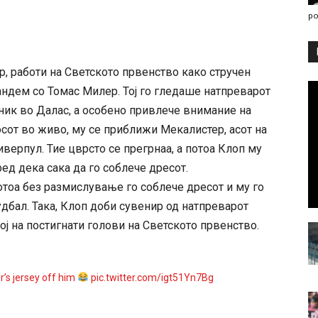
po
р, работи на Светското првенство како стручен
андем со Томас Милер. Тој го гледаше натпреварот
ник во Далас, а особено привлече внимание на
осот во живо, му се приближи Мекалистер, асот на
верпул. Тие цврсто се прегрнаа, а потоа Клоп му
ед дека сака да го соблече дресот.
отоа без размислување го соблече дресот и му го
удбал. Така, Клоп доби сувенир од натпреварот
ј на постигнати голови на Светското првенство.
er’s jersey off him
pic.twitter.com/igt51Yn7Bg