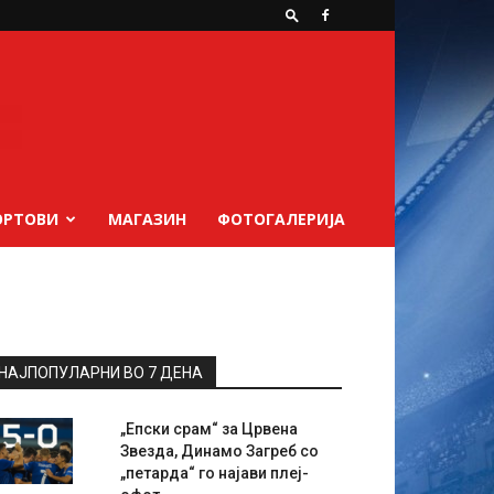
ОРТОВИ
МАГАЗИН
ФОТОГАЛЕРИЈА
НАЈПОПУЛАРНИ ВО 7 ДЕНА
„Епски срам“ за Црвена
Звезда, Динамо Загреб со
„петарда“ го најави плеј-