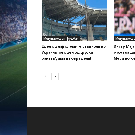
Меѓународен фудбал
Меѓународе
Еден од најголемите стадиони во
Интер Маја
Украина погоден од „руска
можела да 
ракета“, има и повредени!
Меси во кл