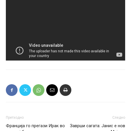
Претходно
Следно
Франција го прегази Ирак во
Заврши сагата: Јанис е нов