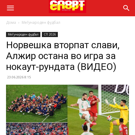
Дома
Меѓународен фудбал
Меѓународен фудбал
СП 2026
Норвешка вторпат слави,
Алжир остана во игра за
нокаут-рундата (ВИДЕО)
23.06.2026 8:15