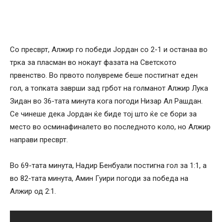
Со пресврт, Алжир го победи Јордан со 2-1 и останаа во
трка за пласман во нокаут фазата на Светското
првенство. Во првото полувреме беше постигнат еден
гол, а топката заврши зад грбот на голманот Алжир Лука
Зидан во 36-тата минута кога погоди Низар Ал Рашдан.
Се чинеше дека Јордан ќе биде тој што ќе се бори за
место во осминафиналето во последното коло, но Алжир
направи пресврт.
Во 69-тата минута, Надир Бенбуали постигна гол за 1:1, а
во 82-тата минута, Амин Гуири погоди за победа на
Алжир од 2:1.