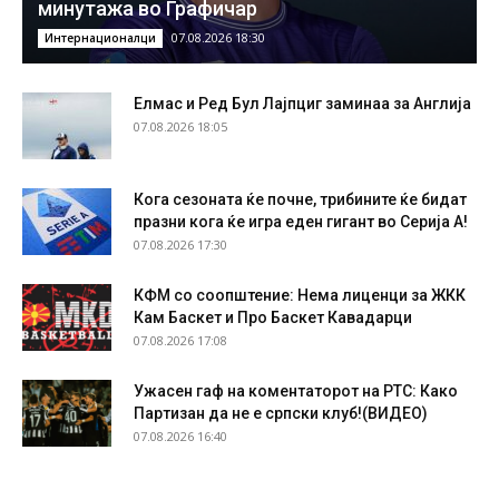
минутажа во Графичар
07.08.2026 18:30
Интернационалци
Елмас и Ред Бул Лајпциг заминаа за Англија
07.08.2026 18:05
Кога сезоната ќе почне, трибините ќе бидат
празни кога ќе игра еден гигант во Серија А!
07.08.2026 17:30
КФМ со соопштение: Нема лиценци за ЖКК
Кам Баскет и Про Баскет Кавадарци
07.08.2026 17:08
Ужасен гаф на коментаторот на РТС: Како
Партизан да не е српски клуб!(ВИДЕО)
07.08.2026 16:40