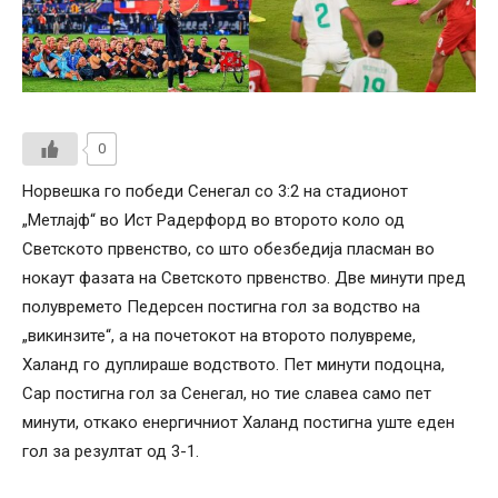
0
Норвешка го победи Сенегал со 3:2 на стадионот
„Метлајф“ во Ист Радерфорд во второто коло од
Светското првенство, со што обезбедија пласман во
нокаут фазата на Светското првенство. Две минути пред
полувремето Педерсен постигна гол за водство на
„викинзите“, а на почетокот на второто полувреме,
Халанд го дуплираше водството. Пет минути подоцна,
Сар постигна гол за Сенегал, но тие славеа само пет
минути, откако енергичниот Халанд постигна уште еден
гол за резултат од 3-1.