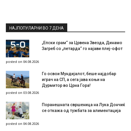
НАЈПОПУЛАРНИ ВО 7 ДЕНА
„Епски срам“ за Црвена Звезда, Динамо
Загреб со „петарда“ го најави плеј-офот
posted on 04.08.2026
Го освои Мундијалот, беше најдобар
играч на СП, а сега јава коњи на
Дурмитор во Црна Гора!
posted on 03.08.2026
Поранешната свршеница на Лука Дончиќ
се откажа од тужбата за алиментација
posted on 04.08.2026