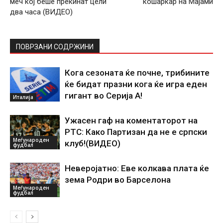
меч кој беше прекинат цели
кошаркар на Мајами
два часа (ВИДЕО)
ПОВРЗАНИ СОДРЖИНИ
Кога сезоната ќе почне, трибините
ќе бидат празни кога ќе игра еден
гигант во Серија А!
Италија
Ужасен гаф на коментаторот на
РТС: Како Партизан да не е српски
Меѓународен
клуб!(ВИДЕО)
фудбал
Неверојатно: Еве колкава плата ќе
зема Родри во Барселона
Меѓународен
фудбал