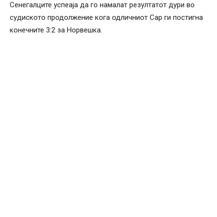
Сенегалците успеаја да го намалат резултатот дури во
судиското продолжение кога одличниот Сар ги постигна
конечните 3:2 за Норвешка.