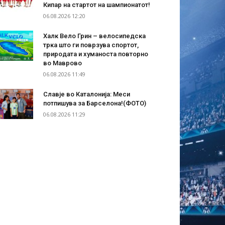
Кипар на стартот на шампионатот!
06.08.2026 12:20
Халк Вело Грин – велосипедска
трка што ги поврзува спортот,
природата и хуманоста повторно
во Маврово
06.08.2026 11:49
Славје во Каталонија: Меси
потпишува за Барселона!(ФОТО)
06.08.2026 11:29