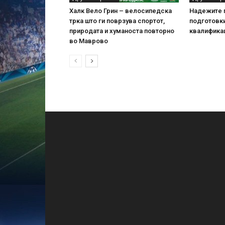
Халк Вело Грин – велосипедска
Надежите г
трка што ги поврзува спортот,
подготовки
природата и хуманоста повторно
квалификац
во Маврово