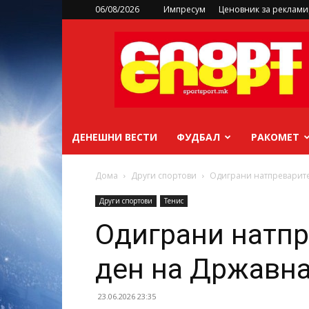
06/08/2026
Импресум
Ценовник за реклам
sportsport.mk
ДЕНЕШНИ ВЕСТИ
ФУДБАЛ
РАКОМЕТ
Дома
Други спортови
Одиграни натпреварите
Други спортови
Тенис
Одиграни натпр
ден на Државна
23.06.2026 23:35