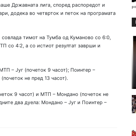
ваше Државната лига, според распоредот и
po
вари, додека во четврток и петок на програмата
 совлада тимот на Тумба од Куманово со 6:0,
П со 4:2, а со истиот резултат заврши и
МТП – Југ (почеток 9 часот); Поинтер –
(почеток не пред 13 часот).
очеток 9 часот) и МТП – Мондано (почеток не
едните два дуела: Мондано – Југ и Поинтер –