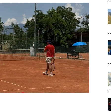
po
po
po
po