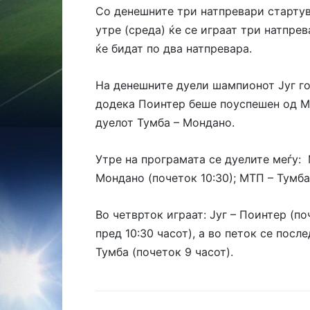
Со денешните три натпревари старту
утре (среда) ќе се играат три натпре
ќе бидат по два натпревара.
На денешните дуели шампионот Југ го
додека Поинтер беше поуспешен од МТ
дуелот Тумба – Мондано.
Утре на програмата се дуелите меѓу: 
Мондано (почеток 10:30); МТП – Тумба 
Во четврток играат: Југ – Поинтер (п
пред 10:30 часот), а во петок се посл
Тумба (почеток 9 часот).