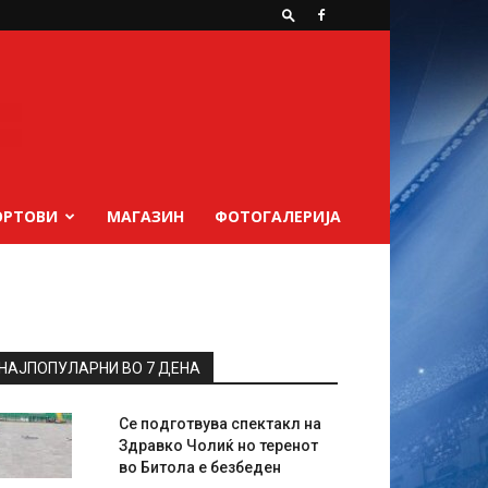
ОРТОВИ
МАГАЗИН
ФОТОГАЛЕРИЈА
НАЈПОПУЛАРНИ ВО 7 ДЕНА
Се подготвува спектакл на
Здравко Чолиќ но теренот
во Битола е безбеден