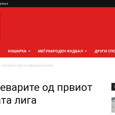
ирање
КОШАРКА
МЕЃУНАРОДЕН ФУДБАЛ
ДРУГИ СП
 од првиот ден на Државната лига
еварите од првиот
та лига