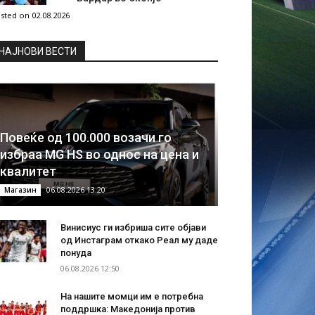
sted on 02.08.2026
НAЈНОВИ ВЕСТИ
Повеќе од 100.000 возачи го
избраа MG HS во однос на цена и
квалитет
06.08.2026 13:20
Магазин
Винисиус ги избриша сите објави
од Инстаграм откако Реал му даде
понуда
06.08.2026 12:50
На нашите момци им е потребна
поддршка: Македонија против