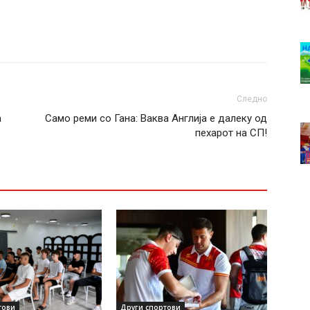
Следно
а
Само реми со Гана: Ваква Англија е далеку од
пехарот на СП!
тови
Други спортови