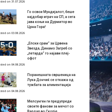
sted on 31.07.2026
Го освои Мундијалот, беше
најдобар играч на СП, а сега
јава коњи на Дурмитор во
Црна Гора!
sted on 03.08.2026
„Епски срам“ за Црвена
Звезда, Динамо Загреб со
„петарда“ го најави плеј-
офот
sted on 04.08.2026
Поранешната свршеница на
Лука Дончиќ се откажа од
тужбата за алиментација
sted on 04.08.2026
Мелсунген ги предупреди
своите фанови за мечот со
Вардар во Скопје