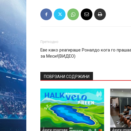
Претходно
Еве како реагираше Роналдо кога го праша
за Меси!(ВИДЕО)
ПОВРЗАНИ СОДРЖИНИ
Други спортови
Други спор