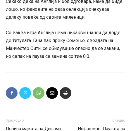
Секако дека на Англија и бод одговара, наме да биде
лошо, но фановите на оваа селекција очекуваа
далеку повеќе од своите миленици.
Со ваква игра Англија нема никакви шанси да дојде
до титулата. Гана пак преку Семењо, ѕвездата на
Манчестер Сити, се обидуваше опасно да се закани,
но сепак на пауза се замина со тие 0:0.
Претходно
Следно
Почина мајката на Дешамп:
Инфантино: Паузата за