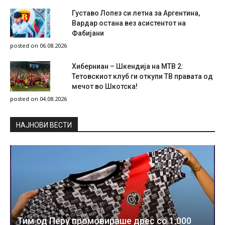
Густаво Лопез си летна за Аргентина,
Вардар остана вез асистентот на
Фабијани
posted on 06.08.2026
Хиберниан – Шкендија на МТВ 2:
Тетовскиот клуб ги откупи ТВ правата од
мечот во Шкотска!
posted on 04.08.2026
НAЈНОВИ ВЕСТИ
Тим од Перу промовираше дрес со 1.000