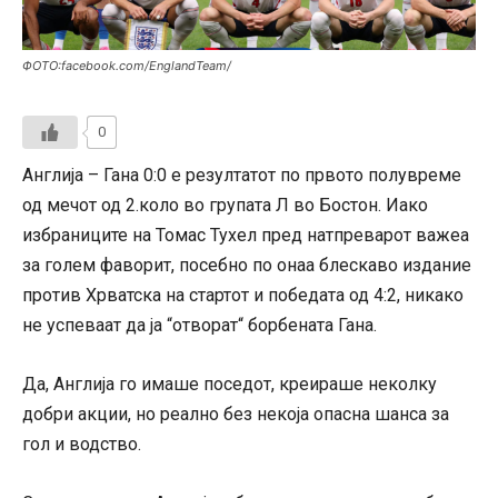
ФОТО:facebook.com/EnglandTeam/
0
Англија – Гана 0:0 е резултатот по првото полувреме
од мечот од 2.коло во групата Л во Бостон. Иако
избраниците на Томас Тухел пред натпреварот важеа
за голем фаворит, посебно по онаа блескаво издание
против Хрватска на стартот и победата од 4:2, никако
не успеваат да ја “отворат“ борбената Гана.
Да, Англија го имаше поседот, креираше неколку
добри акции, но реално без некоја опасна шанса за
гол и водство.