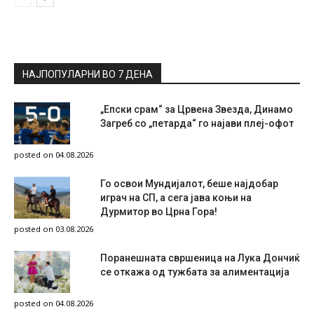
НАЈПОПУЛАРНИ ВО 7 ДЕНА
„Епски срам“ за Црвена Звезда, Динамо
Загреб со „петарда“ го најави плеј-офот
posted on 04.08.2026
Го освои Мундијалот, беше најдобар
играч на СП, а сега јава коњи на
Дурмитор во Црна Гора!
posted on 03.08.2026
Поранешната свршеница на Лука Дончиќ
се откажа од тужбата за алиментација
posted on 04.08.2026