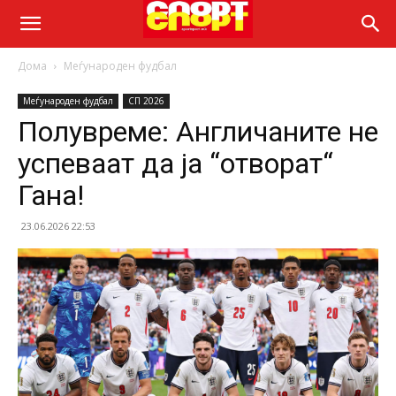
Дома
Меѓународен фудбал
Меѓународен фудбал
СП 2026
Полувреме: Англичаните не
успеваат да ја “отворат“
Гана!
23.06.2026 22:53