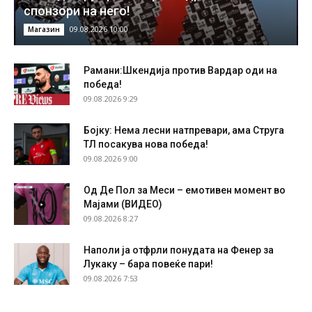
спонзори на него!
09.08.2026 10:00
Магазин
Рамани:Шкендија против Вардар оди на
победа!
09.08.2026 9:29
Бојку: Нема лесни натпревари, ама Струга
ТЛ посакува нова победа!
09.08.2026 9:00
Од Де Пол за Меси – емотивен момент во
Мајами (ВИДЕО)
09.08.2026 8:27
Наполи ја отфрли понудата на Фенер за
Лукаку – бара повеќе пари!
09.08.2026 7:53