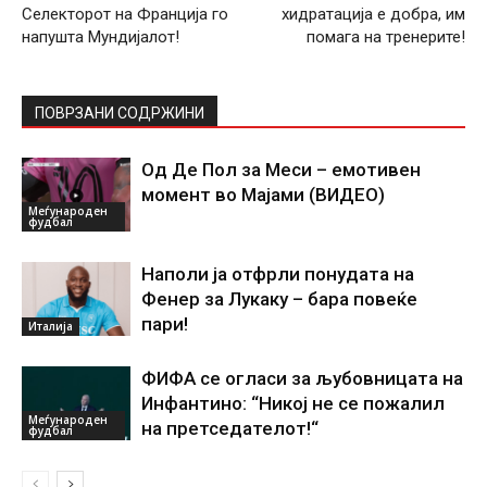
Селекторот на Франција го
хидратација е добра, им
напушта Мундијалот!
помага на тренерите!
ПОВРЗАНИ СОДРЖИНИ
Од Де Пол за Меси – емотивен
момент во Мајами (ВИДЕО)
Меѓународен
фудбал
Наполи ја отфрли понудата на
Фенер за Лукаку – бара повеќе
пари!
Италија
ФИФА се огласи за љубовницата на
Инфантино: “Никој не се пожалил
Меѓународен
на претседателот!“
фудбал