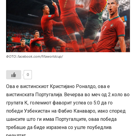
ФОТО:.facebook.com/fifaworldcup/
0
Ова е вистинскиот Кристијано Роналдо, ова е
вистинската Португалија. Вечерва во меч од 2.коло во
групата К, големиот фаворит успеа со 5:0 да го
победи Узбекистан на Фабио Канаваро, иако според
шансите што ги имаа Португалците, оваа победа
требаше да биде изразена со уште поубедлив
резултат.