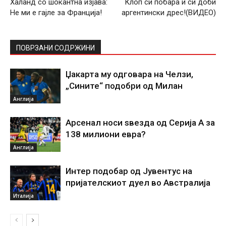
Халанд со шокантна изјава:
Клоп си побара и си доби
Не ми е гајле за Франција!
аргентински дрес!(ВИДЕО)
ПОВРЗАНИ СОДРЖИНИ
Џакарта му одговара на Челзи,
„Сините“ подобри од Милан
Англија
Арсенал носи ѕвезда од Серија А за
138 милиони евра?
Англија
Интер подобар од Јувентус на
пријателскиот дуел во Австралија
Италија