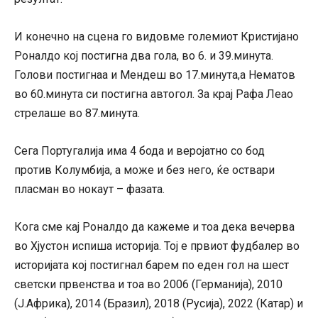
И конечно на сцена го видовме големиот Кристијано
Роналдо кој постигна два гола, во 6. и 39.минута.
Голови постигнаа и Мендеш во 17.минута,а Нематов
во 60.минута си постигна автогол. За крај Рафа Леао
стрелаше во 87.минута.
Сега Португалија има 4 бода и веројатно со бод
против Колумбија, а може и без него, ќе оствари
пласман во нокаут – фазата.
Кога сме кај Роналдо да кажеме и тоа дека вечерва
во Хјустон испиша историја. Тој е првиот фудбалер во
историјата кој постигнал барем по еден гол на шест
светски првенства и тоа во 2006 (Германија), 2010
(Ј.Африка), 2014 (Бразил), 2018 (Русија), 2022 (Катар) и