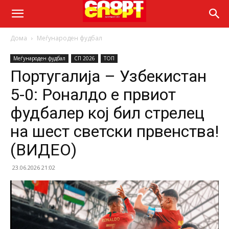
Дома
Меѓународен фудбал
Меѓународен фудбал
СП 2026
ТОП
Португалија – Узбекистан
5-0: Роналдо е првиот
фудбалер кој бил стрелец
на шест светски првенства!
(ВИДЕО)
23.06.2026 21:02