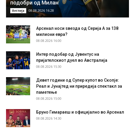
подобри од Милан
08.08.2026 16:28
Англија
Арсенал носи ѕвезда од Серија А за 138
милиони евра?
08.08.2026 16:00
Интер подобар од Јувентус на
пријателскиот дуел во Австралија
08.08.2026 15:30
Девет години од Супер купот во Скопје:
Реал и Јунајтед ни приредија спектакл за
паметење
08.08.2026 15:00
Бруно Гимараеш и официјално во Арсенал
08.08.2026 14:30