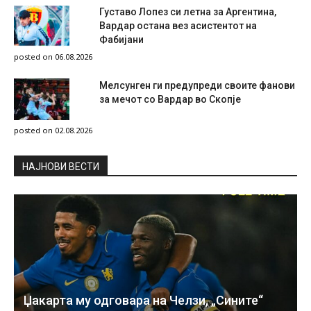
Густаво Лопез си летна за Аргентина,
Вардар остана вез асистентот на
Фабијани
posted on 06.08.2026
Мелсунген ги предупреди своите фанови
за мечот со Вардар во Скопје
posted on 02.08.2026
НAЈНОВИ ВЕСТИ
Џакарта му одговара на Челзи, „Сините“