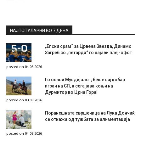
НАЈПОПУЛАРНИ ВО 7 ДЕНА
„Епски срам“ за Црвена Звезда, Динамо
Загреб со „петарда“ го најави плеј-офот
posted on 04.08.2026
Го освои Мундијалот, беше најдобар
играч на СП, а сега јава коњи на
Дурмитор во Црна Гора!
posted on 03.08.2026
Поранешната свршеница на Лука Дончиќ
се откажа од тужбата за алиментација
posted on 04.08.2026