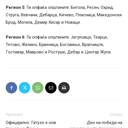
Регион 5
: Ги опфаќа општините: Битола, Ресен, Охрид,
Струга, Вевчани, Дебарца, Кичево, Пласница, Македонски
Брод, Могила, Демир Хисар и Новаци.
Регион 6
: Ги опфаќа општините: Јегуновце, Теарце,
Тетово, Желино, Брвеница, Боговиње, Врапчиште,
Гостивар, Маврово и Ростуше, Дебар и Центар Жупа.
Претходно
Следно
Официјално: Гатузо е нов
Ден на победи на