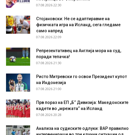
07.08.2026 22:30
Стојановски: Не се адаптиравме на
физичката игра на Исланд, сега гледаме
само напред
07.08.2026 22:09
Репрезентативец на Англија мора на суд,
поради тепачка!
07.08.2026 21:30
Ристо Митревски го освои Президент купот
на Индонезија
07.08.2026 21:00
Прв пораз на ЕП „Б“ Дивизија: Македонските
кадети во „мрежата“ на Исланд
07.08.2026 20:28
Анализа на судиските одлуки: ВАР правилно
интервенираше во три клучни ситуации од