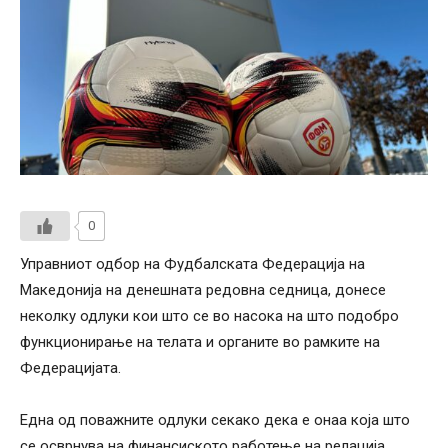
0
Управниот одбор на Фудбалската Федерација на
Македонија на денешната редовна седница, донесе
неколку одлуки кои што се во насока на што подобро
функционирање на телата и органите во рамките на
Федерацијата.
Една од поважните одлуки секако дека е онаа која што
се осврнува на финансиското работење на релација