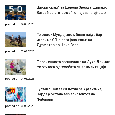
„Епски срам“ за Црвена Звезда, Динамо
Загреб со „петарда“ го најави плеј-офот
posted on 04.08.2026
Го освои Мундијалот, беше најдобар
играч на СП, а сега јава коњи на
Дурмитор во Црна Гора!
posted on 03.08.2026
Поранешната свршеница на Лука Дончиќ
се откажа од тужбата за алиментација
posted on 04.08.2026
Густаво Лопез си летна за Аргентина,
Вардар остана вез асистентот на
Фабијани
posted on 06.08.2026