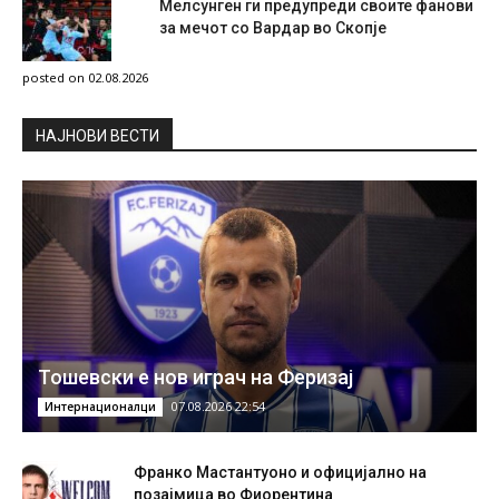
Мелсунген ги предупреди своите фанови
за мечот со Вардар во Скопје
posted on 02.08.2026
НAЈНОВИ ВЕСТИ
Тошевски е нов играч на Феризај
07.08.2026 22:54
Интернационалци
Франко Мастантуоно и официјално на
позајмица во Фиорентина