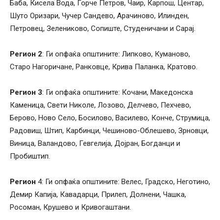
Баба, Кисела Вода, Ѓорче Петров, Чаир, Карпош, Центар,
Шуто Оризари, Чучер Сандево, Арачиново, Илинден,
Петровец, Зелениково, Сопиште, Студеничани и Сарај.
Регион 2
: Ги опфаќа општините: Липково, Куманово,
Старо Нагоричане, Ранковце, Крива Паланка, Кратово.
Регион 3
: Ги опфаќа општините: Кочани, Македонска
Каменица, Свети Николе, Лозово, Делчево, Пехчево,
Берово, Ново Село, Босилово, Василево, Конче, Струмица,
Радовиш, Штип, Карбинци, Чешиново-Облешево, Зрновци,
Виница, Валандово, Гевгелија, Дојран, Богданци и
Пробиштип.
Регион
4: Ги опфаќа општините: Велес, Градско, Неготино,
Демир Капија, Кавадарци, Прилеп, Долнени, Чашка,
Росоман, Крушево и Кривогаштани.