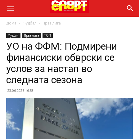
Дома
Фудбал
Прва лига
Фудбал
Прва лига
ТОП
УО на ФФМ: Подмирени
финансиски обврски се
услов за настап во
следната сезона
23.06.2026 16:53