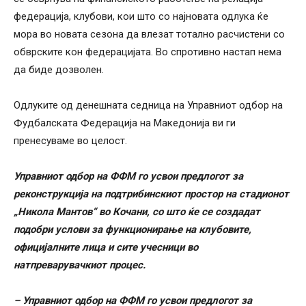
федерација, клубови, кои што со најновата одлука ќе
мора во новата сезона да влезат тотално расчистени со
обврските кон федерацијата. Во спротивно настап нема
да биде дозволен.
Одлуките од денешната седница на Управниот одбор на
Фудбалската Федерација на Македонија ви ги
пренесуваме во целост.
Управниот одбор на ФФМ го усвои предлогот за
реконструкција на подтрибинскиот простор на стадионот
„Никола Мантов“ во Кочани, со што ќе се создадат
подобри услови за функционирање на клубовите,
официјалните лица и сите учесници во
натпреварувачкиот процес.
– Управниот одбор на ФФМ го усвои предлогот за