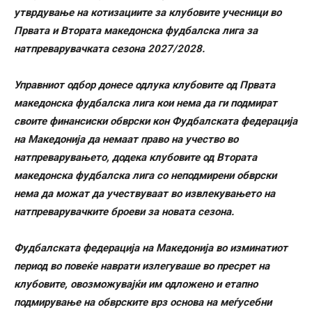
утврдување на котизациите за клубовите учесници во
Првата и Втората македонска фудбалска лига за
натпреварувачката сезона 2027/2028.
Управниот одбор донесе одлука клубовите од Првата
македонска фудбалска лига кои нема да ги подмират
своите финансиски обврски кон Фудбалската федерација
на Македонија да немаат право на учество во
натпреварувањето, додека клубовите од Втората
македонска фудбалска лига со неподмирени обврски
нема да можат да учествуваат во извлекувањето на
натпреварувачките броеви за новата сезона.
Фудбалската федерација на Македонија во изминатиот
период во повеќе наврати излегуваше во пресрет на
клубовите, овозможувајќи им одложено и етапно
подмирување на обврските врз основа на меѓусебни