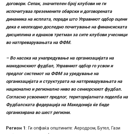
договори. Сепак, значителен број клубови не ги
испочитуваа преземените обврски и договорената
динамика на исплата, поради што Управниот одбор оцени
дека е неопходно доследно почитување на финансиската
дисциплина и еднаков третман за сите клубови учесници
во натпреварувањата на ФФМ.
– Во насока на унапредување на организацијата на
македонскиот фудбал, Управниот одбор го усвои и
предлог системот на ФФМ за уредување на
организацијата и структурата на натпреварувањата на
национално и регионално ниво во сениорскиот фудбал.
Согласно усвоениот предлог, територијалната поделба на
Фудбалската федерација на Македонија ќе биде
организирана во шест региони.
Регион 1
: Ги опфаќа општините: Аеродром, Бутел, Гази