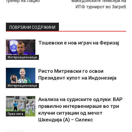
тренер на Лацио
македонските тенисери на
ИТФ турнирот во Загреб
ПОВРЗАНИ СОДРЖИНИ
Тошевски е нов играч на Феризај
Интернационалци
Ристо Митревски го освои
Президент купот на Индонезија
Интернационалци
Анализа на судиските одлуки: ВАР
правилно интервенираше во три
клучни ситуации од мечот
Прва лига
Шкендија (А) – Силекс