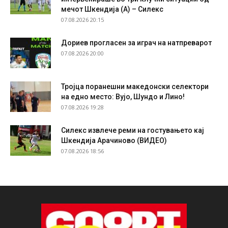
мечот Шкендија (А) – Силекс
07.08.2026 20:15
Дориев прогласен за играч на натпреварот
07.08.2026 20:00
Тројца поранешни македонски селектори
на едно место: Вујо, Шундо и Лино!
07.08.2026 19:28
Силекс извлече реми на гостувањето кај
Шкендија Арачиново (ВИДЕО)
07.08.2026 18:56