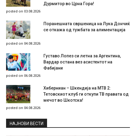
Дурмитор во Црна Гора!
posted on 03.08.2026
Поранешната свршеница на Лука Дончиќ
се откажа од тужбата за алиментација
posted on 04.08.2026
Густаво Лопез си летна за Аргентина,
Вардар остана вез асистентот на
Фабијани
posted on 06.08.2026
Хиберниан – Шкендија на МТВ 2:
Тетовскиот клуб ги откупи ТВ правата од
мечот во Шкотска!
posted on 04.08.2026
НAЈНОВИ ВЕСТИ