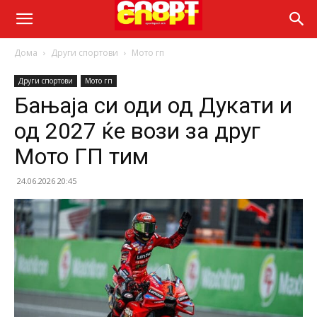
Дома
Други спортови
Мото гп
Други спортови
Мото гп
Бањаја си оди од Дукати и
од 2027 ќе вози за друг
Мото ГП тим
24.06.2026 20:45