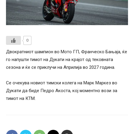
0
Двократниот шампион во Мото ГП, Франческо Бањаја, ќе
го напушти тимот на Дукати на крајот од тековната
сезона и ќе се приклучи на Априлија во 2027 година.
Се очекува новиот тимски колега на Марк Маркез во
Дукати да биде Педро Акоста, кој моментно вози за
тимот на КТМ.