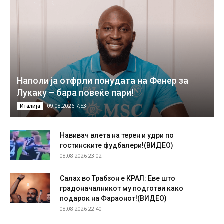
Наполи ја отфрли понудата на Фенер за
Лукаку – бара повеќе пари!
09.08.2026 7:53
Италија
Навивач влета на терен и удри по
гостинските фудбалери!(ВИДЕО)
08.08.2026 23:02
Салах во Трабзон е КРАЛ: Еве што
градоначалникот му подготви како
подарок на Фараонот!(ВИДЕО)
08.08.2026 22:40