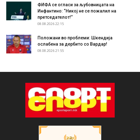
ФИФА се огласи за љубовницата на
Инфантино: “Никој не се пожалил на
претседателот!“
08.08.2026 22:15
Положани во проблеми: Шкендија
ослабена за дербито со Вардар!
08.08.2026 21:55