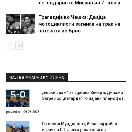
легендарното Мисано во Италија
Трагедија во Чешка: Двајца
мотоциклисти загинаа на трка на
патеката во Брно
Мото гп
НАЈПОПУЛАРНИ ВО 7 ДЕНА
„Епски срам“ за Црвена Звезда, Динамо
Загреб со „петарда“ го најави плеј-офот
posted on 04.08.2026
Го освои Мундијалот, беше најдобар
играч на СП, а сега јава коњи на