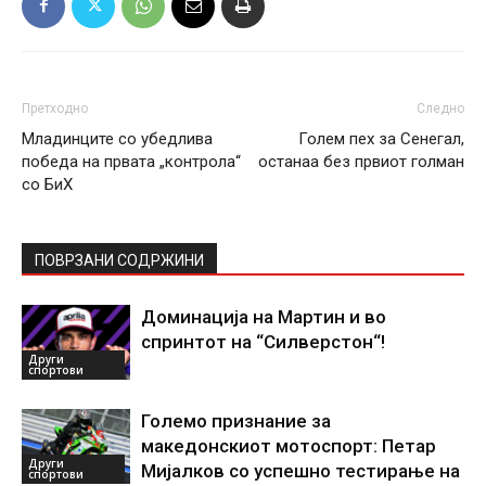
Претходно
Следно
Младинците со убедлива
Голем пех за Сенегал,
победа на првата „контрола“
останаа без првиот голман
со БиХ
ПОВРЗАНИ СОДРЖИНИ
Доминација на Мартин и во
спринтот на “Силверстон“!
Други
спортови
Големо признание за
македонскиот мотоспорт: Петар
Други
Мијалков со успешно тестирање на
спортови