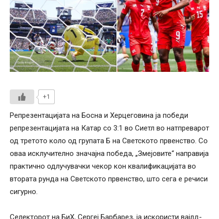
+1
Репрезентацијата на Босна и Херцеговина ја победи
репрезентацијата на Катар со 3:1 во Сиетл во натпреварот
од третото коло од групата Б на Светското првенство.
Со
оваа исклучително значајна победа, „Змејовите“ направија
практично одлучувачки чекор кон квалификацијата во
втората рунда на Светското првенство, што сега е речиси
сигурно.
Селекторот на БиХ, Сергеј Барбарез, ја искористи вајлд-