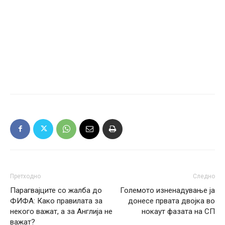
Претходно
Следно
Парагвајците со жалба до
Големото изненадување ја
ФИФА: Како правилата за
донесе првата двојка во
некого важат, а за Англија не
нокаут фазата на СП
важат?