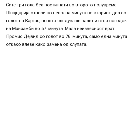
Сите три гола беа постигнати во второто полувреме.
Швајцарија отвори по неполна минута во вториот дел со
голот на Варгас, по што следуваше налет и втор погодок
на Манзамби во 57. минута. Мала неизвесност врат
Промис Дејвид со голот во 76. минута, само една минута
откако влезе како замена од клупата.