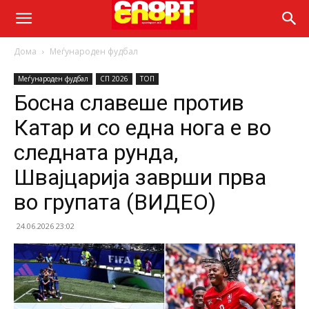
Дома
Меѓународен фудбал
Меѓународен фудбал
СП 2026
ТОП
Босна славеше против
Катар и со една нога е во
следната рунда,
Швајцарија заврши прва
во групата (ВИДЕО)
24.06.2026 23:02