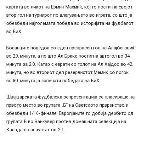
картата во ликот на Ермин Махмиќ, кој го постигна својот
втор гол на турнирот по влегувањето во играта, со што ја
обезбеди најголемата победа во историјата на фудбалот
во БиХ.
Босанците поведоа со еден прекрасен гол на Алајбеговиќ
во 29. минута, а по што Ал Браке постигна автогол во 34.
минута за 2:0. Катар с еврати со голот на Ал Хајдос во 42.
минута, но во вториот дел резервистот Мемиќ со погок
во 80. минута ја запечати победата на БиХ.
Швајцарската фудбалска репрезентација се пласираше на
првото место во групата „Б“ на Светското првренство и
обезбеди 1/16-финале. Европјаните го добија дербито од
групата Б во Ванкувер против домашната селекција на
Канада со резултат од 2:1.