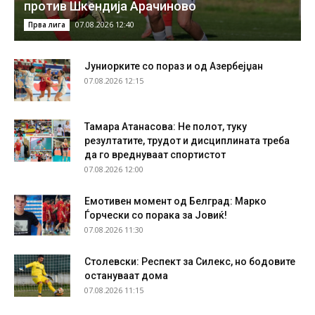
против Шкендија Арачиново
07.08.2026 12:40
Прва лига
Јуниорките со пораз и од Азербејџан
07.08.2026 12:15
Тамара Атанасова: Не полот, туку
резултатите, трудот и дисциплината треба
да го вреднуваат спортистот
07.08.2026 12:00
Емотивен момент од Белград: Марко
Ѓорчески со порака за Јовиќ!
07.08.2026 11:30
Столевски: Респект за Силекс, но бодовите
остануваат дома
07.08.2026 11:15