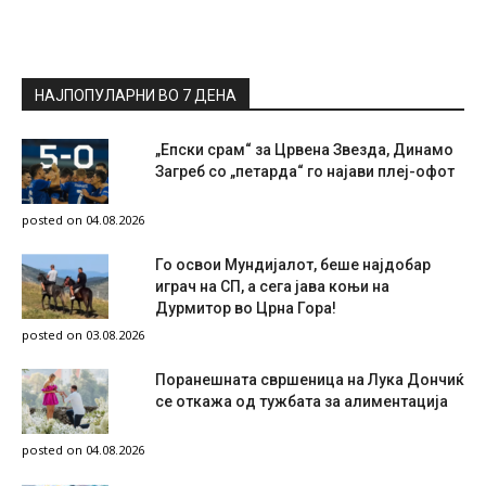
НАЈПОПУЛАРНИ ВО 7 ДЕНА
„Епски срам“ за Црвена Звезда, Динамо
Загреб со „петарда“ го најави плеј-офот
posted on 04.08.2026
Го освои Мундијалот, беше најдобар
играч на СП, а сега јава коњи на
Дурмитор во Црна Гора!
posted on 03.08.2026
Поранешната свршеница на Лука Дончиќ
се откажа од тужбата за алиментација
posted on 04.08.2026