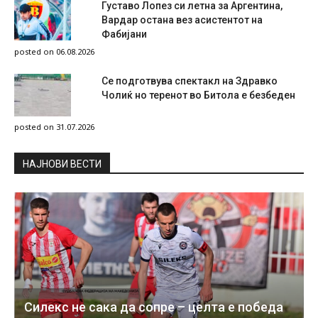
Густаво Лопез си летна за Аргентина,
Вардар остана вез асистентот на
Фабијани
posted on 06.08.2026
Се подготвува спектакл на Здравко
Чолиќ но теренот во Битола е безбеден
posted on 31.07.2026
НAЈНОВИ ВЕСТИ
Силекс не сака да сопре – целта е победа