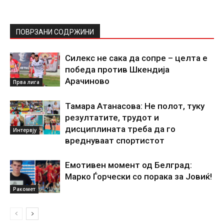
ПОВРЗАНИ СОДРЖИНИ
Силекс не сака да сопре – целта е
победа против Шкендија
Арачиново
Прва лига
Тамара Атанасова: Не полот, туку
резултатите, трудот и
дисциплината треба да го
Интервју
вреднуваат спортистот
Емотивен момент од Белград:
Марко Ѓорчески со порака за Јовиќ!
Ракомет