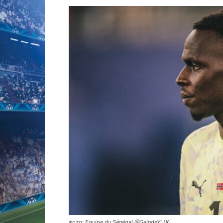
фото: Equipe du Sénégal @GaindeYi (X)