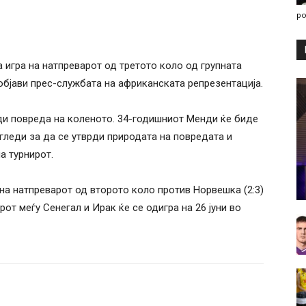
po
игра на натпреварот од третото коло од групната
објави прес-службата на африканската репрезентација.
ди повреда на коленото. 34-годишниот Менди ќе биде
леди за да се утврди природата на повредата и
а турнирот.
на натпреварот од второто коло против Норвешка (2:3)
от меѓу Сенегал и Ирак ќе се одигра на 26 јуни во