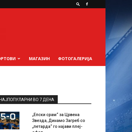
ОРТОВИ
МАГАЗИН
ФОТОГАЛЕРИЈА
НАЈПОПУЛАРНИ ВО 7 ДЕНА
„Епски срам“ за Црвена
Звезда, Динамо Загреб со
„петарда“ го најави плеј-