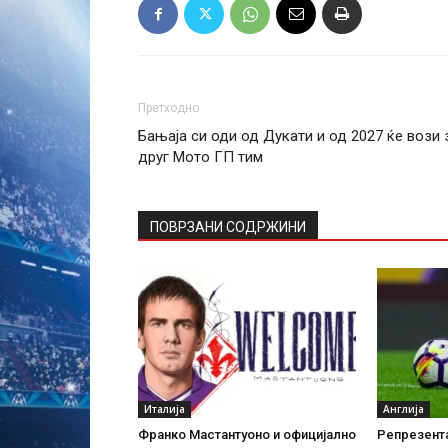
Претходно
Бањаја си оди од Дукати и од 2027 ќе вози 
друг Мото ГП тим
ПОВРЗАНИ СОДРЖИНИ
Италија
Англија
Франко Мастантуоно и официјално
Репрезента