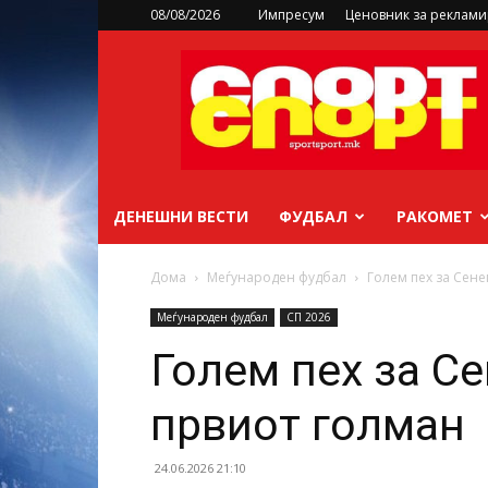
08/08/2026
Импресум
Ценовник за реклам
sportsport.mk
ДЕНЕШНИ ВЕСТИ
ФУДБАЛ
РАКОМЕТ
Дома
Меѓународен фудбал
Голем пех за Сене
Меѓународен фудбал
СП 2026
Голем пех за Се
првиот голман
24.06.2026 21:10