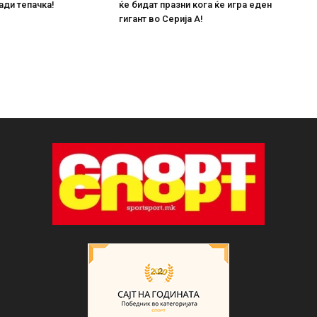
ади тепачка!
ќе бидат празни кога ќе игра еден
гигант во Серија А!