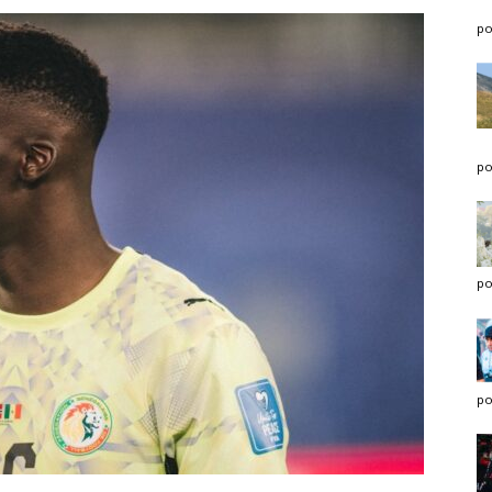
po
po
po
po