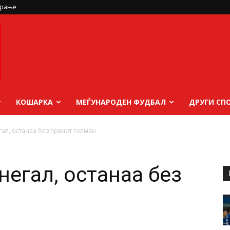
ирање
КОШАРКА
МЕЃУНАРОДЕН ФУДБАЛ
ДРУГИ СП
гал, останаа без првиот голман
негал, останаа без