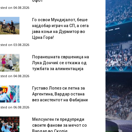
офот
sted on 04.08.2026
Го освои Мундијалот, беше
најдобар играч на СП, а сега
јава коњи на Дурмитор во
Црна Гора!
sted on 03.08.2026
Поранешната свршеница на
Лука Дончиќ се откажа од
тужбата за алиментација
sted on 04.08.2026
Густаво Лопез си летна за
Аргентина, Вардар остана
вез асистентот на Фабијани
sted on 06.08.2026
Мелсунген ги предупреди
своите фанови за мечот со
Вардар во Скопје