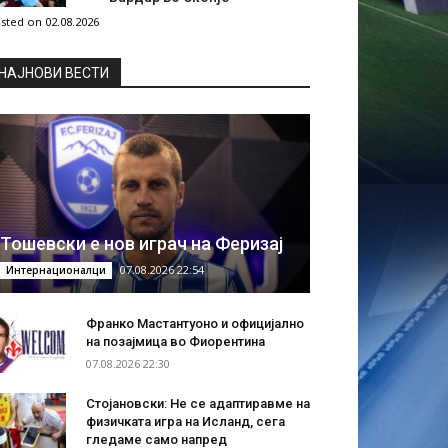
sted on 02.08.2026
НAЈНОВИ ВЕСТИ
Тошевски е нов играч на Феризај
07.08.2026 22:54
Интернационалци
Франко Мастантуоно и официјално
на позајмица во Фиорентина
07.08.2026 22:30
Стојановски: Не се адаптиравме на
физичката игра на Исланд, сега
гледаме само напред