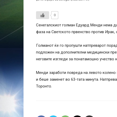
0
Сенегалскиот голман Едуард Менди нема да 
фаза на Светското првенство против Ирак, 
Голманот ќе го пропушти натпреварот пора
подложен на дополнителни медицински прег
неговите изгледи за понатамошно учество н
Менди заработи повреда на левото колено 
и беше заменет во 63-тата минута.
Натпревар
Торонто.