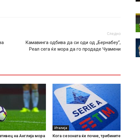
Следно
за
Камавинга одбива да си оди од „Бернабеу“,
Реал сега ќе мора да го продаде Чуамени
Италија
тивец на Англија мора
Кога сезоната ќе почне, трибините