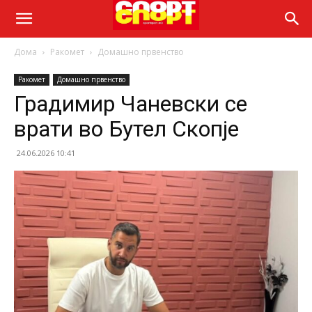
Дома
Ракомет
Домашно првенство
Ракомет
Домашно првенство
Градимир Чаневски се
врати во Бутел Скопје
24.06.2026 10:41