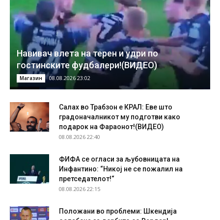
Навивач влета на терен и удри по
гостинските фудбалери!(ВИДЕО)
08.08.2026 23:02
Магазин
Салах во Трабзон е КРАЛ: Еве што
градоначалникот му подготви како
подарок на Фараонот!(ВИДЕО)
08.08.2026 22:40
ФИФА се огласи за љубовницата на
Инфантино: “Никој не се пожалил на
претседателот!“
08.08.2026 22:15
Положани во проблеми: Шкендија