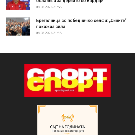
ослабена за дербито со Вардар!
08.08.2026 21:55
Брегалница со победничко селфи: „Сините“
покажаа сила!
08.08.2026 21:35