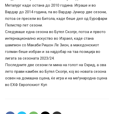
Металург каде остана до 2010 година. Играше и во
Вардар до 2014 година, па во Вардар Јуниор две сезони,
потоа се пресели во Битола, каде беше дел од Еурофарм
Пелистер пет сезони.
Следуваше една сезона во Бутел Скопје, потоа и првото
интернационално искуство во Израел, каде стана
шампион со Макаби Ришон Ле Зион, а македонскиот
голман беше избран и за најдобар на таа позиција во
лигата за сезоната 2023/24.
Последните две сезони ги мина на голот на Охрид, а ова
лето прави камбек во Бутел Скопје, кој во новата сезона
освен на домашна сцена, ќе игра и на меѓународна сцена
во ЕХФ Европскиот Куп