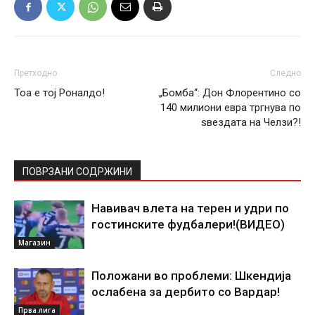
Претходно
Следно
Тоа е тој Роналдо!
„Бомба“: Дон Флорентино со
140 милиони евра тргнува по
ѕвездата на Челзи?!
ПОВРЗАНИ СОДРЖИНИ
Навивач влета на терен и удри по
гостинските фудбалери!(ВИДЕО)
Магазин
Положани во проблеми: Шкендија
ослабена за дербито со Вардар!
Прва лига