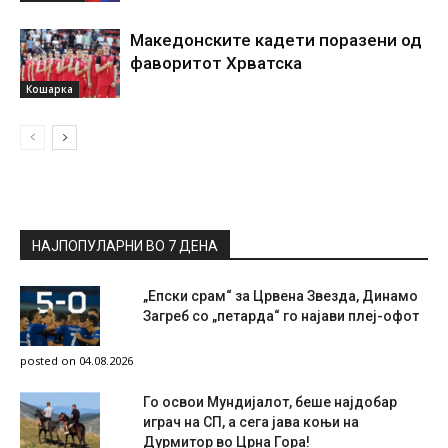
Македонските кадети поразени од
фаворитот Хрватска
Кошарка
НАЈПОПУЛАРНИ ВО 7 ДЕНА
„Епски срам“ за Црвена Звезда, Динамо
Загреб со „петарда“ го најави плеј-офот
posted on 04.08.2026
Го освои Мундијалот, беше најдобар
играч на СП, а сега јава коњи на
Дурмитор во Црна Гора!