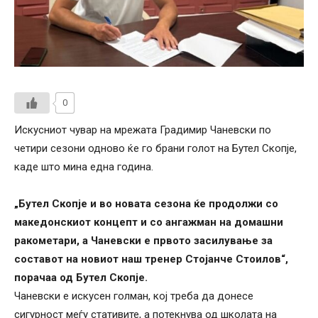
0
Искусниот чувар на мрежата Градимир Чаневски по
четири сезони одново ќе го брани голот на Бутел Скопје,
каде што мина една година.
„Бутел Скопје и во новата сезона ќе продолжи со
македонскиот концепт и со ангажман на домашни
ракометари, а Чаневски е првото засилување за
составот на новиот наш тренер Стојанче Стоилов“,
порачаа од Бутел Скопје.
Чаневски е искусен голман, кој треба да донесе
сигурност меѓу стативите, а потекнува од школата на