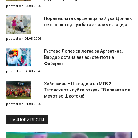
posted on 03.08.2026
Поранешната свршеница на Лука Дончиќ
се откажа од тужбата за алиментација
posted on 04.08.2026
Густаво Лопез си летна за Аргентина,
Вардар остана вез асистентот на
Фабијани
posted on 06.08.2026
Хиберниан – Шкендија на МТВ 2:
Тетовскиот клуб ги откупи ТВ правата од
мечот во Шкотска!
posted on 04.08.2026
НAЈНОВИ ВЕСТИ