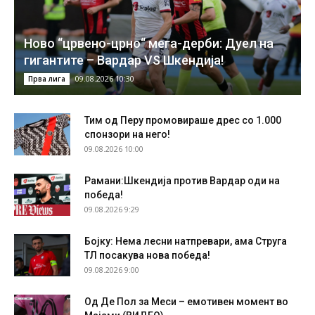
Ново “црвено-црно“ мега-дерби: Дуел на
гигантите – Вардар VS Шкендија!
09.08.2026 10:30
Прва лига
Тим од Перу промовираше дрес со 1.000
спонзори на него!
09.08.2026 10:00
Рамани:Шкендија против Вардар оди на
победа!
09.08.2026 9:29
Бојку: Нема лесни натпревари, ама Струга
ТЛ посакува нова победа!
09.08.2026 9:00
Од Де Пол за Меси – емотивен момент во