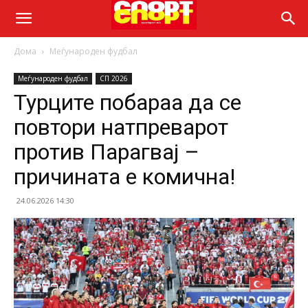
Дома
Меѓународен фудбал
Меѓународен фудбал
СП 2026
Турците побараа да се
повтори натпреварот
против Парагвај –
причината е комична!
24.06.2026 14:30