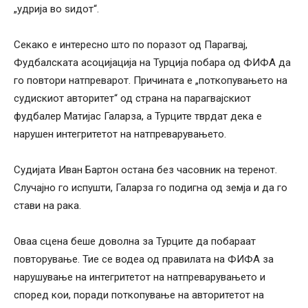
„удрија во ѕидот“.
Секако е интересно што по поразот од Парагвај,
Фудбалската асоцијација на Турција побара од ФИФА да
го повтори натпреварот. Причината е „поткопувањето на
судискиот авторитет“ од страна на парагвајскиот
фудбалер Матијас Галарза, а Турците тврдат дека е
нарушен интегритетот на натпреварувањето.
Судијата Иван Бартон остана без часовник на теренот.
Случајно го испушти, Галарза го подигна од земја и да го
стави на рака.
Оваа сцена беше доволна за Турците да побараат
повторување. Тие се водеа од правилата на ФИФА за
нарушување на интегритетот на натпреварувањето и
според кои, поради поткопување на авторитетот на