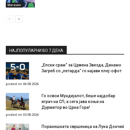
Магазин
НАЈПОПУЛАРНИ ВО 7 ДЕНА
„Епски срам“ за Црвена Звезда, Динамо
Загреб со „петарда“ го најави плеј-офот
posted on 04.08.2026
Го освои Мундијалот, беше најдобар
играч на СП, а сега јава коњи на
Дурмитор во Црна Гора!
posted on 03.08.2026
Поранешната свршеница на Лука Дончиќ