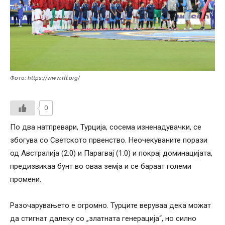
Фото: https://www.tff.org/
0
По два натпревари, Турција, сосема изненадувачки, се
збогува со Светското првенство. Неочекуваните порази
од Австралија (2:0) и Парагвај (1:0) и покрај доминацијата,
предизвикаа бунт во оваа земја и се бараат големи
промени.
Разочарувањето е огромно. Турците веруваа дека можат
да стигнат далеку со „златната генерација“, но силно