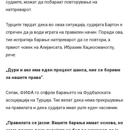
судиите, можат да побараат повторување на
натпреварот.
Турците тврдат дека во оваа ситуација, судијата Бартон е
спречен да ја води играта на правилен начин. Поради ова,
тие испратија барање натпреварот да се повтори, а
првиот човек на Алијансата, Ибрахим Хаџиосманоглу,
рече:
„Дури и ако има еден процент шанса, ние се бориме
за нашите права“.
Сепак, ФИФА го отфрли барањето на Фудбалската
асоцијација на Турција. Тие велат дека нема прекршување
на правилата и дека судијата имал уште еден часовник.
„Правилата се јасни: Вашите барања имаат основа, но