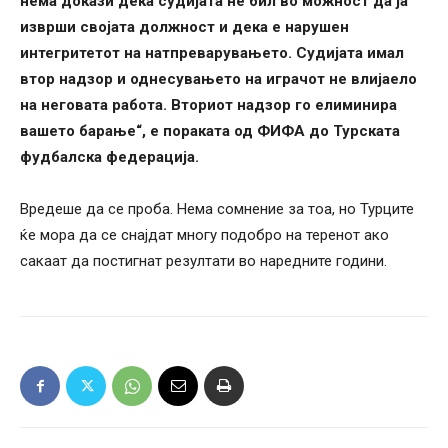
нема докази дека судијата не бил во можност да ја
изврши својата должност и дека е нарушен
интегритетот на натпреварувањето. Судијата имал
втор надзор и однесувањето на играчот не влијаело
на неговата работа. Вториот надзор го елиминира
вашето барање“, е пораката од ФИФА до Турската
фудбалска федерација.
Вредеше да се проба. Нема сомнение за тоа, но Турците
ќе мора да се снајдат многу подобро на теренот ако
сакаат да постигнат резултати во наредните години.