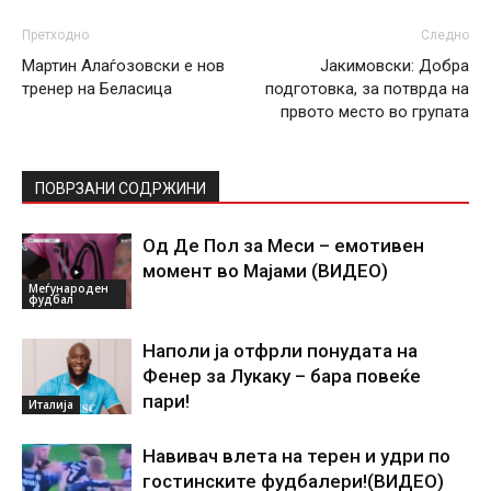
Претходно
Следно
Мартин Алаѓозовски е нов
Јакимовски: Добра
тренер на Беласица
подготовка, за потврда на
првото место во групата
ПОВРЗАНИ СОДРЖИНИ
Од Де Пол за Меси – емотивен
момент во Мајами (ВИДЕО)
Меѓународен
фудбал
Наполи ја отфрли понудата на
Фенер за Лукаку – бара повеќе
пари!
Италија
Навивач влета на терен и удри по
гостинските фудбалери!(ВИДЕО)