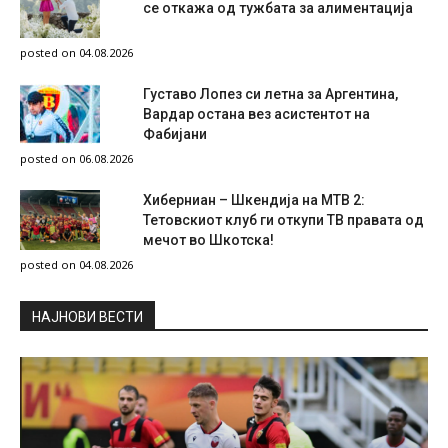
се откажа од тужбата за алиментација
posted on 04.08.2026
Густаво Лопез си летна за Аргентина,
Вардар остана вез асистентот на
Фабијани
posted on 06.08.2026
Хиберниан – Шкендија на МТВ 2:
Тетовскиот клуб ги откупи ТВ правата од
мечот во Шкотска!
posted on 04.08.2026
НAЈНОВИ ВЕСТИ