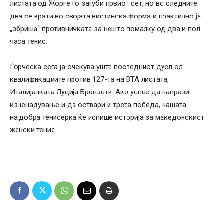
листата од Жорге го загуби првиот сет, но во следните
два се врати во својата вистинска форма и практично ја
„збриша“ противничката за нешто помалку од два и пол
часа тенис.
Ѓорческа сега ја очекува уште последниот дуел од
квалификациите против 127-та на ВТА листата,
Италијанката Луција Бронзети. Ако успее да направи
изненадување и да оствари и трета победа, нашата
најдобра тенисерка ќе испише историја за македонскиот
женски тенис.