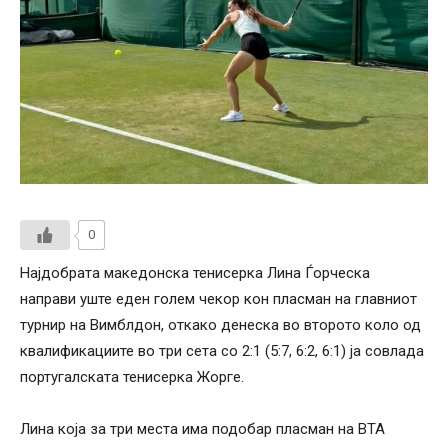
0
Најдобрата македонска тенисерка Лина Ѓорческа
направи уште еден голем чекор кон пласман на главниот
турнир на Вимблдон, откако денеска во второто коло од
квалификациите во три сета со 2:1 (5:7, 6:2, 6:1) ја совлада
португалската тенисерка Жорге.
Лина која за три места има подобар пласман на ВТА