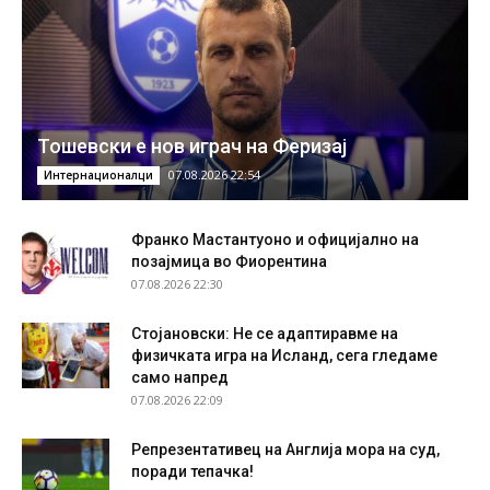
Тошевски е нов играч на Феризај
07.08.2026 22:54
Интернационалци
Франко Мастантуоно и официјално на
позајмица во Фиорентина
07.08.2026 22:30
Стојановски: Не се адаптиравме на
физичката игра на Исланд, сега гледаме
само напред
07.08.2026 22:09
Репрезентативец на Англија мора на суд,
поради тепачка!