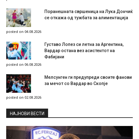
Поранешната свршеница на Лука Дончиќ
се откажа од тужбата за алиментација
posted on 04.08.2026
Густаво Лопез си летна за Аргентина,
Вардар остана вез асистентот на
Фабијани
posted on 06.08.2026
Мелсунген ги предупреди своите фанови
за мечот со Вардар во Скопје
posted on 02.08.2026
НAЈНОВИ ВЕСТИ