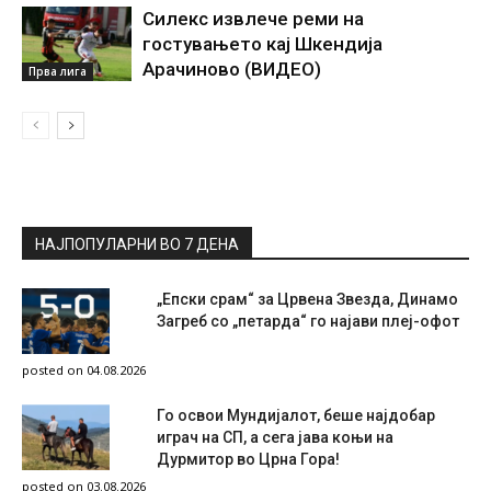
Силекс извлече реми на
гостувањето кај Шкендија
Арачиново (ВИДЕО)
Прва лига
НАЈПОПУЛАРНИ ВО 7 ДЕНА
„Епски срам“ за Црвена Звезда, Динамо
Загреб со „петарда“ го најави плеј-офот
posted on 04.08.2026
Го освои Мундијалот, беше најдобар
играч на СП, а сега јава коњи на
Дурмитор во Црна Гора!
posted on 03.08.2026