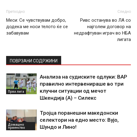
Претходно
Следно
Меси: Се чувствувам добро,
Ривс останува во ЛА со
додека ме носи телото ќе се
најголем договор на
забавувам
недрафтуван играч во НБА
лигата
ПОВРЗАНИ СОДРЖИНИ
Анализа на судиските одлуки: ВАР
правилно интервенираше во три
клучни ситуации од мечот
Прва лига
Шкендија (А) – Силекс
Тројца поранешни македонски
селектори на едно место: Вујо,
Домашно
Шундо и Лино!
првенство