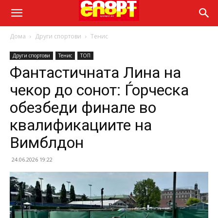
Дома
Други спортови
Тенис
Други спортови
Тенис
ТОП
Фантастичната Лина на
чекор до сонот: Ѓорческа
обезбеди финале во
квалификациите на
Вимблдон
24.06.2026 19:22