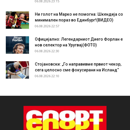
06.08.2026 23:15
Ни голот на Марко не помогна: Шкендија со
минимален пораз во Единбург!(ВИДЕО)
06.08.2026 22:57
Официјално: Легендарниот Диего Форлан е
нов селектор на Уругвај(ФОТО)
06.08.2026 22:30
Стојановски: „Го направивме првиот чекор,
сега целосно сме фокусирани на Исланд“
06.08.2026 22:10