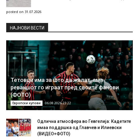
posted on 31.07.2026
НAЈНОВИ ВЕСТИ
Тетовци има за што да жалат, ама
реваншот го играат пред своите фанови
(ФОТО)
06.08.2026 23:22
Европски купови
Одлична атмосфера во Гевгелија: Кадетите
имаа поддршка од Главчев и Илиевски
(ВИДЕО+ФОТО)