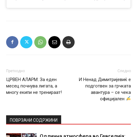
Претходно
Следно
ЦРВЕН АЛАРМ: За еден
И Ненад Димитријевиќ е
месец почнува лигата, а
подготвен за грчката
многу екипи не тренираат!
авантура – се чека
официјален
ПОВРЗАНИ СОДРЖИНИ
Одлична атмосфера во Гевгелија: