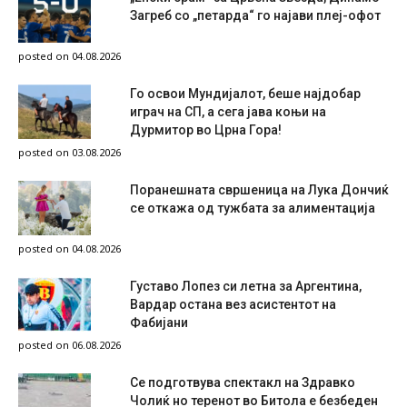
Загреб со „петарда“ го најави плеј-офот
posted on 04.08.2026
Го освои Мундијалот, беше најдобар
играч на СП, а сега јава коњи на
Дурмитор во Црна Гора!
posted on 03.08.2026
Поранешната свршеница на Лука Дончиќ
се откажа од тужбата за алиментација
posted on 04.08.2026
Густаво Лопез си летна за Аргентина,
Вардар остана вез асистентот на
Фабијани
posted on 06.08.2026
Се подготвува спектакл на Здравко
Чолиќ но теренот во Битола е безбеден