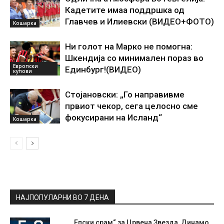
Кадетите имаа поддршка од
Главчев и Илиевски (ВИДЕО+ФОТО)
Кошарка
Ни голот на Марко не помогна:
Шкендија со минимален пораз во
Европски
Единбург!(ВИДЕО)
купови
Стојановски: „Го направивме
првиот чекор, сега целосно сме
фокусирани на Исланд“
Кошарка
НАЈПОПУЛАРНИ ВО 7 ДЕНА
„Епски срам“ за Црвена Звезда, Динамо