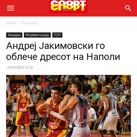
Дома
Кошарка
Кошарка
Репрезентација
ТОП
Андреј Јакимовски го
облече дресот на Наполи
25.06.2026 12:22