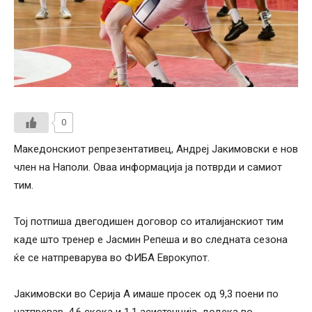
0
Македонскиот репрезентативец, Андреј Јакимовски е нов
член на Наполи. Оваа информација ја потврди и самиот
тим.
Тој потпиша двегодишен договор со италијанскиот тим
каде што тренер е Јасмин Репеша и во следната сезона
ќе се натпреварува во ФИБА Еврокупот.
Јакимовски во Серија А имаше просек од 9,3 поени по
натпревар, 4,6 скока и 1,1 асистенција, додека во