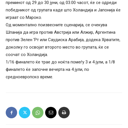
преминот од 29 до 30 јуни, од 03.00 часот, ќе се одреди
победникот од групата каде што Холандија и Јапонија ќе
играат со Мароко.
Од моментално поизвесните сценарија, се очекува
Шпанија да игра против Австрија или Алжир, Аргентина
против Зелен ’Рт или Саудиска Арабија, додека Хрватите,
доколку го освојат второто место во групата, ќе се
соочат со Холандија.
1/16 финалето ќе трае до ноќта помеѓу 3 и 4 јули, а 1/8
финалето ќе започне вечерта на 4 јули, по
средноевропско време.