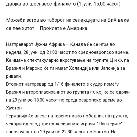
двојка во шеснаесетфиналето (1 јули, 15:00 часот).
Можеби затоа во таборот на селекцијата на БиХ веќе
се пее хитот – Проклета е Америка.
Натпреварот Јужна Африка – Канада ќе се игра во
недела, 28 јуни, од 21:00 часот по средноевропско време.
Ќе имаме спектакуларно вкрстување на групите Ц и Ф, па
Бразил и Мароко ќе ги имаат Холандија или Јапонија за
ривали.
Вториот натпревар од 1/16 финалето е судир помеѓу
Бразил и второпласираниот во групата Ф, кој ќе се одржи
на 29 јуни во 18:00 часот по средноевропско време во
Хјустон.
Германија ќе влезе на теренот како победник на групата,
чекајќи еден од третопласираните играчи. “Панцерите“
започнуваат на 29 јуни во 22:30 часот во Бостон. На