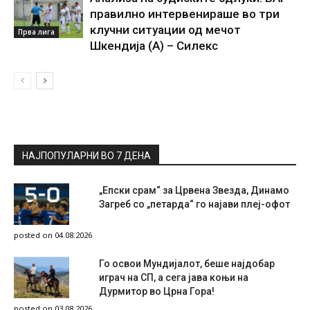
правилно интервенираше во три
клучни ситуации од мечот
Прва лига
Шкендија (А) – Силекс
НАЈПОПУЛАРНИ ВО 7 ДЕНА
„Епски срам“ за Црвена Звезда, Динамо
Загреб со „петарда“ го најави плеј-офот
posted on 04.08.2026
Го освои Мундијалот, беше најдобар
играч на СП, а сега јава коњи на
Дурмитор во Црна Гора!
posted on 03.08.2026