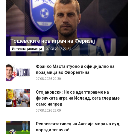
Тошевски е нов играч на Феризај
07.08.2026 22:54
Интернационалци
Франко Мастантуоно и официјално на
позајмица во Фиорентина
07.08.2026 22:30
Стојановски: Не се адаптиравме на
физичката игра на Исланд, сега гледаме
само напред
07.08.2026 22:09
Репрезентативец на Англија мора на суд,
поради тепачка!