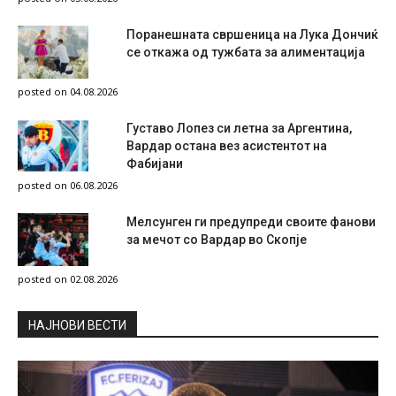
Поранешната свршеница на Лука Дончиќ
се откажа од тужбата за алиментација
posted on 04.08.2026
Густаво Лопез си летна за Аргентина,
Вардар остана вез асистентот на
Фабијани
posted on 06.08.2026
Мелсунген ги предупреди своите фанови
за мечот со Вардар во Скопје
posted on 02.08.2026
НAЈНОВИ ВЕСТИ