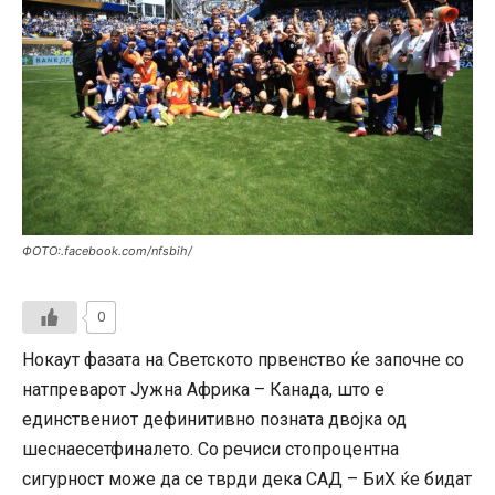
ФОТО:.facebook.com/nfsbih/
0
Нокаут фазата на Светското првенство ќе започне со
натпреварот Јужна Африка – Канада, што е
единствениот дефинитивно позната двојка од
шеснаесетфиналето. Со речиси стопроцентна
сигурност може да се тврди дека САД – БиХ ќе бидат