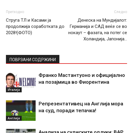
Претходно
Следно
Струга ТЛ и Касами ја
Денеска на Мундијалот:
продолжија соработката до
Германија и САД веќе се во
2028!(ФОТО)
нокаут – фазата, на потег се
Холандија, Јапонија…
ПОВРЗАНИ СОДРЖИНИ
Франко Мастантуоно и официјално
на позајмица во Фиорентина
Италија
Репрезентативец на Англија мора
на суд, поради тепачка!
Англија
Анализа на судиските одлуки: ВАР