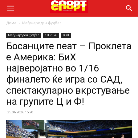
Дома
Меѓународен фудбал
Меѓународен фудбал
СП 2026
ТОП
Босанците пеат – Проклета
е Америка: БиХ
најверојатно во 1/16
финалето ќе игра со САД,
спектакуларно вкрстување
на групите Ц и Ф!
25.06.2026 15:20