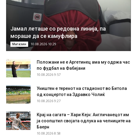
Јамал леташе со редовна линија, па
мораше да се камуфлира
10.08.2026 10:29
Магазин
Положани не е Аргетинец ама му одржа час
по фудбал на Фабијани
10.08.2026 9:57
Уништен е теренот на стадионот во Битола
од концертот на Здравко Чолиќ
10.08.2026 9:27
Крај на сагата – Хари Кејн: Англичанецот им
ја соопштил својата одлука на челниците на
Баерн
10.08.2026 8:58