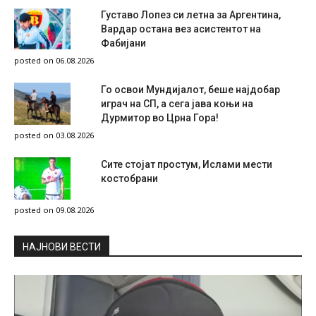
Густаво Лопез си летна за Аргентина,
Вардар остана вез асистентот на
Фабијани
posted on 06.08.2026
Го освои Мундијалот, беше најдобар
играч на СП, а сега јава коњи на
Дурмитор во Црна Гора!
posted on 03.08.2026
Сите стојат простум, Ислами мести
костобрани
posted on 09.08.2026
НAЈНОВИ ВЕСТИ