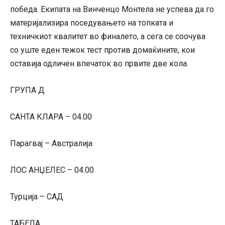
победа. Екипата на Винченцо Монтела не успева да го
материјализира поседувањето на топката и
техничкиот квалитет во финалето, а сега се соочува
со уште еден тежок тест против домаќините, кои
оставија одличен впечаток во првите две кола.
ГРУПА Д
САНТА КЛАРА – 04.00
Парагвај – Австралија
ЛОС АНЏЕЛЕС – 04.00
Турција – САД
ТАБЕЛА