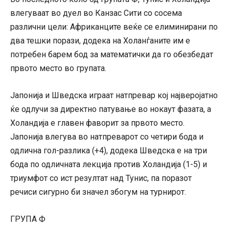
влегуваат во дуел во Канзас Сити со сосема
различни цели: Африканците веќе се елиминирани по
два тешки порази, додека на Холанѓаните им е
потребен барем бод за математички да го обезбедат
првото место во групата.
Јапонија и Шведска играат натпревар кој најверојатно
ќе одлучи за директно патување во нокаут фазата, а
Холандија е главен фаворит за првото место.
Јапонија влегува во натпреварот со четири бода и
одлична гол-разлика (+4), додека Шведска е на три
бода по одличната лекција против Холандија (1-5) и
триумфот со ист резултат над Тунис, па поразот
речиси сигурно би значел збогум на турнирот.
ГРУПА Ф