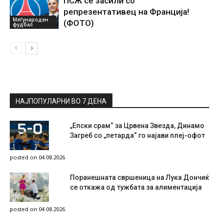
ПСЖ се засили со
репрезентативец на Франција!
Меѓународен
(ФОТО)
фудбал
НАЈПОПУЛАРНИ ВО 7 ДЕНА
„Епски срам“ за Црвена Звезда, Динамо
Загреб со „петарда“ го најави плеј-офот
posted on 04.08.2026
Поранешната свршеница на Лука Дончиќ
се откажа од тужбата за алиментација
posted on 04.08.2026