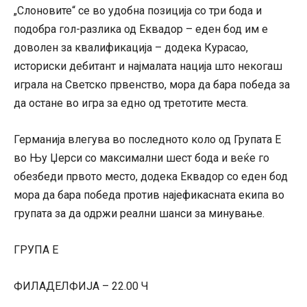
„Слоновите“ се во удобна позиција со три бода и
подобра гол-разлика од Еквадор – еден бод им е
доволен за квалификација – додека Курасао,
историски дебитант и најмалата нација што некогаш
играла на Светско првенство, мора да бара победа за
да остане во игра за едно од третотите места.
Германија влегува во последното коло од Групата Е
во Њу Џерси со максимални шест бода и веќе го
обезбеди првото место, додека Еквадор со еден бод
мора да бара победа против најефикасната екипа во
групата за да одржи реални шанси за минување.
ГРУПА Е
ФИЛАДЕЛФИЈА – 22.00 Ч