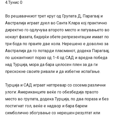
4.Тунис 0
Во решавачкиот трет круг од Групата Д, Парагвај и
Австралија играат дуел во Санта Клара кој практично
директно го одлучува второто место и патувањето во
нокаут фазата, бидејќи обете репрезентации имаат по
три бода по првите две кола. Нерешено е доволно за
Австралија да го потврди пласманот, додека Парагвај,
по шокантниот пораз од 1-4 од САД и вредна победа
над Турција, мора да бара целосен плен за да ги
прескокне своите ривали и да избегне испаѓање.
Турција и САД играат натпревар со сосема различни
улоги: Американците веќе го обезбедија првото
место во групата, додека Турција, по два пораза и без
постигнат гол, веќе е надвор и бара барем
симболично збогување со нерешен резултат или