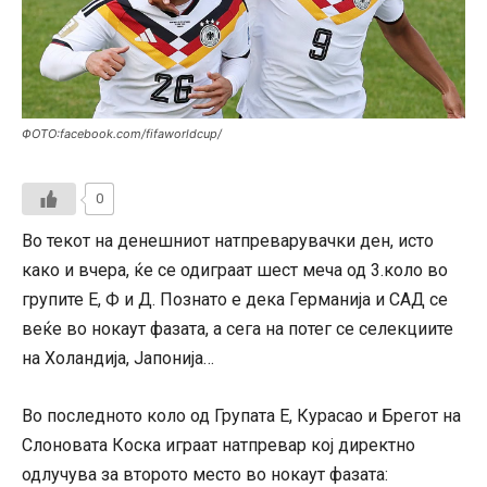
ФОТО:facebook.com/fifaworldcup/
0
Во текот на денешниот натпреварувачки ден, исто
како и вчера, ќе се одиграат шест меча од 3.коло во
групите Е, Ф и Д. Познато е дека Германија и САД се
веќе во нокаут фазата, а сега на потег се селекциите
на Холандија, Јапонија…
Во последното коло од Групата Е, Курасао и Брегот на
Слоновата Коска играат натпревар кој директно
одлучува за второто место во нокаут фазата: