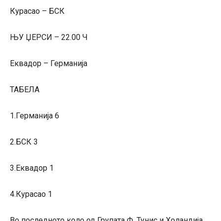
Курасао – БСК
ЊУ ЏЕРСИ – 22.00 Ч
Еквадор – Германија
ТАБЕЛА
1.Германија 6
2.БСК 3
3.Еквадор 1
4.Курасао 1
Во последното коло од Групата Ф, Тунис и Холандија