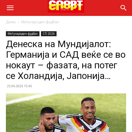
Дома
Меѓународен фудбал
Меѓународен фудбал
СП 2026
Денеска на Мундијалот:
Германија и САД веќе се во
нокаут – фазата, на потег
се Холандија, Јапонија…
25.06.2026 15:45