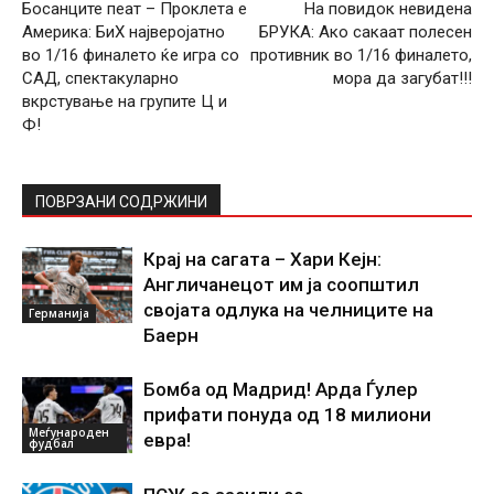
Босанците пеат – Проклета е
На повидок невидена
Америка: БиХ најверојатно
БРУКА: Ако сакаат полесен
во 1/16 финалето ќе игра со
противник во 1/16 финалето,
САД, спектакуларно
мора да загубат!!!
вкрстување на групите Ц и
Ф!
ПОВРЗАНИ СОДРЖИНИ
Крај на сагата – Хари Кејн:
Англичанецот им ја соопштил
својата одлука на челниците на
Германија
Баерн
Бомба од Мадрид! Арда Ѓулер
прифати понуда од 18 милиони
Меѓународен
евра!
фудбал