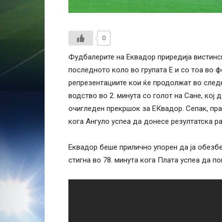
0
Фудбалерите на Еквадор приредија вистинск
последното коло во групата Е и со тоа во 
репрезентациите кои ќе продолжат во следн
водство во 2. минута со голот на Сане, кој
очигледен прекршок за ЕКвадор. Сепак, пр
кога Ангуло успеа да донесе резултатска ра
Еквадор беше прилично упорен да ја обезбе
стигна во 78. минута кога Плата успеа да по