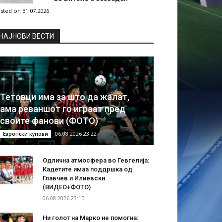
sted on 31.07.2026
НAЈНОВИ ВЕСТИ
Тетовци има за што да жалат,
ама реваншот го играат пред
своите фанови (ФОТО)
06.08.2026 23:22
Европски купови
Одлична атмосфера во Гевгелија:
Кадетите имаа поддршка од
Главчев и Илиевски
(ВИДЕО+ФОТО)
06.08.2026 23:15
Ни голот на Марко не помогна: