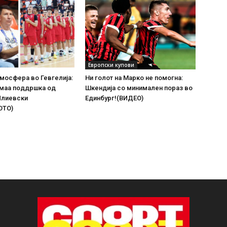
Европски купови
мосфера во Гевгелија:
Ни голот на Марко не помогна:
имаа поддршка од
Шкендија со минимален пораз во
Илиевски
Единбург!(ВИДЕО)
ОТО)