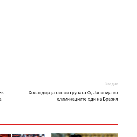
Следно
ик
Холандија ја освои групата Ф, Јапонија во
а
елиминациите оди на Бразил