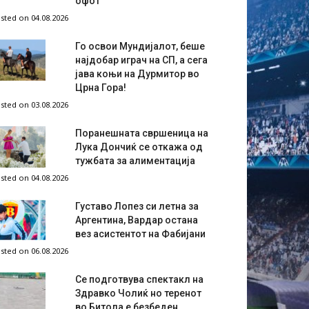
офот
sted on 04.08.2026
Го освои Мундијалот, беше
најдобар играч на СП, а сега
јава коњи на Дурмитор во
Црна Гора!
sted on 03.08.2026
Поранешната свршеница на
Лука Дончиќ се откажа од
тужбата за алиментација
sted on 04.08.2026
Густаво Лопез си летна за
Аргентина, Вардар остана
вез асистентот на Фабијани
sted on 06.08.2026
Се подготвува спектакл на
Здравко Чолиќ но теренот
во Битола е безбеден