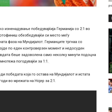
po
о изненадување победувајќија Германија со 2:1 во
фотофиниш обезбедувајќи си место меѓу
ата фаза на Мундијалот. Германците тргнаа со
 дојде по еден контроверзен момент и недосуден
авдата беше задоволена само неколку минути подоцна
мнотежа погодувајќи за 1:1.
ди победата која го остава на Мундијалот и истата
годи во мрежата на Нојер за 2:1.