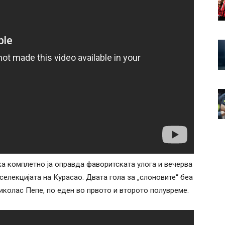
ка комплетно ја оправда фаворитската улога и вечерва
селекцијата на Курасао. Двата гола за „слоновите“ беа
иколас Пепе, по еден во првото и второто полувреме.