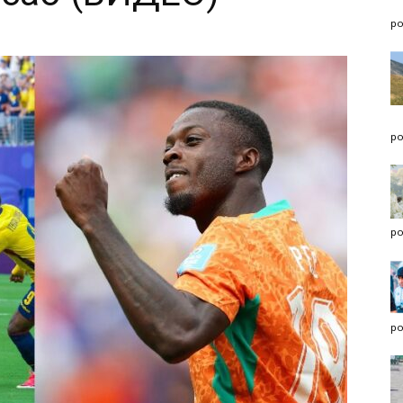
po
po
po
po