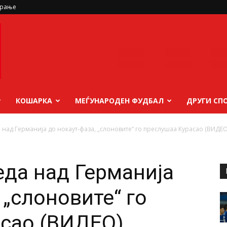
ирање
КОШАРКА
МЕЃУНАРОДЕН ФУДБАЛ
ДРУГИ СП
 над Германија до нокаут-фаза, „слоновите“ го преслушаа Курасао (ВИДЕО
еда над Германија
 „слоновите“ го
асао (ВИДЕО)