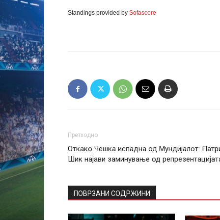
Standings provided by
Sofascore
Претходно
Откако Чешка испадна од Мундијалот: Патр
Шик најави заминување од репрезентацијат
ПОВРЗАНИ СОДРЖИНИ