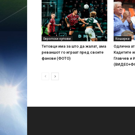
Европски купови
Кошарка
Тетовци има за што да жалат, ама
Одлична ат
реваншот го играат пред своите
Кадетите 
фанови (ФОТО)
Главчев и 
(ВИДЕО+Ф