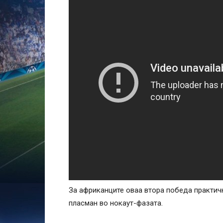
За африканците оваа втора победа практичн
пласман во нокаут-фазата.