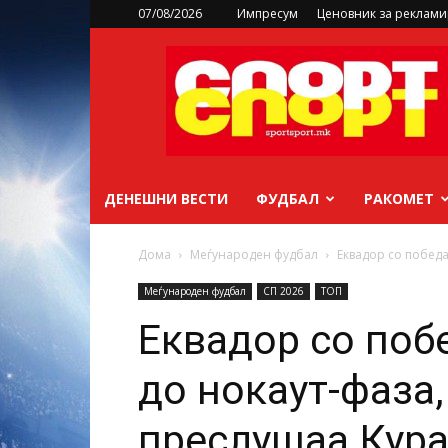
07/08/2026
Импресум
Ценовник за реклам
sportsport.mk
ДЕНЕШНИ ВЕСТИ
ФУДБАЛ
РАКОМЕТ
Дома
Меѓународен фудбал
Еквадор со победа
Меѓународен фудбал
СП 2026
ТОП
Еквадор со поб
до нокаут-фаза,
преслушаа Кур