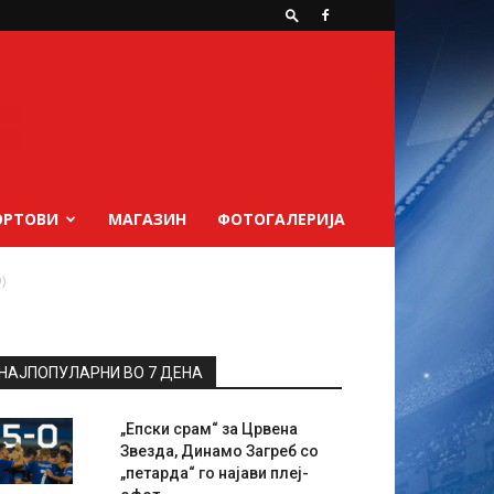
ОРТОВИ
МАГАЗИН
ФОТОГАЛЕРИЈА
)
НАЈПОПУЛАРНИ ВО 7 ДЕНА
„Епски срам“ за Црвена
Звезда, Динамо Загреб со
„петарда“ го најави плеј-