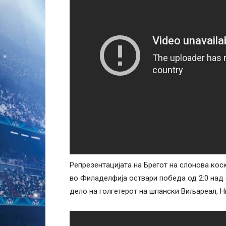
Репрезентацијата на Брегот на слонова кос
во Филаделфија оствари победа од 2:0 над 
дело на голгетерот на шпански Виљареал, Н