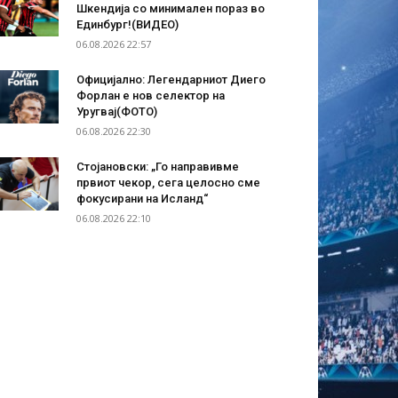
Шкендија со минимален пораз во
Единбург!(ВИДЕО)
06.08.2026 22:57
Официјално: Легендарниот Диего
Форлан е нов селектор на
Уругвај(ФОТО)
06.08.2026 22:30
Стојановски: „Го направивме
првиот чекор, сега целосно сме
фокусирани на Исланд“
06.08.2026 22:10