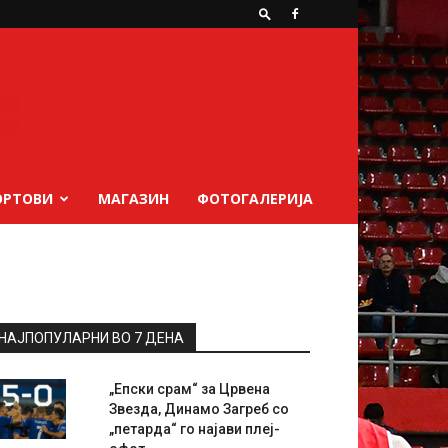
ОРТОВИ
МАГАЗИН
ФОТОГАЛЕРИЈА
НАЈПОПУЛАРНИ ВО 7 ДЕНА
„Епски срам“ за Црвена
Звезда, Динамо Загреб со
„петарда“ го најави плеј-