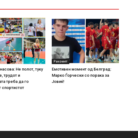
Ракомет
насова: Не полот, туку
Емотивен момент од Белград:
е, трудот и
Марко Ѓорчески со порака за
та треба да го
Јовиќ!
 спортистот