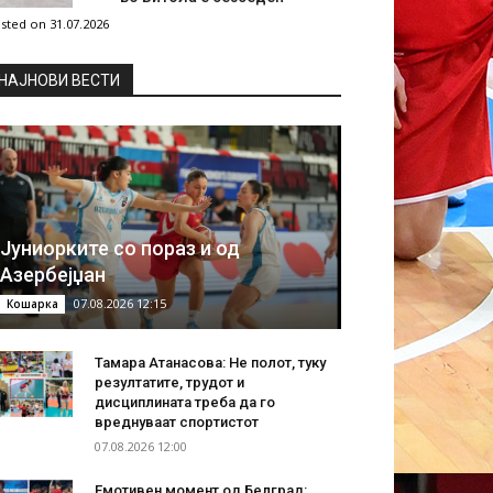
sted on 31.07.2026
НAЈНОВИ ВЕСТИ
Јуниорките со пораз и од
Азербејџан
07.08.2026 12:15
Кошарка
Тамара Атанасова: Не полот, туку
резултатите, трудот и
дисциплината треба да го
вреднуваат спортистот
07.08.2026 12:00
Емотивен момент од Белград: