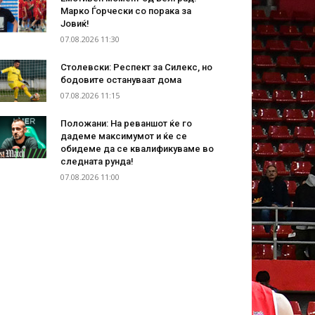
Марко Ѓорчески со порака за
Јовиќ!
07.08.2026 11:30
Столевски: Респект за Силекс, но
бодовите остануваат дома
07.08.2026 11:15
Положани: На реваншот ќе го
дадеме максимумот и ќе се
обидеме да се квалификуваме во
следната рунда!
07.08.2026 11:00