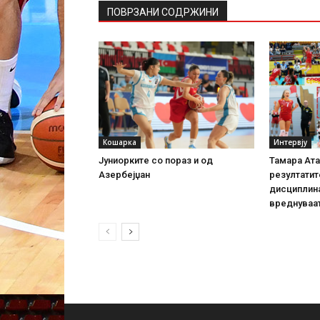
ПОВРЗАНИ СОДРЖИНИ
Кошарка
Интервју
Јуниорките со пораз и од
Тамара Ата
Азербејџан
резултатит
дисциплина
вреднуваат