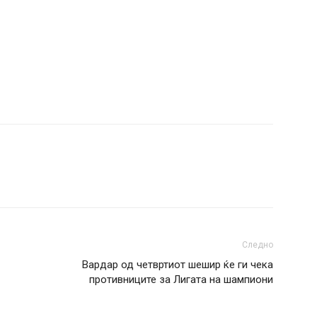
Следно
Вардар од четвртиот шешир ќе ги чека
противниците за Лигата на шампиони