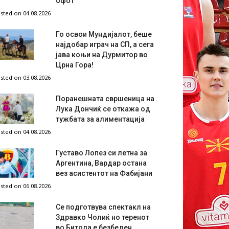
офот
sted on 04.08.2026
Го освои Мундијалот, беше
најдобар играч на СП, а сега
јава коњи на Дурмитор во
Црна Гора!
sted on 03.08.2026
Поранешната свршеница на
Лука Дончиќ се откажа од
тужбата за алиментација
sted on 04.08.2026
Густаво Лопез си летна за
Аргентина, Вардар остана
вез асистентот на Фабијани
sted on 06.08.2026
Се подготвува спектакл на
Здравко Чолиќ но теренот
во Битола е безбеден