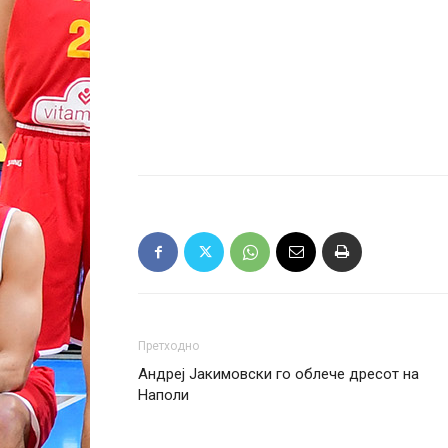
Претходно
Андреј Јакимовски го облече дресот на
Наполи