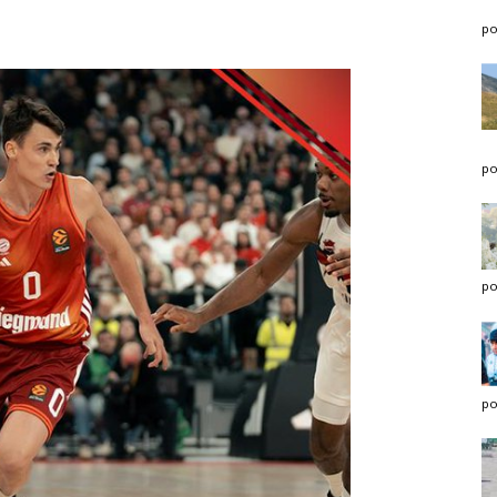
po
po
po
po