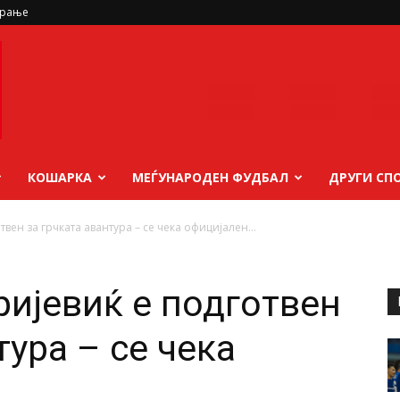
ирање
КОШАРКА
МЕЃУНАРОДЕН ФУДБАЛ
ДРУГИ СП
вен за грчката авантура – се чека официјален...
ијевиќ е подготвен
тура – се чека