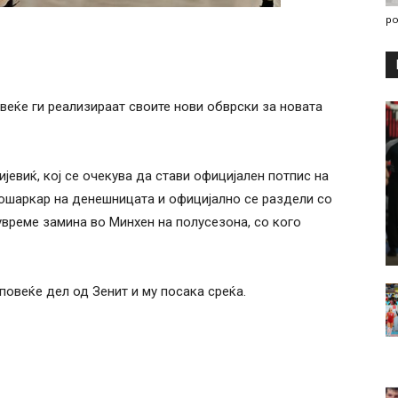
po
веќе ги реализираат своите нови обврски за новата
јевиќ, кој се очекува да стави официјален потпис на
ошаркар на денешницата и официјално се раздели со
увреме замина во Минхен на полусезона, со кого
повеќе дел од Зенит и му посака среќа.