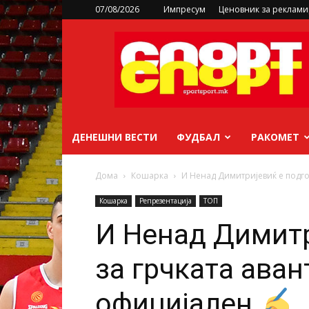
07/08/2026
Импресум
Ценовник за реклам
sportsport.mk
ДЕНЕШНИ ВЕСТИ
ФУДБАЛ
РАКОМЕТ
Дома
Кошарка
И Ненад Димитријевиќ е подгот
Кошарка
Репрезентација
ТОП
И Ненад Димитр
за грчката аван
официјален